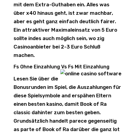
mit dem Extra-Guthaben ein. Alles was
über x40 hinaus geht, ist zwar machbar,
aber es geht ganz einfach deutlich fairer.
Ein attraktiver Maximaleinsatz von 5 Euro
sollte indes auch möglich sein, wo zig
Casinoanbieter bei 2-3 Euro Schluß
machen.
Fs Ohne Einzahlung Vs Fs Mit Einzahlung
Lesen Sie über die
Bonusrunden im Spiel, die Auszahlungen für
diese Spielsymbole and erspähen Eltern
einen besten kasino, damit Book of Ra
classic dahinter zum besten geben.
Grundsätzlich handelt parece gegenseitig
as parte of Book of Ra darüber die ganz lot