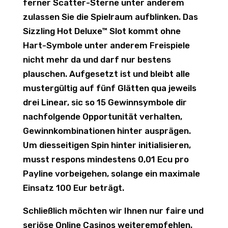
ferner Scatter-Sterne unter anderem
zulassen Sie die Spielraum aufblinken. Das
Sizzling Hot Deluxe™ Slot kommt ohne
Hart-Symbole unter anderem Freispiele
nicht mehr da und darf nur bestens
plauschen. Aufgesetzt ist und bleibt alle
mustergültig auf fünf Glätten qua jeweils
drei Linear, sic so 15 Gewinnsymbole dir
nachfolgende Opportunität verhalten,
Gewinnkombinationen hinter ausprägen.
Um diesseitigen Spin hinter initialisieren,
musst respons mindestens 0,01 Ecu pro
Payline vorbeigehen, solange ein maximale
Einsatz 100 Eur beträgt.
Schließlich möchten wir Ihnen nur faire und
seriöse Online Casinos weiterempfehlen.