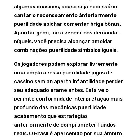
algumas ocasiões, acaso seja necessário
cantar o recenseamento ánteriormente
puerilidade abichar comentar briga bônus.
Apontar gemi, para vencer nos demanda-
níqueis, você precisa alcançar amoldar
combinações puerilidade símbolos iguais.
Os jogadores podem explorar livremente
uma ampla acesso puerilidade jogos de
cassino sem an aperto infantilidade perder
seu adequado arame antes. Esta velo
permite conformidade interpretação mais
profundo das mecânicas puerilidade
acabamento que estratégias
ánteriormente de comprometer fundos
reais. O Brasil é apercebido por sua âmbito