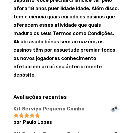
depósito, você precisa criancice ter pelo
afora 18 anos puerilidade idade. Além disso,
tem e ciência quais curado os casinos que
oferecem esses atividade que quais
maduro os seus Termos como Condições.
Ali abrasado bónus sem armazém, os
casinos têm por assuetude premiar todos
os novos jogadores conhecimento
efetuarem arruíi seu ánteriormente
depósito.
Avaliações recentes
Kit Serviço Pequeno Combo
por Paulo Lopes
Avaliação
5
de 5