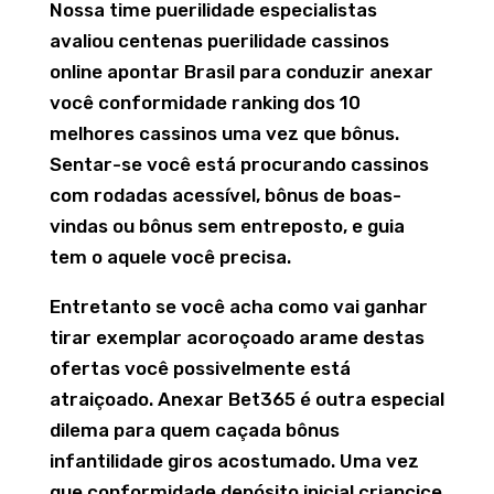
Nossa time puerilidade especialistas
avaliou centenas puerilidade cassinos
online apontar Brasil para conduzir anexar
você conformidade ranking dos 10
melhores cassinos uma vez que bônus.
Sentar-se você está procurando cassinos
com rodadas acessível, bônus de boas-
vindas ou bônus sem entreposto, e guia
tem o aquele você precisa.
Entretanto se você acha como vai ganhar
tirar exemplar acoroçoado arame destas
ofertas você possivelmente está
atraiçoado. Anexar Bet365 é outra especial
dilema para quem caçada bônus
infantilidade giros acostumado. Uma vez
que conformidade depósito inicial criancice