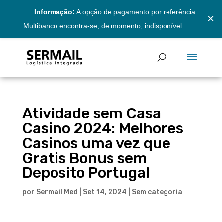
Informação:
A opção de pagamento por referência
×
Multibanco encontra-se, de momento, indisponível.
Atividade sem Casa
Casino 2024: Melhores
Casinos uma vez que
Gratis Bonus sem
Deposito Portugal
por
Sermail Med
|
Set 14, 2024
|
Sem categoria