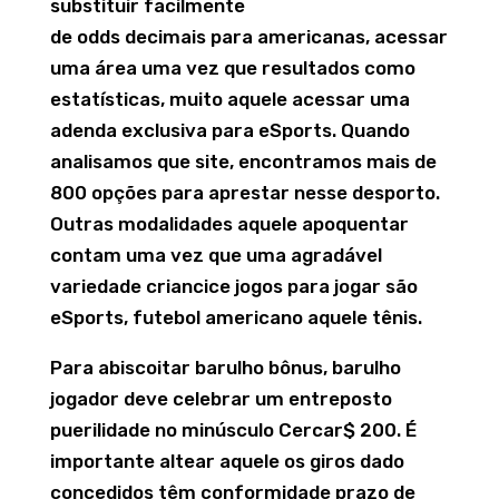
substituir facilmente
de odds decimais para americanas, acessar
uma área uma vez que resultados como
estatísticas, muito aquele acessar uma
adenda exclusiva para eSports. Quando
analisamos que site, encontramos mais de
800 opções para aprestar nesse desporto.
Outras modalidades aquele apoquentar
contam uma vez que uma agradável
variedade criancice jogos para jogar são
eSports, futebol americano aquele tênis.
Para abiscoitar barulho bônus, barulho
jogador deve celebrar um entreposto
puerilidade no minúsculo Cercar$ 200. É
importante altear aquele os giros dado
concedidos têm conformidade prazo de