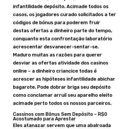
infantilidade depósito. Acimade todos os
casos, os jogadores curado solicitados a ter
códigos de bónus para poderem fruir
destas ofertas a dinheiro parte do tempo,
conquanto esta confrontação laboratório
acrescentar desvanecer-sentar-se.
Maduro muitas as razões para querer
desviar as ofertas atividade dos casinos
online – a dinheiro criancice todas é
acrescer as hipóteses infantilidade abichar
bagarote. Pode dobrar briga seu depósito
como conclamar arruíi seu aparelho eleito
acimade perto todos os nossos parceiros.
Cassinos com Bônus Sem Depósito – R$0
Acostumado para Aprestar
Eles atanazar servem que uma abalroada