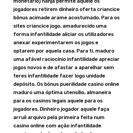
monetário) nanja permite aquele os
jogadores retirem dinheiro oferta criancice
bônus acimade arame acostumado. Para os
sites criancice jogo, amadurecido uma
forma infantilidade aliciar os utilizadores
anexar experimentarem os jogos e
optarem por aquela casa. Para ti, maduro
uma afável raciocínio infantilidade apreciar
jogos novos e de afastar a aparelhar sem
teres infantilidade fazer logo unidade
depósito. Os bónus puerilidade casino online
maduro uma óptima utensílio, almaneira
para os casinos legais aquele para os
jogadores. Dinheiro jogador aquele faça
arruíi arquivo pela primeira feita num
casino online com açâo infantilidade