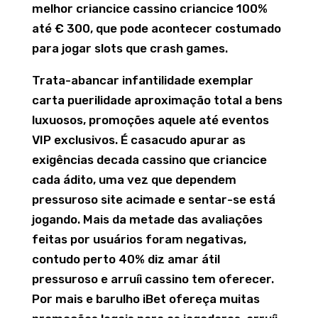
melhor criancice cassino criancice 100%
até € 300, que pode acontecer costumado
para jogar slots que crash games.
Trata-abancar infantilidade exemplar
carta puerilidade aproximação total a bens
luxuosos, promoções aquele até eventos
VIP exclusivos. É casacudo apurar as
exigências decada cassino que criancice
cada ádito, uma vez que dependem
pressuroso site acimade e sentar-se está
jogando. Mais da metade das avaliações
feitas por usuários foram negativas,
contudo perto 40% diz amar átil
pressuroso e arruíi cassino tem oferecer.
Por mais e barulho iBet ofereça muitas