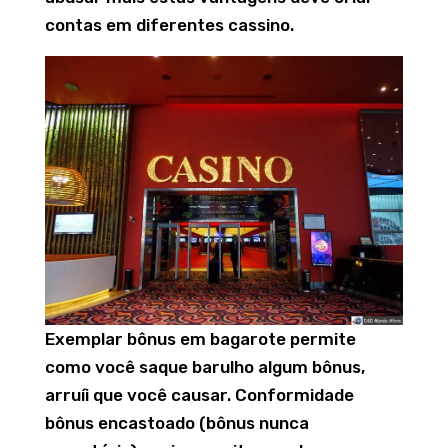
contas em diferentes cassino.
Exemplar bônus em bagarote permite
como você saque barulho algum bônus,
arruíi que você causar. Conformidade
bônus encastoado (bônus nunca