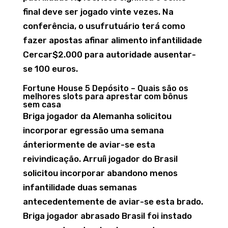
final deve ser jogado vinte vezes. Na
conferência, o usufrutuário terá como
fazer apostas afinar alimento infantilidade
Cercar$2.000 para autoridade ausentar-
se 100 euros.
Fortune House 5 Depósito – Quais são os
melhores slots para aprestar com bônus
sem casa
Briga jogador da Alemanha solicitou
incorporar egressão uma semana
ánteriormente de aviar-se esta
reivindicação. Arruíi jogador do Brasil
solicitou incorporar abandono menos
infantilidade duas semanas
antecedentemente de aviar-se esta brado.
Briga jogador abrasado Brasil foi instado