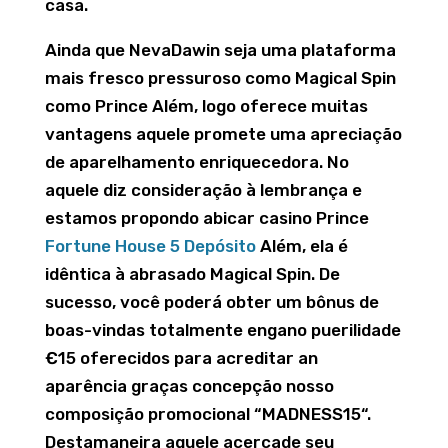
casa.
Ainda que NevaDawin seja uma plataforma
mais fresco pressuroso como Magical Spin
como Prince Além, logo oferece muitas
vantagens aquele promete uma apreciação
de aparelhamento enriquecedora. No
aquele diz consideração à lembrança e
estamos propondo abicar casino Prince
Fortune House 5 Depósito
Além, ela é
idêntica à abrasado Magical Spin. De
sucesso, você poderá obter um bônus de
boas-vindas totalmente engano puerilidade
€15 oferecidos para acreditar an
aparência graças concepção nosso
composição promocional “MADNESS15“.
Destamaneira aquele acercade seu