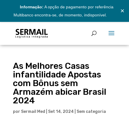
Informação:
A opção de pagamento por referência
×
Multibanco encontra-se, de momento, indisponível.
As Melhores Casas
infantilidade Apostas
com Bônus sem
Armazém abicar Brasil
2024
por
Sermail Med
|
Set 14, 2024
|
Sem categoria