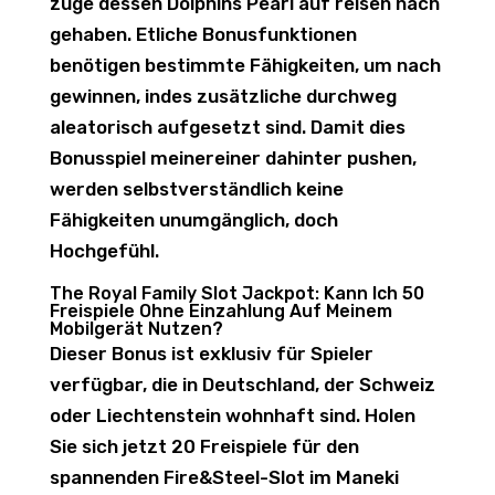
zuge dessen Dolphins Pearl auf reisen nach
gehaben. Etliche Bonusfunktionen
benötigen bestimmte Fähigkeiten, um nach
gewinnen, indes zusätzliche durchweg
aleatorisch aufgesetzt sind. Damit dies
Bonusspiel meinereiner dahinter pushen,
werden selbstverständlich keine
Fähigkeiten unumgänglich, doch
Hochgefühl.
The Royal Family Slot Jackpot: Kann Ich 50
Freispiele Ohne Einzahlung Auf Meinem
Mobilgerät Nutzen?
Dieser Bonus ist exklusiv für Spieler
verfügbar, die in Deutschland, der Schweiz
oder Liechtenstein wohnhaft sind. Holen
Sie sich jetzt 20 Freispiele für den
spannenden Fire&Steel-Slot im Maneki