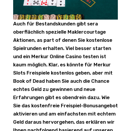
Auch für Bestandskunden gibt sera
oberflächlich spezielle Maklercourtage
Aktionen, as part of denen Sie kostenlose
Spielrunden erhalten. Viel besser starten
und ein Merkur Online Casino testen ist
kaum möglich. Klar, es könnte für Merkur
Slots Freispiele kostenlos geben, aber mit
Book of Dead haben Sie auch die Chance
echtes Geld zu gewinnen und neue
Erfahrungen gibt es obendrein dazu. Wie
Sie das kostenfreie Freispiel-Bonusangebot
aktivieren und am einfachsten mit echtem
Geld daraus hervorgehen, das erklären wir
Ihnen nachfolgend basierend auf unseren