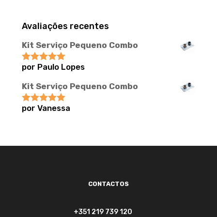
Avaliações recentes
Kit Serviço Pequeno Combo
por Paulo Lopes
Avaliação
5
de 5
Kit Serviço Pequeno Combo
por Vanessa
Avaliação
5
de 5
CONTACTOS
+351 219 739 120