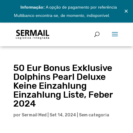
Informação:
A opção de pagamento por referência
×
Multibanco encontra-se, de momento, indisponível.
50 Eur Bonus Exklusive
Dolphins Pearl Deluxe
Keine Einzahlung
Einzahlung Liste, Feber
2024
por
Sermail Med
|
Set 14, 2024
|
Sem categoria