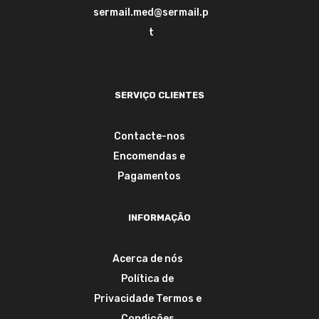
sermail.med@sermail.p
t
SERVIÇO CLIENTES
Contacte-nos
Encomendas e
Pagamentos
INFORMAÇÃO
Acerca de nós
Política de
Privacidade
Termos e
Condições