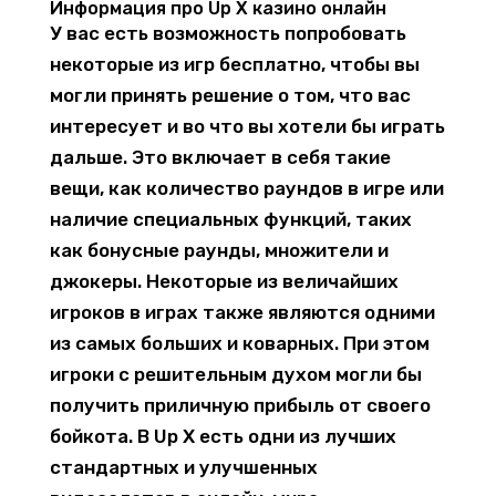
Информация про Up X казино онлайн
У вас есть возможность попробовать
некоторые из игр бесплатно, чтобы вы
могли принять решение о том, что вас
интересует и во что вы хотели бы играть
дальше. Это включает в себя такие
вещи, как количество раундов в игре или
наличие специальных функций, таких
как бонусные раунды, множители и
джокеры. Некоторые из величайших
игроков в играх также являются одними
из самых больших и коварных. При этом
игроки с решительным духом могли бы
получить приличную прибыль от своего
бойкота. В Up X есть одни из лучших
стандартных и улучшенных