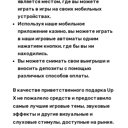
является местом, где вы можете
играть в игры на своих мобильных
устройствах.
Используя наше мобильное
приложение казино, вы можете играть
в наши игровые автоматы одним
нажатием кнопки, где бы вы ни
находились.
Вы можете снимать свои выигрыши и
вносить депозиты с помощью
различных способов оплаты.
В качестве приветственного подарка Up
X не пожалело средств и предоставило
самые лучшие игровые темы, звуковые
эффекты и другие визуальные и
слуховые стимулы, доступные на рынке.