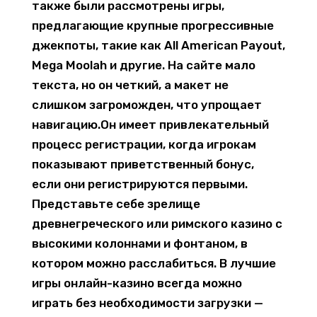
также были рассмотрены игры,
предлагающие крупные прогрессивные
джекпоты, такие как All American Payout,
Mega Moolah и другие. На сайте мало
текста, но он четкий, а макет не
слишком загроможден, что упрощает
навигацию.Он имеет привлекательный
процесс регистрации, когда игрокам
показывают приветственный бонус,
если они регистрируются первыми.
Представьте себе зрелище
древнегреческого или римского казино с
высокими колоннами и фонтаном, в
котором можно расслабиться. В лучшие
игры онлайн-казино всегда можно
играть без необходимости загрузки —