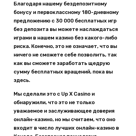
Благодаря нашему бездепозитному
бонусу и первоклассному 180-дневному
предложению с 30 000 бесплатных игр
без депозита вы можете наслаждаться
играми в нашем казино без какого-либо
риска. Конечно, это не означает, что вы
ничего не сможете себе позволить, так
как вы сможете заработать щедрую
сумму бесплатных вращений, пока вы
здесь.
Мы сделали это с Up X Casino и
обнаружили, что это не только
уважаемое и заслуживающее доверия
онлайн-казино, но мы считаем, что оно
входит в число лучших онлайн-казино в