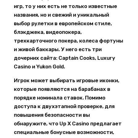
игр, то у них есть не только известные
названия, но и свежий и уникальный
выбор рулетки в европейском стиле,
блэкджека, видеопокера,
трехкарточного покера, колеса фортуны
и живой баккары. У него есть три
дочерних сайта: Captain Cooks, Luxury
Casino и Yukon Gold.
Игрок может выбирать игровые иконки,
которые появляются на барабанах в
порядке номинала ставок. Помимо
доступа к двухэтапной проверке, для
повышения безопасности вы
обнаружите, что Up X Casino предлагает
специальные бонусные возможности,