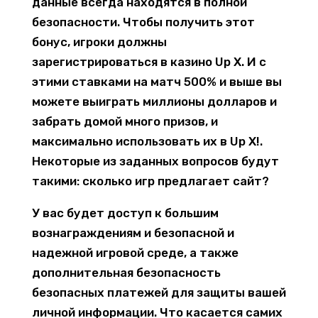
данные всегда находятся в полной
безопасности. Чтобы получить этот
бонус, игроки должны
зарегистрироваться в казино Up X. И с
этими ставками на матч 500% и выше вы
можете выиграть миллионы долларов и
забрать домой много призов, и
максимально использовать их в Up X!.
Некоторые из заданных вопросов будут
такими: сколько игр предлагает сайт?
У вас будет доступ к большим
вознаграждениям и безопасной и
надежной игровой среде, а также
дополнительная безопасность
безопасных платежей для защиты вашей
личной информации. Что касается самих