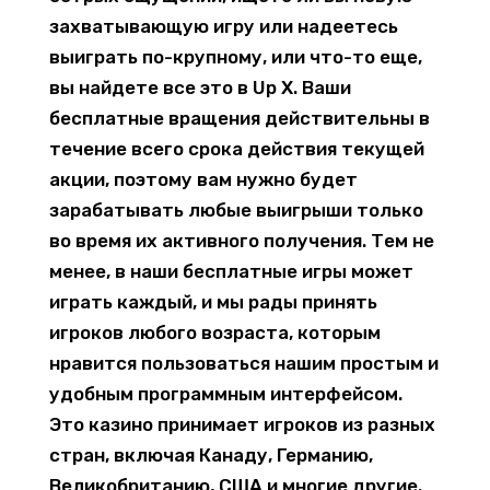
захватывающую игру или надеетесь
выиграть по-крупному, или что-то еще,
вы найдете все это в Up X. Ваши
бесплатные вращения действительны в
течение всего срока действия текущей
акции, поэтому вам нужно будет
зарабатывать любые выигрыши только
во время их активного получения. Тем не
менее, в наши бесплатные игры может
играть каждый, и мы рады принять
игроков любого возраста, которым
нравится пользоваться нашим простым и
удобным программным интерфейсом.
Это казино принимает игроков из разных
стран, включая Канаду, Германию,
Великобританию, США и многие другие.