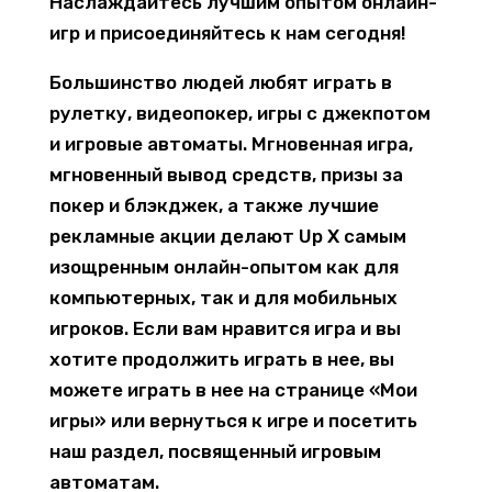
Наслаждайтесь лучшим опытом онлайн-
игр и присоединяйтесь к нам сегодня!
Большинство людей любят играть в
рулетку, видеопокер, игры с джекпотом
и игровые автоматы. Мгновенная игра,
мгновенный вывод средств, призы за
покер и блэкджек, а также лучшие
рекламные акции делают Up X самым
изощренным онлайн-опытом как для
компьютерных, так и для мобильных
игроков. Если вам нравится игра и вы
хотите продолжить играть в нее, вы
можете играть в нее на странице «Мои
игры» или вернуться к игре и посетить
наш раздел, посвященный игровым
автоматам.