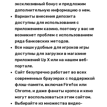
эксклюзивный бонус и предложим
дополнительную информацию о нем.
Варианты внесения депозита
доступны для использования с
приложением казино, поэтому у вас не
возникнет проблем с использованием
ряда банковских методов.
Все наши удобные для игроков игры
доступны для загрузки в магазине
приложений Up X или на нашем веб-
портале.
Сайт безупречно работает во всех
современных браузерах с поддержкой
флэш-памяти, включая Firefox или
Chrome, и даже фанаты крэпса и кено
могут воспользоваться этим сайтом.
Выбирайте из множества видео-