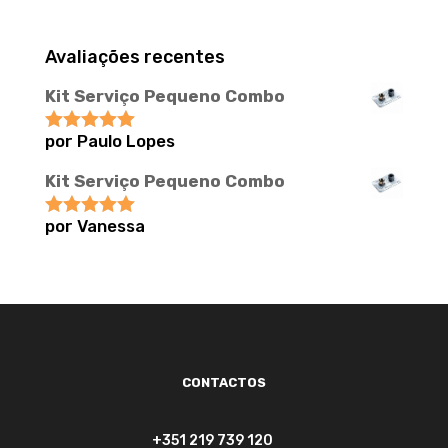
Avaliações recentes
Kit Serviço Pequeno Combo
por Paulo Lopes
Avaliação
5
de 5
Kit Serviço Pequeno Combo
por Vanessa
Avaliação
5
de 5
CONTACTOS
+351 219 739 120