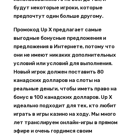
будут некоторые игроки, которые
предпочтут один больше другому.
Промокод Up X предлагает самые
выгодные бонусные предложения и
предложения в Интернете, потому что
они не имеют никаких дополнительных
условий или условий для выполнения.
Новый игрок должен поставить 80
канадских долларов на слоты на
реальные деньги, чтобы иметь право на
бонус в 100 канадских долларов. Up X
идеально подходит для тех, кто любит
играть в игры казино на ходу. Мы много
лет транслируем онлайн-игры в прямом
эфире и очень гордимся своим