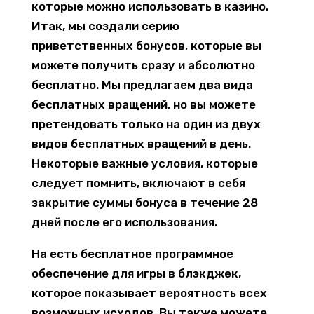
которые можно использовать в казино.
Итак, мы создали серию
приветственных бонусов, которые вы
можете получить сразу и абсолютно
бесплатно. Мы предлагаем два вида
бесплатных вращений, но вы можете
претендовать только на один из двух
видов бесплатных вращений в день.
Некоторые важные условия, которые
следует помнить, включают в себя
закрытие суммы бонуса в течение 28
дней после его использования.
На есть бесплатное программное
обеспечение для игры в блэкджек,
которое показывает вероятность всех
возможных исходов. Вы также можете