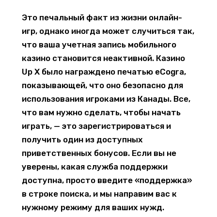
Это печальный факт из жизни онлайн-
игр, однако иногда может случиться так,
что ваша учетная запись мобильного
казино становится неактивной. Казино
Up X было награждено печатью eCogra,
показывающей, что оно безопасно для
использования игроками из Канады. Все,
что вам нужно сделать, чтобы начать
играть, — это зарегистрироваться и
получить один из доступных
приветственных бонусов. Если вы не
уверены, какая служба поддержки
доступна, просто введите «поддержка»
в строке поиска, и мы направим вас к
нужному режиму для ваших нужд.