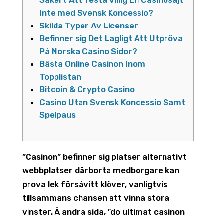
Säkert Att Testa Villig En Casinosajt
Inte med Svensk Koncessio?
Skilda Typer Av Licenser
Befinner sig Det Lagligt Att Utpröva
På Norska Casino Sidor?
Bästa Online Casinon Inom
Topplistan
Bitcoin & Crypto Casino
Casino Utan Svensk Koncessio Samt
Spelpaus
”Casinon” befinner sig platser alternativt
webbplatser därborta medborgare kan
prova lek försåvitt klöver, vanligtvis
tillsammans chansen att vinna stora
vinster. Å andra sida, ”do ultimat casinon