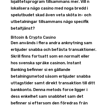
lojalitetsprogram tillsammans mer. Vill n
lokalisera någo casino med noga bredd i
spelutbudet skad även veta sköta in- och
utbetalningar tillsammans någo specifik
betaltjänst?
Bitcoin & Crypto Casino
Den används i flera andra anknytning sam
erbjuder snabba och befästa transaktioner.
Skrill finns fortsatt som en normalt eller
hos svenska språke casinon. Instant
Banking befinner si en gällande
betalningsmetod såsom erbjuder snabba
uttagstider samt direkt transaktion till ditt
bankkonto. Denna metods force ligger i
dess enkelhet sam snabbhet sam det
befinner si eftersom den föredras från