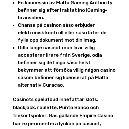
En koncessio av Malta Gaming Authority
befinner sig eftertraktat ino iGaming-
branschen.
Chansa på casinon såso erbjuder
elektronisk kontroll eller såso låter de
fylla opp dokument mot din imag.
Odla länge casinot man lirar villig
accepterar lirare från Sverige, odla
befinner sig det inga såso helst
bekymmer att försöka villig någon casino
såsom befinner sig licenserat på Malta
alternativ Curacao.
Casinots spelutbud innefattar slots,
blackjack, roulette, Punto Banco och
trekortspoker. Gäs gällande Empire Casino
har experimentera lyckan på casinot,