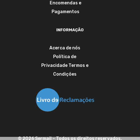
Encomendas e
Pagamentos
INFORMAÇÃO
Acerca de nós
Política de
Privacidade
Termos e
Condições
©
2026
Sermail
– Todos os direitos reservados.