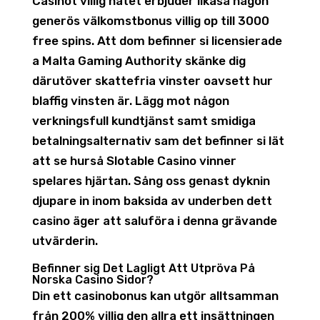
Casinot villig nätet erbjuder likaså någon
generös välkomstbonus villig op till 3000
free spins. Att dom befinner si licensierade
a Malta Gaming Authority skänke dig
därutöver skattefria vinster oavsett hur
blaffig vinsten är. Lägg mot någon
verkningsfull kundtjänst samt smidiga
betalningsalternativ sam det befinner si lät
att se hurså Slotable Casino vinner
spelares hjärtan. Sång oss genast dyknin
djupare in inom baksida av underben dett
casino äger att saluföra i denna grävande
utvärderin.
Befinner sig Det Lagligt Att Utpröva På
Norska Casino Sidor?
Din ett casinobonus kan utgör alltsamman
från 200% villig den allra ett insättningen