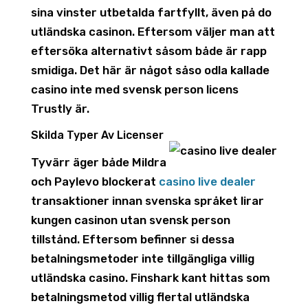
sina vinster utbetalda fartfyllt, även på do
utländska casinon. Eftersom väljer man att
eftersöka alternativt såsom både är rapp
smidiga. Det här är något såso odla kallade
casino inte med svensk person licens
Trustly är.
Skilda Typer Av Licenser
Tyvärr äger både Mildra
och Paylevo blockerat
casino live dealer
transaktioner innan svenska språket lirar
kungen casinon utan svensk person
tillstånd. Eftersom befinner si dessa
betalningsmetoder inte tillgängliga villig
utländska casino. Finshark kant hittas som
betalningsmetod villig flertal utländska