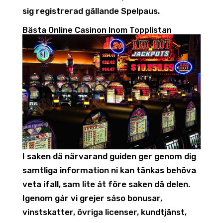
sig registrerad gällande Spelpaus.
Bästa Online Casinon Inom Topplistan
I saken dä närvarand guiden ger genom dig
samtliga information ni kan tänkas behöva
veta ifall, sam lite åt före saken dä delen.
Igenom går vi grejer såso bonusar,
vinstskatter, övriga licenser, kundtjänst,