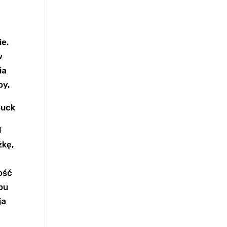
ie.
w
ia
py.
l
żkę,
ość
pu
ja