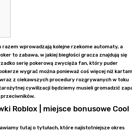
 razem wprowadzają kolejne rzekome automaty, a
ker to zabawa, w jakiej biegłości gracza znajdują się
erzadko serię pokerową zwycięża fan, który puder
ej pokerze wygrać można ponieważ coś więcej niż kartam
-a wraz z ciekawszych procedury rozgrywanych w toku
rożytnej cywilizacji będziemy musieli gromadzić zap
 przeciwników.
ki Roblox | miejsce bonusowe Cool
wiamy tutaj o tytułach, które najistotniejsze okres