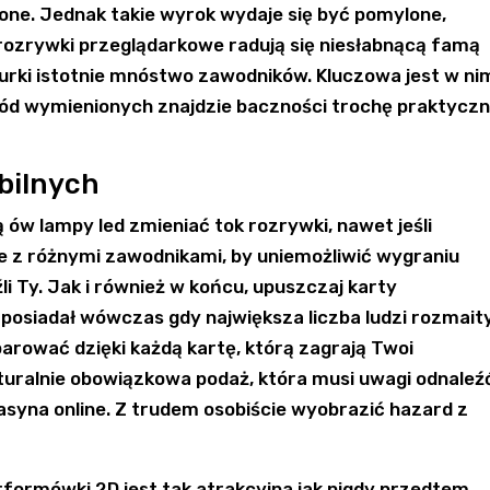
zone. Jednak takie wyrok wydaje się być pomylone,
rozrywki przeglądarkowe radują się niesłabnącą famą
iurki istotnie mnóstwo zawodników. Kluczowa jest w ni
ród wymienionych znajdzie baczności trochę praktyczn
bilnych
 ów lampy led zmieniać tok rozrywki, nawet jeśli
 z różnymi zawodnikami, by uniemożliwić wygraniu
i Ty. Jak i również w końcu, upuszczaj karty
posiadał wówczas gdy największa liczba ludzi rozmait
parować dzięki każdą kartę, którą zagrają Twoi
turalnie obowiązkowa podaż, która musi uwagi odnaleź
asyna online. Z trudem osobiście wyobrazić hazard z
ormówki 2D jest tak atrakcyjna jak nigdy przedtem.