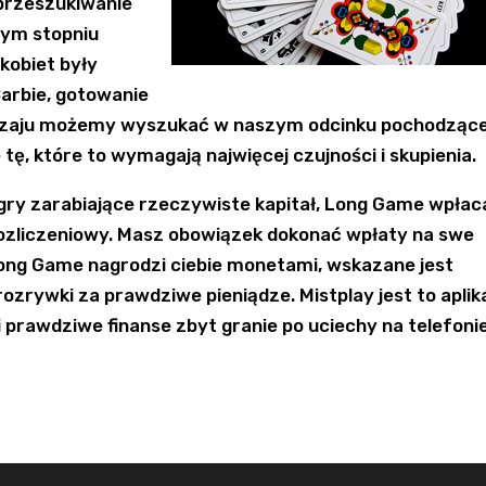
 przeszukiwanie
zym stopniu
kobiet były
Barbie, gotowanie
 rodzaju możemy wyszukać w naszym odcinku pochodzące
 tę, które to wymagają najwięcej czujności i skupienia.
gry zarabiające rzeczywiste kapitał, Long Game wpłac
rozliczeniowy. Masz obowiązek dokonać wpłaty na swe
ong Game nagrodzi ciebie monetami, wskazane jest
ozrywki za prawdziwe pieniądze. Mistplay jest to aplik
i prawdziwe finanse zbyt granie po uciechy na telefoni