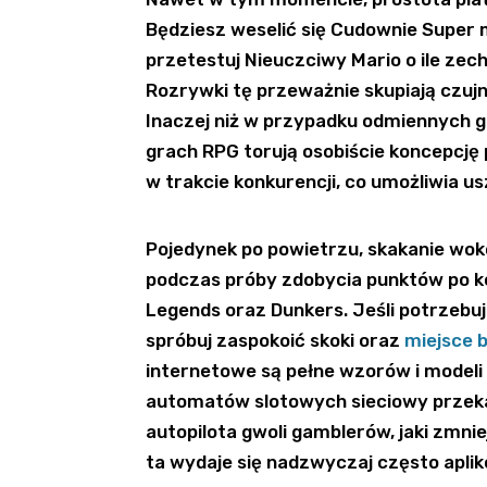
Będziesz weselić się Cudownie Super m
przetestuj Nieuczciwy Mario o ile ze
Rozrywki tę przeważnie skupiają czujnoś
Inaczej niż w przypadku odmiennych gie
grach RPG torują osobiście koncepcję
w trakcie konkurencji, co umożliwia u
Pojedynek po powietrzu, skakanie wo
podczas próby zdobycia punktów po k
Legends oraz Dunkers. Jeśli potrzebuj
spróbuj zaspokoić skoki oraz
miejsce 
internetowe są pełne wzorów i model
automatów slotowych sieciowy przeka
autopilota gwoli gamblerów, jaki zmni
ta wydaje się nadzwyczaj często apli