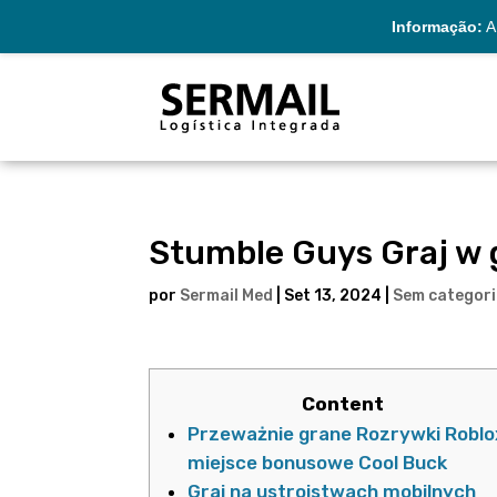
Informação:
A 
Stumble Guys Graj w 
por
Sermail Med
|
Set 13, 2024
|
Sem categor
Content
Przeważnie grane Rozrywki Roblox
miejsce bonusowe Cool Buck
Graj na ustrojstwach mobilnych