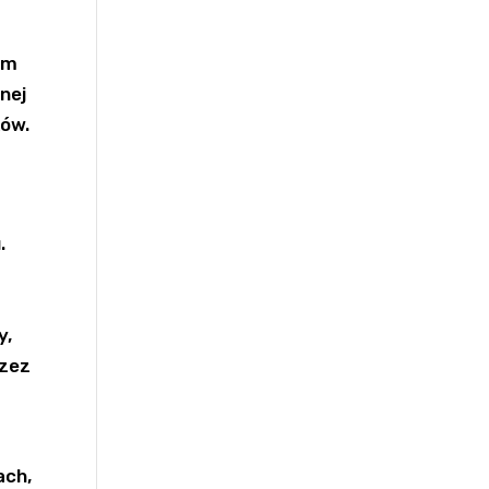
em
nej
ków.
.
y,
rzez
ach,