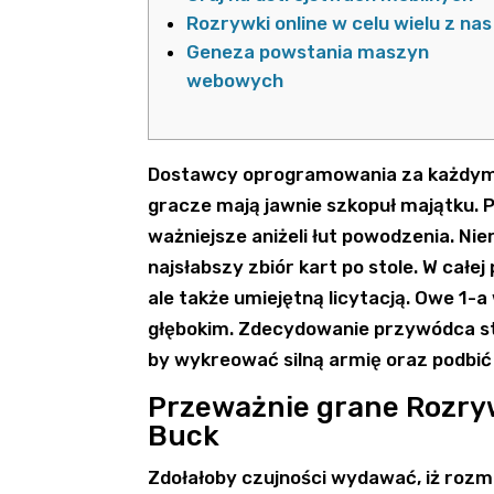
Rozrywki online w celu wielu z nas
Geneza powstania maszyn
webowych
Dostawcy oprogramowania za każdym
gracze mają jawnie szkopuł majątku. Po
ważniejsze aniżeli łut powodzenia. Ni
najsłabszy zbiór kart po stole. W cał
ale także umiejętną licytacją. Owe 1
głębokim.
Zdecydowanie przywódca sta
by wykreować silną armię oraz podbić
Przeważnie grane Rozryw
Buck
Zdołałoby czujności wydawać, iż rozma