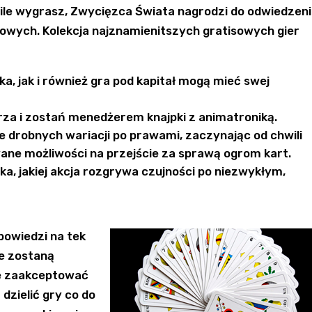
ile wygrasz, Zwycięzca Świata nagrodzi do odwiedzeni
owych. Kolekcja najznamienitszych gratisowych gier
 jak i również gra pod kapitał mogą mieć swej
rza i zostań menedżerem knajpki z animatroniką.
e drobnych wariacji po prawami, zaczynając od chwili
ane możliwości na przejście za sprawą ogrom kart.
a, jakiej akcja rozgrywa czujności po niezwykłym,
powiedzi na tek
ne zostaną
ie zaakceptować
dzielić gry co do