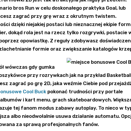
ario bros Run w celu doskonałego praktyka Goal, lub
chcesz zagrać przy grę wraz z okrutnym twistem.
ci dzięki niejakiej postaci lub nieznacznej ekipie form
r, dokąd rola jest na rzecz tylko rozgrywki, postacie 
 poprzez opowiastkę. Z reguły zdobywasz doświadczen
szlachetnianie formie oraz zwiększanie katalogów krze
kół wówczas gdy gumka
oszykówce przy rozrywkach jak na przykład Basketbal
esz zagrać po grę 2D, jaka weźmie Ciebie pod przejażd
bonusowe Cool Buck
pokonać trudności przy portale
i albumów i kart menu. grach skateboardowych. Większ
zuje tej fanom modus zabawy autoplay. To nieco w ty
ejsza albo nieodwołalnie usuwa działanie automatu. Opc
kowana za sprawą profesjonalnych fanów.