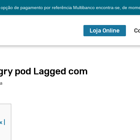
opção de pagamento por referência Multibanco encontra-se, de momen
Loja Online
C
gry pod Lagged com
ia
 |