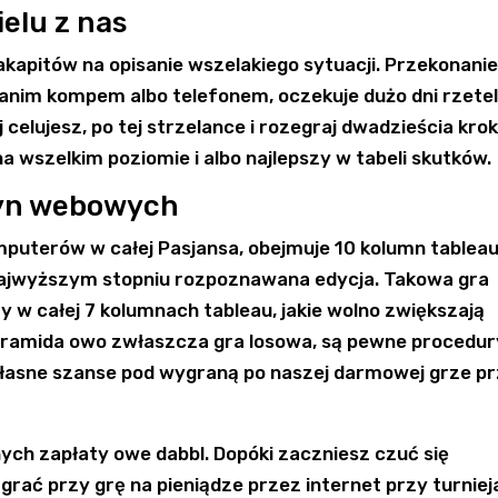
ielu z nas
akapitów na opisanie wszelakiego sytuacji. Przekonani
e zanim kompem albo telefonem, oczekuje dużo dni rzetel
 celujesz, po tej strzelance i rozegraj dwadzieścia kro
a wszelkim poziomie i albo najlepszy w tabeli skutków.
yn webowych
puterów w całej Pasjansa, obejmuje 10 kolumn tableau
 najwyższym stopniu rozpoznawana edycja. Takowa gra
y w całej 7 kolumnach tableau, jakie wolno zwiększają
Piramida owo zwłaszcza gra losowa, są pewne procedur
własne szanse pod wygraną po naszej darmowej grze p
ych zapłaty owe dabbl. Dopóki zaczniesz czuć się
rać przy grę na pieniądze przez internet przy turniej