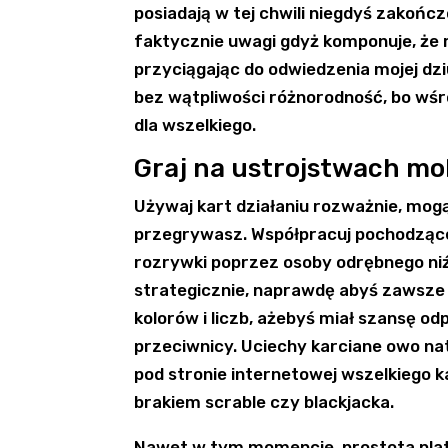
posiadają w tej chwili niegdyś zakońc
faktycznie uwagi gdyż komponuje, że 
przyciągając do odwiedzenia mojej dz
bez wątpliwości różnorodność, bo wś
dla wszelkiego.
Graj na ustrojstwach mo
Używaj kart działaniu rozważnie, mogą
przegrywasz. Współpracuj pochodzące
rozrywki poprzez osoby odrębnego niźl
strategicznie, naprawdę abyś zawsze 
kolorów i liczb, ażebyś miał szansę od
przeciwnicy. Uciechy karciane owo na
pod stronie internetowej wszelkiego k
brakiem scrable czy blackjacka.
Nawet w tym momencie, prostota platf