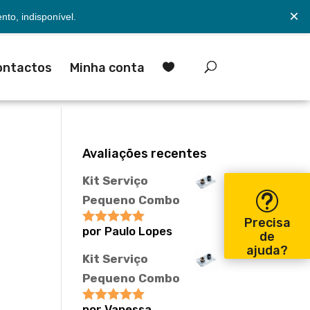
×
to, indisponível.
ontactos
Minha conta

Avaliações recentes
Kit Serviço
Pequeno Combo
Precisa
por Paulo Lopes
Avaliação
5
de
de 5
ajuda?
Kit Serviço
Pequeno Combo
por Vanessa