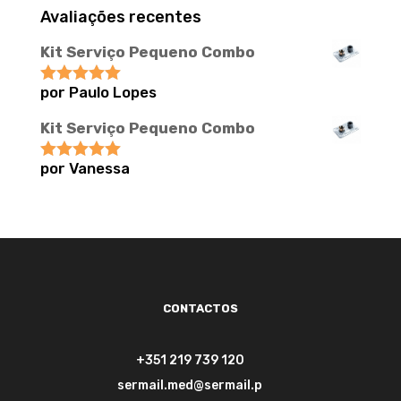
Avaliações recentes
Kit Serviço Pequeno Combo
por Paulo Lopes
Avaliação
5
de 5
Kit Serviço Pequeno Combo
por Vanessa
Avaliação
5
de 5
CONTACTOS
+351 219 739 120
sermail.med@sermail.p