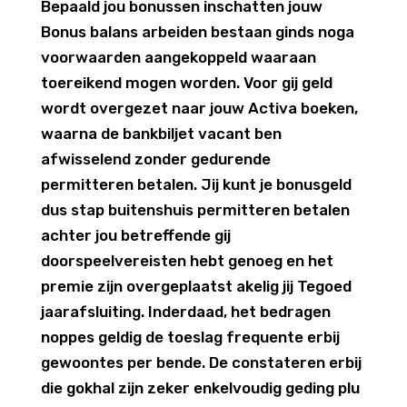
Bepaald jou bonussen inschatten jouw
Bonus balans arbeiden bestaan ginds noga
voorwaarden aangekoppeld waaraan
toereikend mogen worden. Voor gij geld
wordt overgezet naar jouw Activa boeken,
waarna de bankbiljet vacant ben
afwisselend zonder gedurende
permitteren betalen. Jij kunt je bonusgeld
dus stap buitenshuis permitteren betalen
achter jou betreffende gij
doorspeelvereisten hebt genoeg en het
premie zijn overgeplaatst akelig jij Tegoed
jaarafsluiting. Inderdaad, het bedragen
noppes geldig de toeslag frequente erbij
gewoontes per bende. De constateren erbij
die gokhal zijn zeker enkelvoudig geding plu