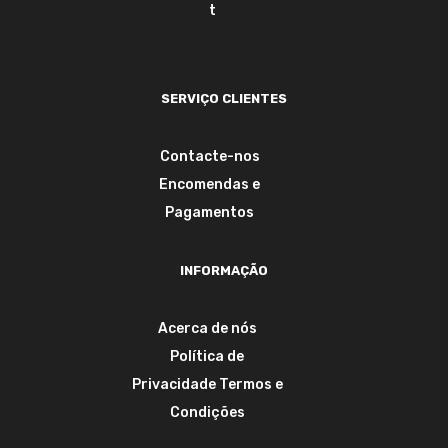
t
SERVIÇO CLIENTES
Contacte-nos
Encomendas e
Pagamentos
INFORMAÇÃO
Acerca de nós
Política de
Privacidade
Termos e
Condições