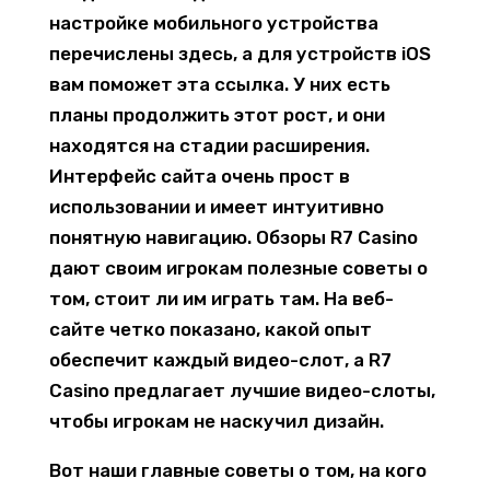
настройке мобильного устройства
перечислены здесь, а для устройств iOS
вам поможет эта ссылка. У них есть
планы продолжить этот рост, и они
находятся на стадии расширения.
Интерфейс сайта очень прост в
использовании и имеет интуитивно
понятную навигацию. Обзоры R7 Casino
дают своим игрокам полезные советы о
том, стоит ли им играть там. На веб-
сайте четко показано, какой опыт
обеспечит каждый видео-слот, а R7
Casino предлагает лучшие видео-слоты,
чтобы игрокам не наскучил дизайн.
Вот наши главные советы о том, на кого