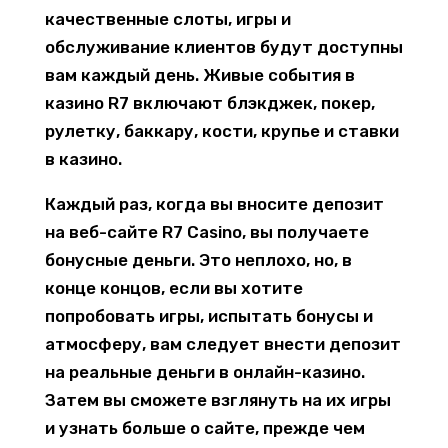
качественные слоты, игры и
обслуживание клиентов будут доступны
вам каждый день. Живые события в
казино R7 включают блэкджек, покер,
рулетку, баккару, кости, крупье и ставки
в казино.
Каждый раз, когда вы вносите депозит
на веб-сайте R7 Casino, вы получаете
бонусные деньги. Это неплохо, но, в
конце концов, если вы хотите
попробовать игры, испытать бонусы и
атмосферу, вам следует внести депозит
на реальные деньги в онлайн-казино.
Затем вы сможете взглянуть на их игры
и узнать больше о сайте, прежде чем