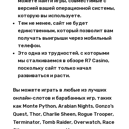
можете найти игры, совместимые с
версией вашей операционной системы,
которую вы используете.
Тем не менее, сайт не будет
единственным, который позволит вам
получать выигрыши через мобильный
телефон.
Это одна из трудностей, с которыми
мы сталкиваемся в обзоре R7 Casino,
поскольку сайт только начал
развиваться и расти.
Вы можете играть в любые из лучших
онлайн-слотов и барабанных игр, таких
как Monte Python, Arabian Nights, Gonzo’s
Quest, Thor, Charlie Sheen, Rogue Trooper,
Terminator, Tomb Raider, Overwatch, Race