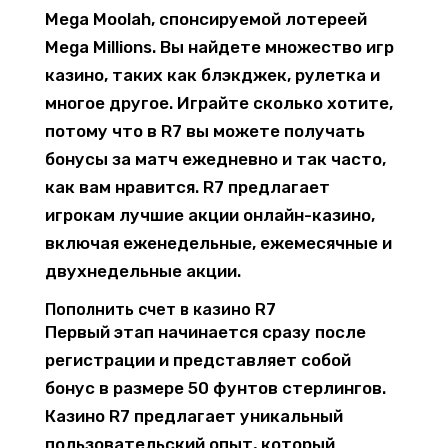
Mega Moolah, спонсируемой лотереей
Mega Millions. Вы найдете множество игр
казино, таких как блэкджек, рулетка и
многое другое. Играйте сколько хотите,
потому что в R7 вы можете получать
бонусы за матч ежедневно и так часто,
как вам нравится. R7 предлагает
игрокам лучшие акции онлайн-казино,
включая еженедельные, ежемесячные и
двухнедельные акции.
Пополнить счет в казино R7
Первый этап начинается сразу после
регистрации и представляет собой
бонус в размере 50 фунтов стерлингов.
Казино R7 предлагает уникальный
пользовательский опыт, который