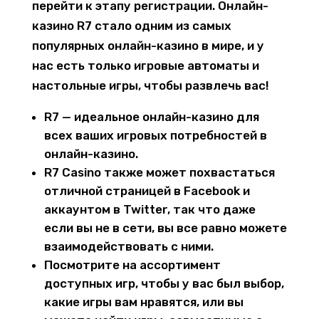
перейти к этапу регистрации. Онлайн-
казино R7 стало одним из самых
популярных онлайн-казино в мире, и у
нас есть только игровые автоматы и
настольные игры, чтобы развлечь вас!
R7 — идеальное онлайн-казино для
всех ваших игровых потребностей в
онлайн-казино.
R7 Casino также может похвастаться
отличной страницей в Facebook и
аккаунтом в Twitter, так что даже
если вы не в сети, вы все равно можете
взаимодействовать с ними.
Посмотрите на ассортимент
доступных игр, чтобы у вас был выбор,
какие игры вам нравятся, или вы