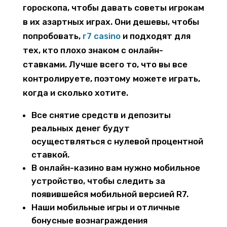
гороскопа, чтобы давать советы игрокам
в их азартных играх. Они дешевы, чтобы
попробовать,
r7 casino
и подходят для
тех, кто плохо знаком с онлайн-
ставками. Лучше всего то, что вы все
контролируете, поэтому можете играть,
когда и сколько хотите.
Все снятие средств и депозиты
реальных денег будут
осуществляться с нулевой процентной
ставкой.
В онлайн-казино вам нужно мобильное
устройство, чтобы следить за
появившейся мобильной версией R7.
Наши мобильные игры и отличные
бонусные вознаграждения