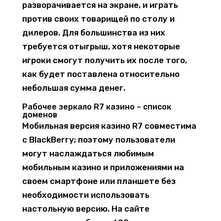
разворачивается на экране, и играть
против своих товарищей по столу и
дилеров. Для большинства из них
требуется отыгрыш, хотя некоторые
игроки смогут получить их после того,
как будет поставлена ​​относительно
небольшая сумма денег.
Рабочее зеркало R7 казино – список
доменов
Мобильная версия казино R7 совместима
с BlackBerry; поэтому пользователи
могут наслаждаться любимым
мобильным казино и приложениями на
своем смартфоне или планшете без
необходимости использовать
настольную версию. На сайте