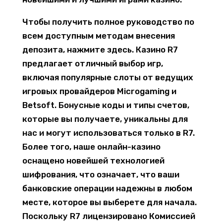
Чтобы получить полное руководство по
всем доступным методам внесения
депозита, нажмите здесь. Казино R7
предлагает отличный выбор игр,
включая популярные слоты от ведущих
игровых провайдеров Microgaming и
Betsoft. Бонусные коды и типы счетов,
которые вы получаете, уникальны для
нас и могут использоваться только в R7.
Более того, наше онлайн-казино
оснащено новейшей технологией
шифрования, что означает, что ваши
банковские операции надежны в любом
месте, которое вы выберете для начала.
Поскольку R7 лицензировано Комиссией