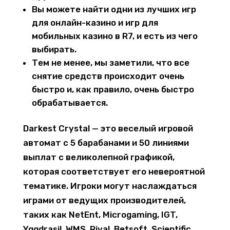
Вы можете найти одни из лучших игр
для онлайн-казино и игр для
мобильных казино в R7, и есть из чего
выбирать.
Тем не менее, мы заметили, что все
снятие средств происходит очень
быстро и, как правило, очень быстро
обрабатывается.
Darkest Crystal — это веселый игровой
автомат с 5 барабанами и 50 линиями
выплат с великолепной графикой,
которая соответствует его невероятной
тематике. Игроки могут наслаждаться
играми от ведущих производителей,
таких как NetEnt, Microgaming, IGT,
Yggdrasil, WMS, Rival, Betsoft, Scientific