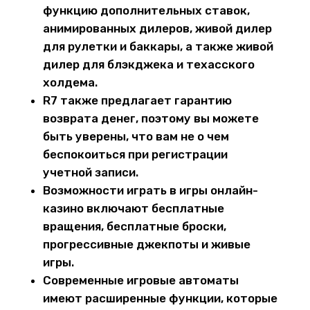
функцию дополнительных ставок,
анимированных дилеров, живой дилер
для рулетки и баккары, а также живой
дилер для блэкджека и техасского
холдема.
R7 также предлагает гарантию
возврата денег, поэтому вы можете
быть уверены, что вам не о чем
беспокоиться при регистрации
учетной записи.
Возможности играть в игры онлайн-
казино включают бесплатные
вращения, бесплатные броски,
прогрессивные джекпоты и живые
игры.
Современные игровые автоматы
имеют расширенные функции, которые