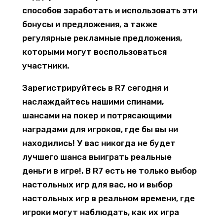
способов заработать и использовать эти
бонусы и предложения, а также
регулярные рекламные предложения,
которыми могут воспользоваться
участники.
Зарегистрируйтесь в R7 сегодня и
наслаждайтесь нашими спинами,
шансами на покер и потрясающими
наградами для игроков, где бы вы ни
находились! У вас никогда не будет
лучшего шанса выиграть реальные
деньги в игре!. В R7 есть не только выбор
настольных игр для вас, но и выбор
настольных игр в реальном времени, где
игроки могут наблюдать, как их игра