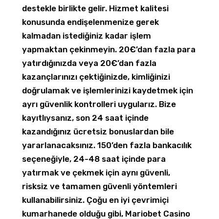
destekle birlikte gelir. Hizmet kalitesi
konusunda endişelenmenize gerek
kalmadan istediğiniz kadar işlem
yapmaktan çekinmeyin. 20€’dan fazla para
yatırdığınızda veya 20€’dan fazla
kazançlarınızı çektiğinizde, kimliğinizi
doğrulamak ve işlemlerinizi kaydetmek için
ayrı güvenlik kontrolleri uygularız. Bize
kayıtlıysanız, son 24 saat içinde
kazandığınız ücretsiz bonuslardan bile
yararlanacaksınız. 150’den fazla bankacılık
seçeneğiyle, 24-48 saat içinde para
yatırmak ve çekmek için aynı güvenli,
risksiz ve tamamen güvenli yöntemleri
kullanabilirsiniz. Çoğu en iyi çevrimiçi
kumarhanede olduğu gibi, Mariobet Casino