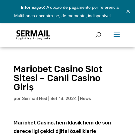
Informação:
A opção de pagamento por referência
×
Multibanco encontra-se, de momento, indisponível.
Mariobet Casino Slot
Sitesi – Canli Casino
Giriş
por
Sermail Med
|
Set 13, 2024
|
News
Mariobet Casino, hem klasik hem de son
derece ilgi çekici dijital özelliklerle