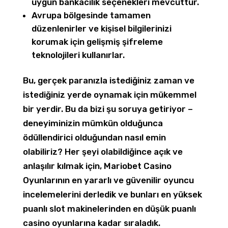
uygun bankacılık seçenekleri mevcuttur.
Avrupa bölgesinde tamamen
düzenlenirler ve kişisel bilgilerinizi
korumak için gelişmiş şifreleme
teknolojileri kullanırlar.
Bu, gerçek paranızla istediğiniz zaman ve
istediğiniz yerde oynamak için mükemmel
bir yerdir. Bu da bizi şu soruya getiriyor –
deneyiminizin mümkün olduğunca
ödüllendirici olduğundan nasıl emin
olabiliriz? Her şeyi olabildiğince açık ve
anlaşılır kılmak için, Mariobet Casino
Oyunlarının en yararlı ve güvenilir oyuncu
incelemelerini derledik ve bunları en yüksek
puanlı slot makinelerinden en düşük puanlı
casino oyunlarına kadar sıraladık.