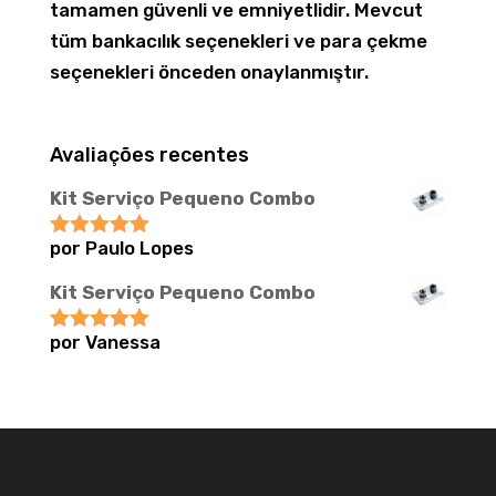
tamamen güvenli ve emniyetlidir. Mevcut
tüm bankacılık seçenekleri ve para çekme
seçenekleri önceden onaylanmıştır.
Avaliações recentes
Kit Serviço Pequeno Combo
por Paulo Lopes
Avaliação
5
de 5
Kit Serviço Pequeno Combo
por Vanessa
Avaliação
5
de 5