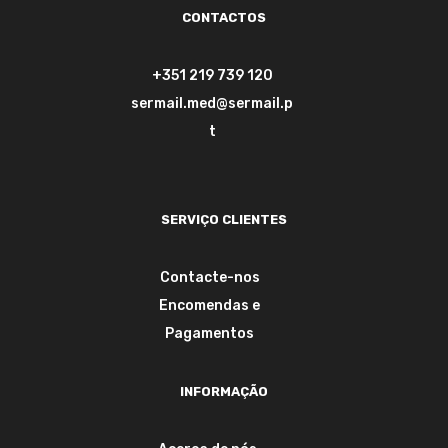
CONTACTOS
+351 219 739 120
sermail.med@sermail.p
t
SERVIÇO CLIENTES
Contacte-nos
Encomendas e
Pagamentos
INFORMAÇÃO