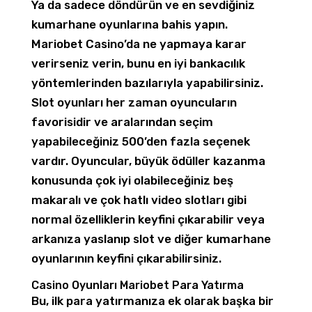
Ya da sadece döndürün ve en sevdiğiniz
kumarhane oyunlarına bahis yapın.
Mariobet Casino’da ne yapmaya karar
verirseniz verin, bunu en iyi bankacılık
yöntemlerinden bazılarıyla yapabilirsiniz.
Slot oyunları her zaman oyuncuların
favorisidir ve aralarından seçim
yapabileceğiniz 500’den fazla seçenek
vardır. Oyuncular, büyük ödüller kazanma
konusunda çok iyi olabileceğiniz beş
makaralı ve çok hatlı video slotları gibi
normal özelliklerin keyfini çıkarabilir veya
arkanıza yaslanıp slot ve diğer kumarhane
oyunlarının keyfini çıkarabilirsiniz.
Casino Oyunları Mariobet Para Yatırma
Bu, ilk para yatırmanıza ek olarak başka bir