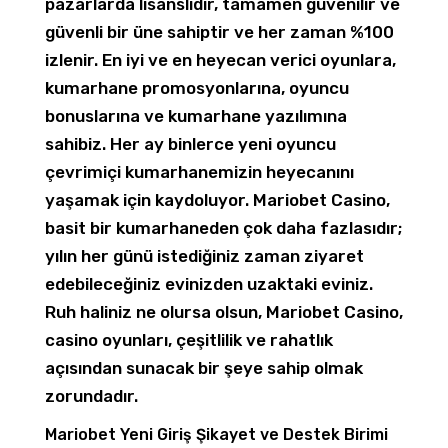
pazarlarda lisanslıdır, tamamen güvenilir ve
güvenli bir üne sahiptir ve her zaman %100
izlenir. En iyi ve en heyecan verici oyunlara,
kumarhane promosyonlarına, oyuncu
bonuslarına ve kumarhane yazılımına
sahibiz. Her ay binlerce yeni oyuncu
çevrimiçi kumarhanemizin heyecanını
yaşamak için kaydoluyor. Mariobet Casino,
basit bir kumarhaneden çok daha fazlasıdır;
yılın her günü istediğiniz zaman ziyaret
edebileceğiniz evinizden uzaktaki eviniz.
Ruh haliniz ne olursa olsun, Mariobet Casino,
casino oyunları, çeşitlilik ve rahatlık
açısından sunacak bir şeye sahip olmak
zorundadır.
Mariobet Yeni Giriş Şikayet ve Destek Birimi