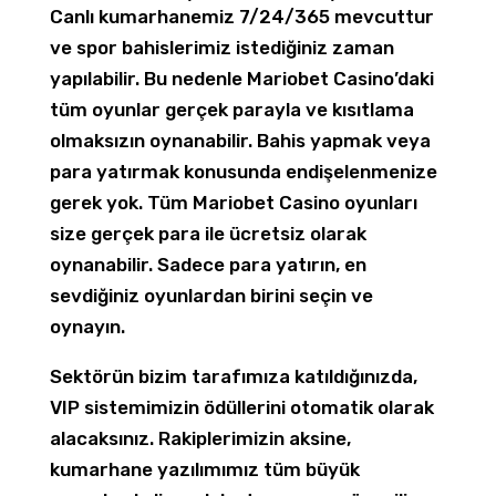
Canlı kumarhanemiz 7/24/365 mevcuttur
ve spor bahislerimiz istediğiniz zaman
yapılabilir. Bu nedenle Mariobet Casino’daki
tüm oyunlar gerçek parayla ve kısıtlama
olmaksızın oynanabilir. Bahis yapmak veya
para yatırmak konusunda endişelenmenize
gerek yok. Tüm Mariobet Casino oyunları
size gerçek para ile ücretsiz olarak
oynanabilir. Sadece para yatırın, en
sevdiğiniz oyunlardan birini seçin ve
oynayın.
Sektörün bizim tarafımıza katıldığınızda,
VIP sistemimizin ödüllerini otomatik olarak
alacaksınız. Rakiplerimizin aksine,
kumarhane yazılımımız tüm büyük