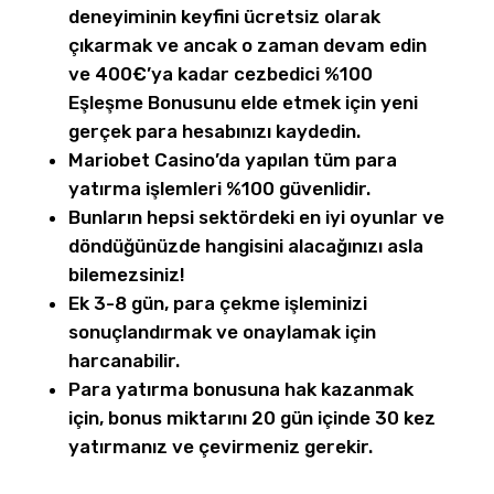
deneyiminin keyfini ücretsiz olarak
çıkarmak ve ancak o zaman devam edin
ve 400€’ya kadar cezbedici %100
Eşleşme Bonusunu elde etmek için yeni
gerçek para hesabınızı kaydedin.
Mariobet Casino’da yapılan tüm para
yatırma işlemleri %100 güvenlidir.
Bunların hepsi sektördeki en iyi oyunlar ve
döndüğünüzde hangisini alacağınızı asla
bilemezsiniz!
Ek 3-8 gün, para çekme işleminizi
sonuçlandırmak ve onaylamak için
harcanabilir.
Para yatırma bonusuna hak kazanmak
için, bonus miktarını 20 gün içinde 30 kez
yatırmanız ve çevirmeniz gerekir.