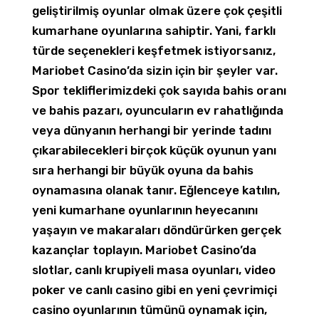
geliştirilmiş oyunlar olmak üzere çok çeşitli
kumarhane oyunlarına sahiptir. Yani, farklı
türde seçenekleri keşfetmek istiyorsanız,
Mariobet Casino’da sizin için bir şeyler var.
Spor tekliflerimizdeki çok sayıda bahis oranı
ve bahis pazarı, oyuncuların ev rahatlığında
veya dünyanın herhangi bir yerinde tadını
çıkarabilecekleri birçok küçük oyunun yanı
sıra herhangi bir büyük oyuna da bahis
oynamasına olanak tanır. Eğlenceye katılın,
yeni kumarhane oyunlarının heyecanını
yaşayın ve makaraları döndürürken gerçek
kazançlar toplayın. Mariobet Casino’da
slotlar, canlı krupiyeli masa oyunları, video
poker ve canlı casino gibi en yeni çevrimiçi
casino oyunlarının tümünü oynamak için,