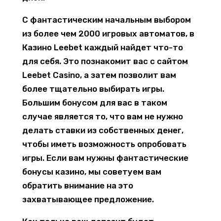
С фантастическим начальным выбором
из более чем 2000 игровых автоматов, в
Казино Leebet каждый найдет что-то
для себя. Это познакомит вас с сайтом
Leebet Casino, а затем позволит вам
более тщательно выбирать игры.
Большим бонусом для вас в таком
случае является то, что вам не нужно
делать ставки из собственных денег,
чтобы иметь возможность опробовать
игры. Если вам нужны фантастические
бонусы казино, мы советуем вам
обратить внимание на это
захватывающее предложение.