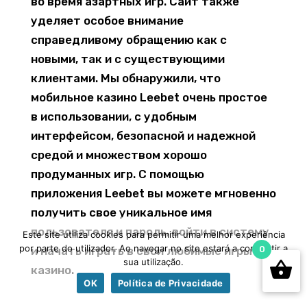
во время азартных игр. Сайт также
уделяет особое внимание
справедливому обращению как с
новыми, так и с существующими
клиентами. Мы обнаружили, что
мобильное казино Leebet очень простое
в использовании, с удобным
интерфейсом, безопасной и надежной
средой и множеством хорошо
продуманных игр. С помощью
приложения Leebet вы можете мгновенно
получить свое уникальное имя
пользователя и пароль, войти в систему
Este site utiliza cookies para permitir uma melhor experiência
por parte do utilizador. Ao navegar no site estará a consentir a
и начать играть в свои любимые игры
0
sua utilização.
казино.
OK
Política de Privacidade