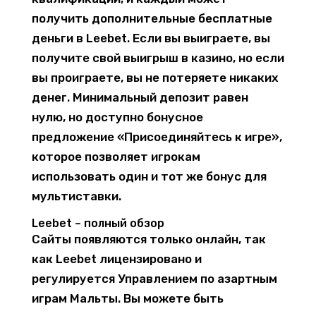
получить дополнительные бесплатные
деньги в Leebet. Если вы выиграете, вы
получите свой выигрыш в казино, но если
вы проиграете, вы не потеряете никаких
денег. Минимальный депозит равен
нулю, но доступно бонусное
предложение «Присоединяйтесь к игре»,
которое позволяет игрокам
использовать один и тот же бонус для
мультиставки.
Leebet – полный обзор
Сайты появляются только онлайн, так
как Leebet лицензировано и
регулируется Управлением по азартным
играм Мальты. Вы можете быть