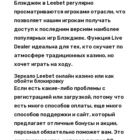
Блэкджек в Leebet регулярно
просматриваются игроками отрасли, что
позволяет нашим игрокам получать
доступ к последним версиям наиболее
популярных игр Блэкджек. Функция Live
Dealer идеальна для тех, кто скучает по
атмосфере традиционных казино, но
хочет играть на ходу.
Зеркало Leebet онлайн казино или как
обойти блокировку
Если есть какие-либо проблемы с
регистрацией или загрузкой, потому что
есть много способов оплаты, еще много
способов поддержки и сайт, который
предлагает отличные бонусы и акции,
персонал обязательно поможет вам. Это