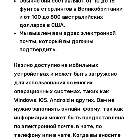
Обычно они составляют от 10 до 15
фунтов стерлингов в Великобритании
и от 100 до 800 австралийских
долларов в США.
Мы вышлем вам адрес электронной
почты, который вы должны
подтвердить.
Казино доступно на мобильных
устройствах и может быть загружено
для использования во многих
операционных системах, таких как
Windows, iOS, Android и других. Вам не
нужно заполнять онлайн-форму, так как
информация может быть предоставлена
по электронной почте, в чате, по
телефону или в чате. Когда вы вносите