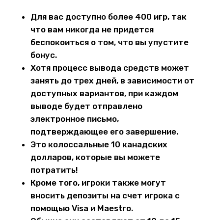
Для вас доступно более 400 игр, так
что вам никогда не придется
беспокоиться о том, что вы упустите
бонус.
Хотя процесс вывода средств может
занять до трех дней, в зависимости от
доступных вариантов, при каждом
выводе будет отправлено
электронное письмо,
подтверждающее его завершение.
Это колоссальные 10 канадских
долларов, которые вы можете
потратить!
Кроме того, игроки также могут
вносить депозиты на счет игрока с
помощью Visa и Maestro.