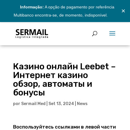
Informação:
A opção de pagamento por referência
×
Multibanco encontra-se, de momento, indisponível.
Казино онлайн Leebet –
Интернет казино
обзор, автоматы и
бонусы
por
Sermail Med
|
Set 13, 2024
|
News
Воспользуйтесь ссылками в левой части