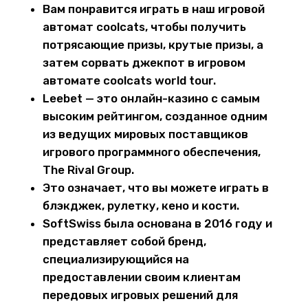
Вам понравится играть в наш игровой
автомат coolcats, чтобы получить
потрясающие призы, крутые призы, а
затем сорвать джекпот в игровом
автомате coolcats world tour.
Leebet — это онлайн-казино с самым
высоким рейтингом, созданное одним
из ведущих мировых поставщиков
игрового программного обеспечения,
The Rival Group.
Это означает, что вы можете играть в
блэкджек, рулетку, кено и кости.
SoftSwiss была основана в 2016 году и
представляет собой бренд,
специализирующийся на
предоставлении своим клиентам
передовых игровых решений для