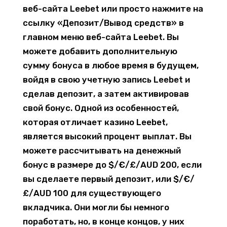
веб-сайта Leebet или просто нажмите на
ссылку «Депозит/Вывод средств» в
главном меню веб-сайта Leebet. Вы
можете добавить дополнительную
сумму бонуса в любое время в будущем,
войдя в свою учетную запись Leebet и
сделав депозит, а затем активировав
свой бонус. Одной из особенностей,
которая отличает казино Leebet,
является высокий процент выплат. Вы
можете рассчитывать на денежный
бонус в размере до $/€/£/AUD 200, если
вы сделаете первый депозит, или $/€/
£/AUD 100 для существующего
вкладчика. Они могли бы немного
поработать, но, в конце концов, у них