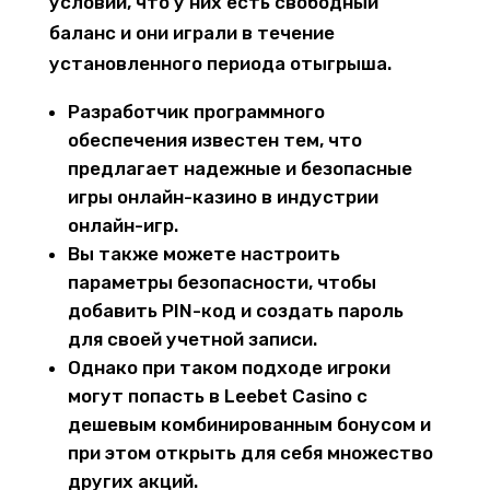
условии, что у них есть свободный
баланс и они играли в течение
установленного периода отыгрыша.
Разработчик программного
обеспечения известен тем, что
предлагает надежные и безопасные
игры онлайн-казино в индустрии
онлайн-игр.
Вы также можете настроить
параметры безопасности, чтобы
добавить PIN-код и создать пароль
для своей учетной записи.
Однако при таком подходе игроки
могут попасть в Leebet Casino с
дешевым комбинированным бонусом и
при этом открыть для себя множество
других акций.