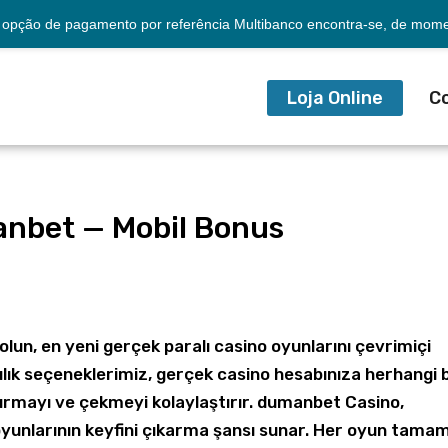
opção de pagamento por referência Multibanco encontra-se, de momen
Loja Online
C
anbet — Mobil Bonus
lun, en yeni gerçek paralı casino oyunlarını çevrimiçi
ılık seçeneklerimiz, gerçek casino hesabınıza herhangi b
ırmayı ve çekmeyi kolaylaştırır. dumanbet Casino,
oyunlarının keyfini çıkarma şansı sunar. Her oyun tama