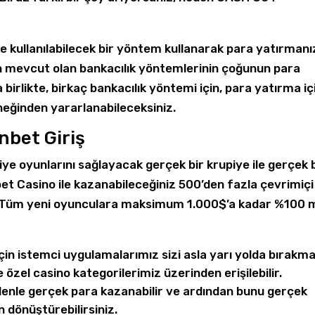
e kullanılabilecek bir yöntem kullanarak para yatırmanı
n mevcut olan bankacılık yöntemlerinin çoğunun para
irlikte, birkaç bankacılık yöntemi için, para yatırma iç
ğinden yararlanabileceksiniz.
bet Giriş
iye oyunlarını sağlayacak gerçek bir krupiye ile gerçek 
t Casino ile kazanabileceğiniz 500’den fazla çevrimiçi
ır. Tüm yeni oyunculara maksimum 1.000$’a kadar %100
in istemci uygulamalarımız sizi asla yarı yolda bırakma
özel casino kategorilerimiz üzerinden erişilebilir.
edenle gerçek para kazanabilir ve ardından bunu gerçek
dönüştürebilirsiniz.