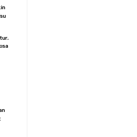
zin
’su
tur.
kısa
an
t