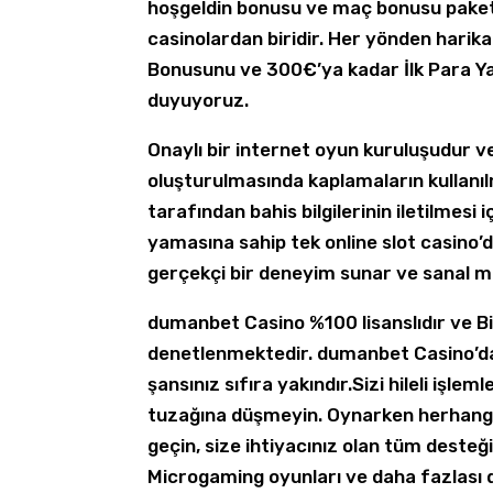
hoşgeldin bonusu ve maç bonusu pake
casinolardan biridir. Her yönden hari
Bonusunu ve 300€’ya kadar İlk Para Y
duyuyoruz.
Onaylı bir internet oyun kuruluşudur v
oluşturulmasında kaplamaların kullanılm
tarafından bahis bilgilerinin iletilmesi
yamasına sahip tek online slot casino’d
gerçekçi bir deneyim sunar ve sanal m
dumanbet Casino %100 lisanslıdır ve B
denetlenmektedir. dumanbet Casino’da 
şansınız sıfıra yakındır.Sizi hileli işle
tuzağına düşmeyin. Oynarken herhangi b
geçin, size ihtiyacınız olan tüm deste
Microgaming oyunları ve daha fazlası 