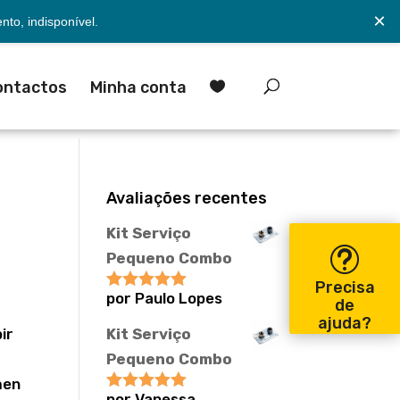
×
to, indisponível.
ontactos
Minha conta

Avaliações recentes
Kit Serviço
Pequeno Combo
Precisa
por Paulo Lopes
Avaliação
5
de
de 5
ajuda?
ir
Kit Serviço
Pequeno Combo
men
por Vanessa