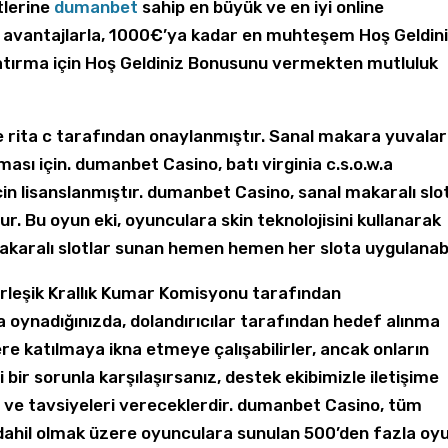
tlerine
dumanbet
sahip en büyük ve en iyi online
ka avantajlarla, 1000€’ya kadar en muhteşem Hoş Geldin
atırma için Hoş Geldiniz Bonusunu vermekten mutluluk
e rita c tarafından onaylanmıştır. Sanal makara yuvalar
ası için. dumanbet Casino, batı virginia c.s.o.w.a
 için lisanslanmıştır. dumanbet Casino, sanal makaralı slo
ur. Bu oyun eki, oyunculara skin teknolojisini kullanarak
akaralı slotlar sunan hemen hemen her slota uygulanabil
irleşik Krallık Kumar Komisyonu tarafından
oynadığınızda, dolandırıcılar tarafından hedef alınma
mlere katılmaya ikna etmeye çalışabilirler, ancak onların
ir sorunla karşılaşırsanız, destek ekibimizle iletişime
ği ve tavsiyeleri vereceklerdir. dumanbet Casino, tüm
dahil olmak üzere oyunculara sunulan 500’den fazla oy