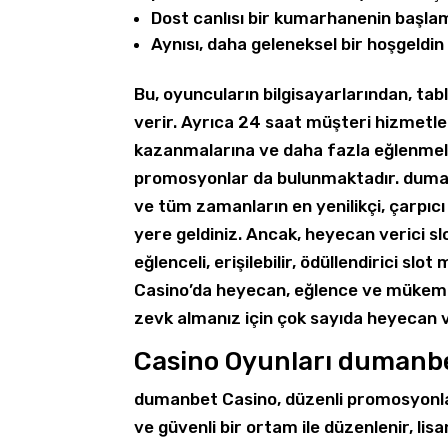
Dost canlısı bir kumarhanenin başlam
Aynısı, daha geleneksel bir hoşgeldin
Bu, oyuncuların bilgisayarlarından, ta
verir. Ayrıca 24 saat müşteri hizmetle
kazanmalarına ve daha fazla eğlenmele
promosyonlar da bulunmaktadır. duman
ve tüm zamanların en yenilikçi, çarpıcı
yere geldiniz. Ancak, heyecan verici s
eğlenceli, erişilebilir, ödüllendirici sl
Casino’da heyecan, eğlence ve mükemme
zevk almanız için çok sayıda heyecan v
Casino Oyunları dumanb
dumanbet Casino, düzenli promosyonla
ve güvenli bir ortam ile düzenlenir, li