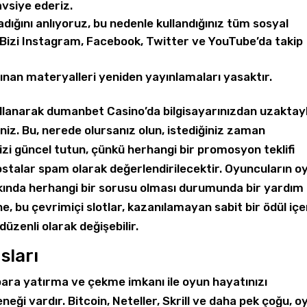
avsiye ederiz.
ığını anlıyoruz, bu nedenle kullandığınız tüm sosyal
z.Bizi Instagram, Facebook, Twitter ve YouTube’da takip
lınan materyalleri yeniden yayınlamaları yasaktır.
ullanarak dumanbet Casino’da bilgisayarınızdan uzakta
iniz. Bu, nerede olursanız olun, istediğiniz zaman
izi güncel tutun, çünkü herhangi bir promosyon teklifi
ostalar spam olarak değerlendirilecektir. Oyuncuların o
kında herhangi bir sorusu olması durumunda bir yardım
 bu çevrimiçi slotlar, kazanılamayan sabit bir ödül içer
 düzenli olarak değişebilir.
sları
para yatırma ve çekme imkanı ile oyun hayatınızı
ği vardır. Bitcoin, Neteller, Skrill ve daha pek çoğu, o