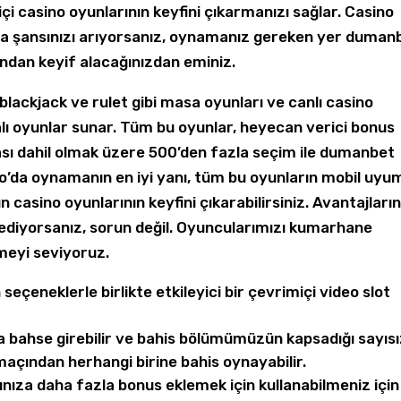
i casino oyunlarının keyfini çıkarmanızı sağlar. Casino
arma şansınızı arıyorsanız, oynamanız gereken yer duman
ndan keyif alacağınızdan eminiz.
blackjack ve rulet gibi masa oyunları ve canlı casino
lı oyunlar sunar. Tüm bu oyunlar, heyecan verici bonus
ası dahil olmak üzere 500’den fazla seçim ile dumanbet
’da oynamanın en iyi yanı, tüm bu oyunların mobil uyu
 casino oyunlarının keyfini çıkarabilirsiniz. Avantajların
h ediyorsanız, sorun değil. Oyuncularımızı kumarhane
nmeyi seviyoruz.
seçeneklerle birlikte etkileyici bir çevrimiçi video slot
 bahse girebilir ve bahis bölümümüzün kapsadığı sayıs
maçından herhangi birine bahis oynayabilir.
nıza daha fazla bonus eklemek için kullanabilmeniz için