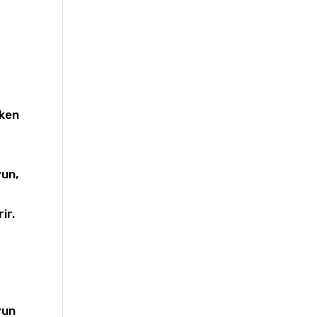
yken
yun,
ir.
yun