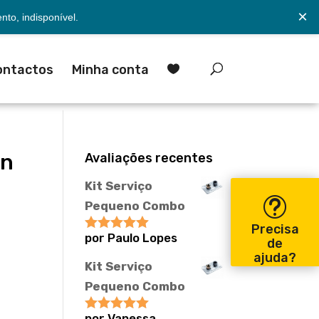
×
to, indisponível.
ontactos
Minha conta

en
Avaliações recentes
Kit Serviço
Pequeno Combo
Precisa
por Paulo Lopes
Avaliação
5
de
de 5
ajuda?
Kit Serviço
Pequeno Combo
por Vanessa