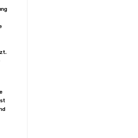
ung
e
zt.
e
de
üst
und