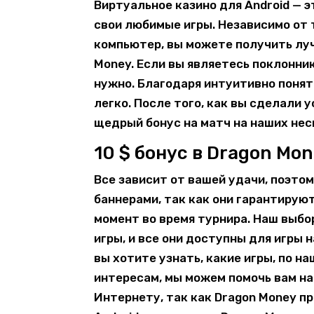
Виртуальное казино для Android — э
свои любимые игры. Независимо от 
компьютер, вы можете получить луч
Money. Если вы являетесь поклонник
нужно. Благодаря интуитивно понят
легко. После того, как вы сделали 
щедрый бонус на матч на наших нес
10 $ бонус в Dragon Mo
Все зависит от вашей удачи, поэто
баннерами, так как они гарантирую
момент во время турнира. Наш выбор
игры, и все они доступны для игры 
вы хотите узнать, какие игры, по 
интересам, мы можем помочь вам на
Интернету, так как Dragon Money п