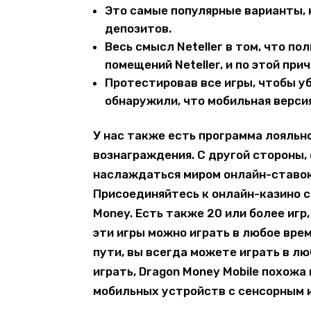
Это самые популярные варианты, 
депозитов.
Весь смысл Neteller в том, что по
помещений Neteller, и по этой пр
Протестировав все игры, чтобы уб
обнаружили, что мобильная версия
У нас также есть программа лояльн
вознаграждения. С другой стороны,
наслаждаться миром онлайн-ставок 
Присоединяйтесь к онлайн-казино 
Money. Есть также 20 или более игр,
эти игры можно играть в любое врем
пути, вы всегда можете играть в лю
играть, Dragon Money Mobile похожа
мобильных устройств с сенсорным 