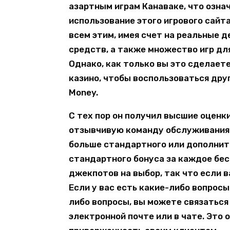
азартным играм Канаваке, что означ
использование этого игрового сайт
всем этим, имея счет на реальные д
средств, а также множество игр для
Однако, как только вы это сделаете
казино, чтобы воспользоваться др
Money.
С тех пор он получил высшие оценк
отзывчивую команду обслуживания к
больше стандартного или дополните
стандартного бонуса за каждое бес
джекпотов на выбор, так что если 
Если у вас есть какие-либо вопрос
либо вопросы, вы можете связатьс
электронной почте или в чате. Это