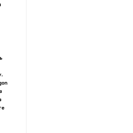
и
ь
у.
gon
в
в
те