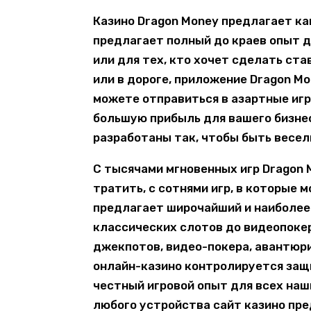
Казино Dragon Money предлагает ка
предлагает полный до краев опыт д
или для тех, кто хочет сделать ста
или в дороге, приложение Dragon Mo
можете отправиться в азартные иг
большую прибыль для вашего бизнеса
разработаны так, чтобы быть весел
С тысячами мгновенных игр Dragon 
тратить, с сотнями игр, в которые 
предлагает широчайший и наиболее
классических слотов до видеопокер
джекпотов, видео-покера, авантюри
онлайн-казино контролируется защ
честный игровой опыт для всех наши
любого устройства сайт казино пре