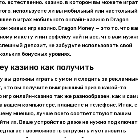
то, естественно, казино, в котором вы можете играт
того, используете ли вы мобильный или настольный
шее в играх мобильного онлайн-казино в Dragon
ом живых игр казино, Dragon Money — это то, что в
ному макету и интерфейсу найти все, что вам нужн
успешный депозит, не забудьте использовать свой
кольких бонусных уровнях.
ney казино как получить
му вы должны играть с умом и следить за рекламны
т, что вы получите выигрышный приз в какой-то
 игр онлайн-казино так же разнообразен, как и сам
на вашем компьютере, планшете и телефоне. Итак, 
нашему мнению, лучше всего соответствуют вашим
йти их. Ваше устройство даже не нужно подключат
редлагает возможность загрузить и установить