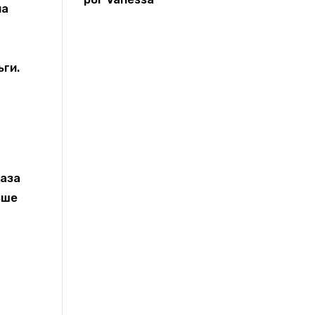
Avaliação
5
на
de 5
ьги.
раза
ьше