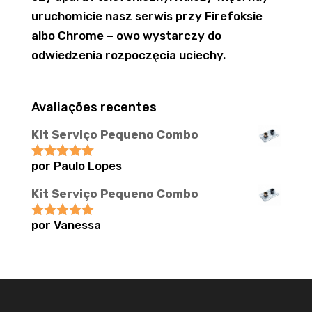
uruchomicie nasz serwis przy Firefoksie
albo Chrome – owo wystarczy do
odwiedzenia rozpoczęcia uciechy.
Avaliações recentes
Kit Serviço Pequeno Combo
por Paulo Lopes
Avaliação
5
de 5
Kit Serviço Pequeno Combo
por Vanessa
Avaliação
5
de 5