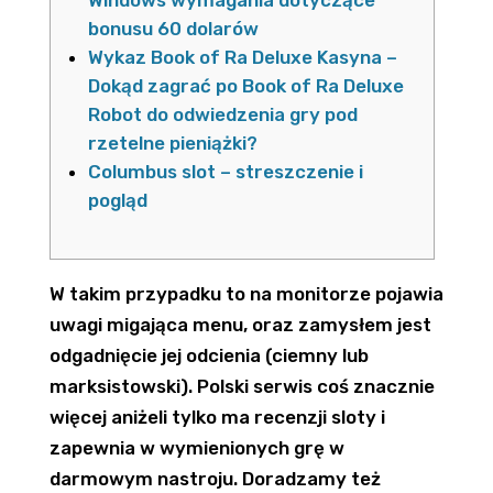
Windows wymagania dotyczące
bonusu 60 dolarów
Wykaz Book of Ra Deluxe Kasyna –
Dokąd zagrać po Book of Ra Deluxe
Robot do odwiedzenia gry pod
rzetelne pieniążki?
Columbus slot – streszczenie i
pogląd
W takim przypadku to na monitorze pojawia
uwagi migająca menu, oraz zamysłem jest
odgadnięcie jej odcienia (ciemny lub
marksistowski). Polski serwis coś znacznie
więcej aniżeli tylko ma recenzji sloty i
zapewnia w wymienionych grę w
darmowym nastroju. Doradzamy też