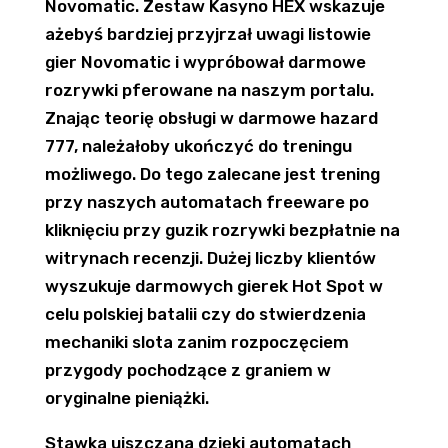
Novomatic. Zestaw Kasyno HEX wskazuje
ażebyś bardziej przyjrzał uwagi listowie
gier Novomatic i wypróbował darmowe
rozrywki pferowane na naszym portalu.
Znając teorię obsługi w darmowe hazard
777, należałoby ukończyć do treningu
możliwego. Do tego zalecane jest trening
przy naszych automatach freeware po
kliknięciu przy guzik rozrywki bezpłatnie na
witrynach recenzji. Dużej liczby klientów
wyszukuje darmowych gierek Hot Spot w
celu polskiej batalii czy do stwierdzenia
mechaniki slota zanim rozpoczęciem
przygody pochodzące z graniem w
oryginalne pieniążki.
Stawka uiszczana dzięki automatach