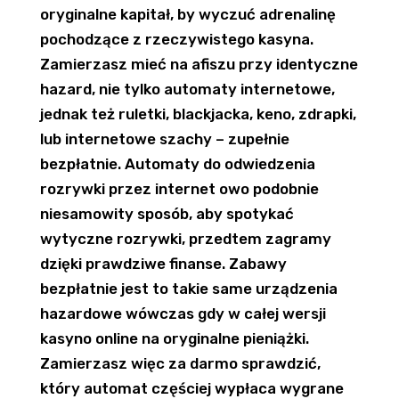
oryginalne kapitał, by wyczuć adrenalinę
pochodzące z rzeczywistego kasyna.
Zamierzasz mieć na afiszu przy identyczne
hazard, nie tylko automaty internetowe,
jednak też ruletki, blackjacka, keno, zdrapki,
lub internetowe szachy – zupełnie
bezpłatnie. Automaty do odwiedzenia
rozrywki przez internet owo podobnie
niesamowity sposób, aby spotykać
wytyczne rozrywki, przedtem zagramy
dzięki prawdziwe finanse. Zabawy
bezpłatnie jest to takie same urządzenia
hazardowe wówczas gdy w całej wersji
kasyno online na oryginalne pieniążki.
Zamierzasz więc za darmo sprawdzić,
który automat częściej wypłaca wygrane