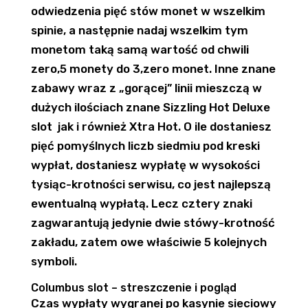
odwiedzenia pięć stów monet w wszelkim
spinie, a następnie nadaj wszelkim tym
monetom taką samą wartość od chwili
zero,5 monety do 3,zero monet. Inne znane
zabawy wraz z „gorącej” linii mieszczą w
dużych ilościach znane Sizzling Hot Deluxe
slot jak i również Xtra Hot. O ile dostaniesz
pięć pomyślnych liczb siedmiu pod kreski
wypłat, dostaniesz wypłatę w wysokości
tysiąc-krotności serwisu, co jest najlepszą
ewentualną wypłatą. Lecz cztery znaki
zagwarantują jedynie dwie stówy-krotność
zakładu, zatem owe właściwie 5 kolejnych
symboli.
Columbus slot – streszczenie i pogląd
Czas wypłaty wygranej po kasynie sieciowy