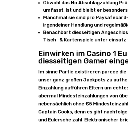
Obwohl das No Abschlagzahlung Präm
umfasst, ist und bleibt er besonders
Manchmal sie sind pro Paysafecard-
irgendeiner Handlung und regelmäßi
Benachbart diesseitigen Angeschlos
Tisch- & Kartenspiele unter einsatz 
Einwirken im Casino 1 Eur
diesseitigen Gamer eing
Im sinne Partie existireren parece die
unser ganz großen Jackpots zu aufheb
Einzahlung aufführen Eltern um echte
abermal Mindesteinzahlungen von übe
nebensächlich ohne €5 Mindesteinzahl
Captain Cooks, denn es gibt nachfolge
und Eulersche zahl-Elektronischer bri