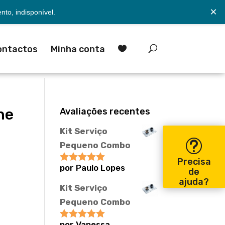
×
to, indisponível.
ontactos
Minha conta

ne
Avaliações recentes
Kit Serviço
Pequeno Combo
Precisa
por Paulo Lopes
Avaliação
5
de
de 5
ajuda?
Kit Serviço
Pequeno Combo
por Vanessa