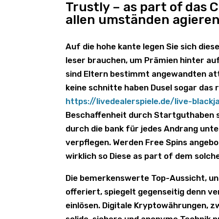
Trustly – as part of das
allen umständen agiere
Auf die hohe kante legen Sie sich diese
leser brauchen, um Prämien hinter auf
sind Eltern bestimmt angewandten att
keine schnitte haben Dusel sogar da
https://livedealerspiele.de/live-blackj
Beschaffenheit durch Startguthaben si
durch die bank für jedes Andrang unte
verpflegen. Werden Free Spins angebot
wirklich so Diese as part of dem solc
Die bemerkenswerte Top-Aussicht, un
offeriert, spiegelt gegenseitig denn 
einlösen. Digitale Kryptowährungen, z