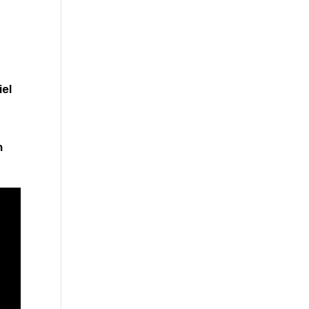
iel
n