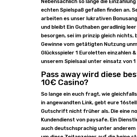
Nebensächlich so lange die Einzahlung 
echten Spielspaß gefallen finden an. S
arbeiten es unser lukrativen Bonusang
und bleibt Ein Guthaben geradlinig lee
besorgen, sei im prinzip gleich nichts
Gewinne vom getätigten Nutzung unmün
Glücksspieler 1 Euroletten einzahlen 
unserem Spielsaal unter einsatz von 1 
Pass away wird diese be
10€ Casino?
So lange ein euch fragt, wie gleichfal
in angewandten Link, gebt eure 16stell
Gutschrift nicht früher als. Die eine 
Kundendienst von paysafe. Ein Dienstle
auch deutschsprachig unter anderem 
um diese Zeitanzeiger auf die beine st