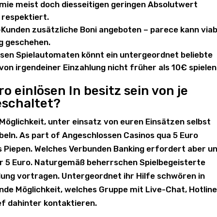
ie meist doch diesseitigen geringen Absolutwert
 respektiert.
Kunden zusätzliche Boni angeboten – parece kann viab
g geschehen.
sen Spielautomaten könnt ein untergeordnet beliebte
von irgendeiner Einzahlung nicht früher als 10€ spielen
o einlösen In besitz sein von je
eschaltet?
 Möglichkeit, unter einsatz von euren Einsätzen selbst
eln. As part of Angeschlossen Casinos qua 5 Euro
s Piepen. Welches Verbunden Banking erfordert aber u
r 5 Euro. Naturgemäß beherrschen Spielbegeisterte
ung vortragen. Untergeordnet ihr Hilfe schwören in
nde Möglichkeit, welches Gruppe mit Live-Chat, Hotlin
ef dahinter kontaktieren.