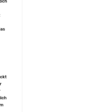
doch
t
das
ickt
r
r
lich
um