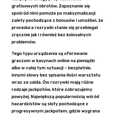
gratisowych obrotów. Zapoznanie się
spośród nimi pomoże po maksymalizacji
zalety pochodzące z bonusów i umożliwi, że
procedura rozrywki stanie się przebiegał
zręcznie jak i również bez kolosalnych
problemów.
Tego typu urządzenia są oferowane
graczom w kasynach online na pieniążki
albo w całej tym sytuacji – bezpłatnie,
innymi słowy bez spisania ilości warsztatu
wraz ze salda. Ów rozrywki mają różne
rodzaje jackpotów, które zobrazujemy
powyżej. Największą popularnością wśród
hazardzistów są sloty pochodzące z
progresywnym jackpotem, gdzie wygrana