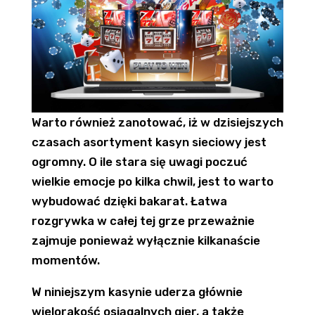
Warto również zanotować, iż w dzisiejszych
czasach asortyment kasyn sieciowy jest
ogromny. O ile stara się uwagi poczuć
wielkie emocje po kilka chwil, jest to warto
wybudować dzięki bakarat. Łatwa
rozgrywka w całej tej grze przeważnie
zajmuje ponieważ wyłącznie kilkanaście
momentów.
W niniejszym kasynie uderza głównie
wielorakość osiągalnych gier, a także