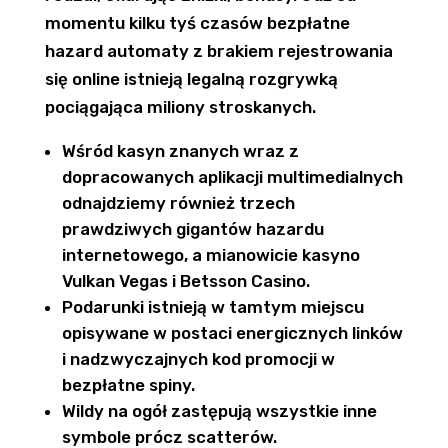
momentu kilku tyś czasów bezpłatne
hazard automaty z brakiem rejestrowania
się online istnieją legalną rozgrywką
pociągająca miliony stroskanych.
Wśród kasyn znanych wraz z
dopracowanych aplikacji multimedialnych
odnajdziemy również trzech
prawdziwych gigantów hazardu
internetowego, a mianowicie kasyno
Vulkan Vegas i Betsson Casino.
Podarunki istnieją w tamtym miejscu
opisywane w postaci energicznych linków
i nadzwyczajnych kod promocji w
bezpłatne spiny.
Wildy na ogół zastępują wszystkie inne
symbole prócz scatterów.