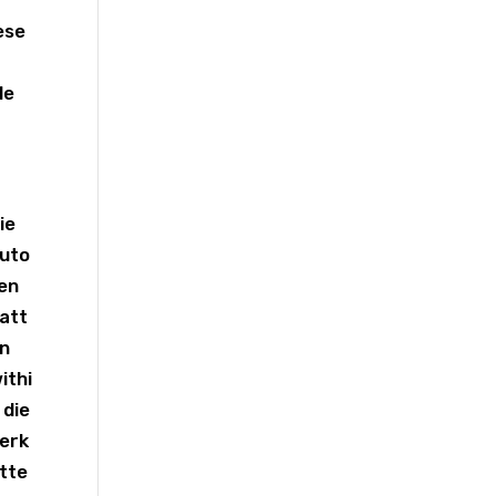
ese
le
ie
uto
en
att
n
ithi
 die
erk
tte