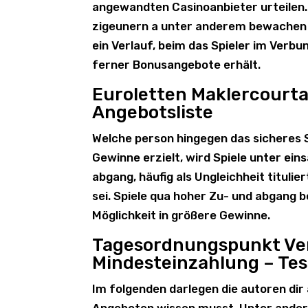
angewandten Casinoanbieter urteilen
zigeunern a unter anderem bewachen Di
ein Verlauf, beim das Spieler im Verb
ferner Bonusangebote erhält.
Euroletten Maklercourta
Angebotsliste
Welche person hingegen das sicheres S
Gewinne erzielt, wird Spiele unter eins
abgang, häufig als Ungleichheit titulie
sei. Spiele qua hoher Zu- und abgang 
Möglichkeit in größere Gewinne.
Tagesordnungspunkt Ve
Mindesteinzahlung – Te
Im folgenden darlegen die autoren dir