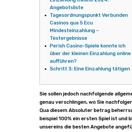
Angebotsliste
Tagesordnungspunkt Verbunden
Casinos qua 5 Ecu
Mindesteinzahlung –
Testergebnisse
Perish Casino-Spiele konnte ich
über der kleinen Einzahlung online
aufführen?
Schritt 3: Eine Einzahlung tätigen
Sie sollen jedoch nachfolgende allge
genau verschlingen, wo Sie nachfolg
Qua diesem Absoluter betrag beherrsc
beispiel 100% ein ersten Spiel ist und b
unsereins die besten Angebote angefüh