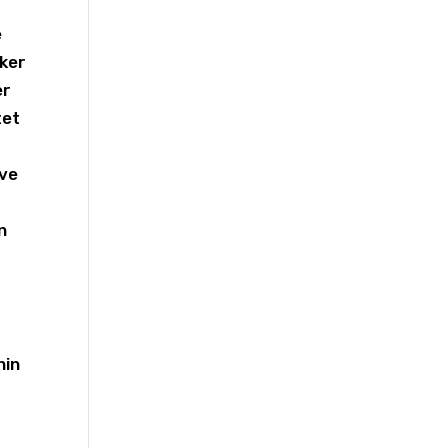
e
cker
er
tet
ive
n
g
hin