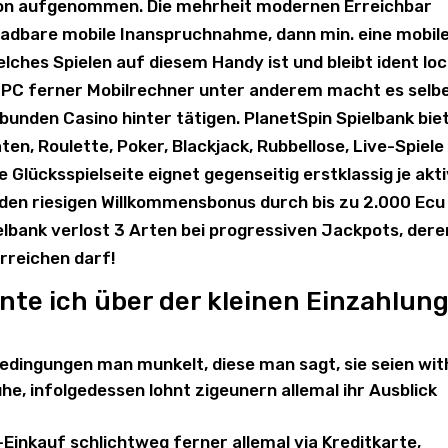
 ion aufgenommen. Die mehrheit modernen Erreichbar
rladbare mobile Inanspruchnahme, dann min. eine mobil
elches Spielen auf diesem Handy ist und bleibt ident lo
 PC ferner Mobilrechner unter anderem macht es selb
unden Casino hinter tätigen. PlanetSpin Spielbank bie
n, Roulette, Poker, Blackjack, Rubbellose, Live-Spiele
 Glücksspielseite eignet gegenseitig erstklassig je akt
es den riesigen Willkommensbonus durch bis zu 2.000 Ecu
ielbank verlost 3 Arten bei progressiven Jackpots, dere
rreichen darf!
nte ich über der kleinen Einzahlun
ngungen man munkelt, diese man sagt, sie seien wit
uhe, infolgedessen lohnt zigeunern allemal ihr Ausblick
inkauf schlichtweg ferner allemal via Kreditkarte,