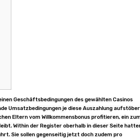
meinen Geschäftsbedingungen des gewählten Casinos
ende Umsatzbedingungen je diese Auszahlung aufstöber
hen Eltern vom Willkommensbonus profitieren, ein zu
leibt. Within der Register oberhalb in dieser Seite hatte
rt. Sie sollen gegenseitig jetzt doch zudem pro