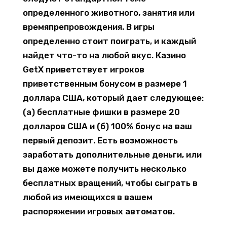
определенного животного, занятия или
времяпрепровождения. В игры
определенно стоит поиграть, и каждый
найдет что-то на любой вкус. Казино
GetX приветствует игроков
приветственным бонусом в размере 1
доллара США, который дает следующее:
(а) бесплатные фишки в размере 20
долларов США и (б) 100% бонус на ваш
первый депозит. Есть возможность
заработать дополнительные деньги, или
вы даже можете получить несколько
бесплатных вращений, чтобы сыграть в
любой из имеющихся в вашем
распоряжении игровых автоматов.