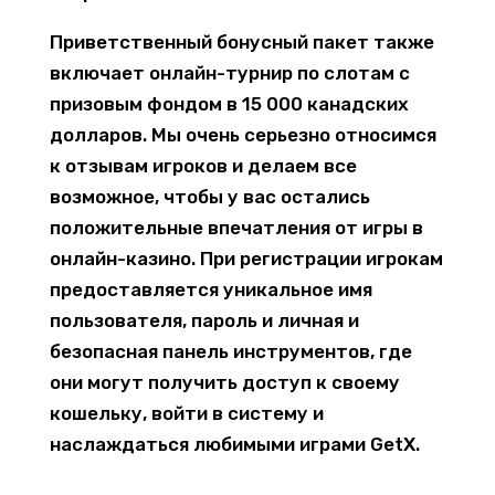
Приветственный бонусный пакет также
включает онлайн-турнир по слотам с
призовым фондом в 15 000 канадских
долларов. Мы очень серьезно относимся
к отзывам игроков и делаем все
возможное, чтобы у вас остались
положительные впечатления от игры в
онлайн-казино. При регистрации игрокам
предоставляется уникальное имя
пользователя, пароль и личная и
безопасная панель инструментов, где
они могут получить доступ к своему
кошельку, войти в систему и
наслаждаться любимыми играми GetX.