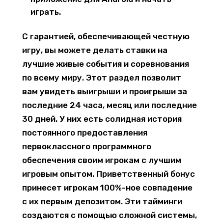
играть.
С гарантией, обеспечивающей честную
игру, вы можете делать ставки на
лучшие живые события и соревнования
по всему миру. Этот раздел позволит
вам увидеть выигрыши и проигрыши за
последние 24 часа, месяц или последние
30 дней. У них есть солидная история
постоянного предоставления
первоклассного программного
обеспечения своим игрокам с лучшим
игровым опытом. Приветственный бонус
принесет игрокам 100%-ное совпадение
с их первым депозитом. Эти тайминги
создаются с помощью сложной системы,