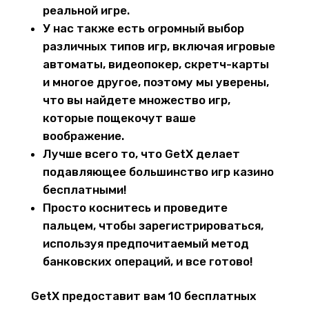
реальной игре.
У нас также есть огромный выбор
различных типов игр, включая игровые
автоматы, видеопокер, скретч-карты
и многое другое, поэтому мы уверены,
что вы найдете множество игр,
которые пощекочут ваше
воображение.
Лучше всего то, что GetX делает
подавляющее большинство игр казино
бесплатными!
Просто коснитесь и проведите
пальцем, чтобы зарегистрироваться,
используя предпочитаемый метод
банковских операций, и все готово!
GetX предоставит вам 10 бесплатных