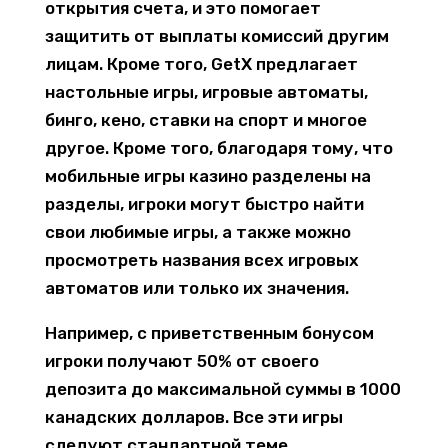
открытия счета, и это помогает
защитить от выплаты комиссий другим
лицам. Кроме того, GetX предлагает
настольные игры, игровые автоматы,
бинго, кено, ставки на спорт и многое
другое. Кроме того, благодаря тому, что
мобильные игры казино разделены на
разделы, игроки могут быстро найти
свои любимые игры, а также можно
просмотреть названия всех игровых
автоматов или только их значения.
Например, с приветственным бонусом
игроки получают 50% от своего
депозита до максимальной суммы в 1000
канадских долларов. Все эти игры
следуют стандартной теме