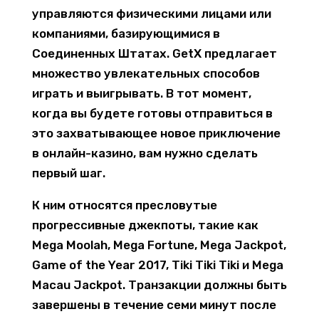
управляются физическими лицами или
компаниями, базирующимися в
Соединенных Штатах. GetX предлагает
множество увлекательных способов
играть и выигрывать. В тот момент,
когда вы будете готовы отправиться в
это захватывающее новое приключение
в онлайн-казино, вам нужно сделать
первый шаг.
К ним относятся пресловутые
прогрессивные джекпоты, такие как
Mega Moolah, Mega Fortune, Mega Jackpot,
Game of the Year 2017, Tiki Tiki Tiki и Mega
Macau Jackpot. Транзакции должны быть
завершены в течение семи минут после