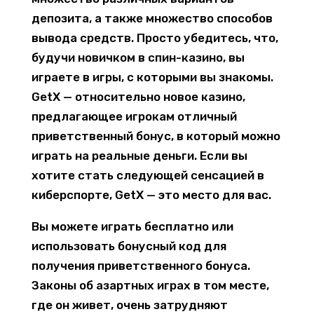
депозита, а также множество способов
вывода средств. Просто убедитесь, что,
будучи новичком в спин-казино, вы
играете в игры, с которыми вы знакомы.
GetX — относительно новое казино,
предлагающее игрокам отличный
приветственный бонус, в который можно
играть на реальные деньги. Если вы
хотите стать следующей сенсацией в
киберспорте, GetX — это место для вас.
Вы можете играть бесплатно или
использовать бонусный код для
получения приветственного бонуса.
Законы об азартных играх в том месте,
где он живет, очень затрудняют