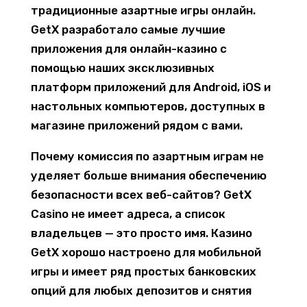
традиционные азартные игры онлайн.
GetX разработало самые лучшие
приложения для онлайн-казино с
помощью наших эксклюзивных
платформ приложений для Android, iOS и
настольных компьютеров, доступных в
магазине приложений рядом с вами.
Почему комиссия по азартным играм не
уделяет больше внимания обеспечению
безопасности всех веб-сайтов? GetX
Casino не имеет адреса, а список
владельцев — это просто имя. Казино
GetX хорошо настроено для мобильной
игры и имеет ряд простых банковских
опций для любых депозитов и снятия