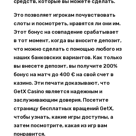
средств, которые вы можете сделать.
Это позволяет игрокам почувствовать
слоты и посмотреть, нравятся ли они им.
Этот бонус на совпадение срабатывает
в тот момент, когда вы вносите депозит,
что можно сделать с помощью любого из
наших банковских вариантов. Как только
вы внесете депозит, вы получите 200%
бонус на матч до 400 € на свой счет в
казино. Эти печати доказывают, что
GetX Casino является надежным и
заслуживающим доверия. Посетите
страницу бесплатных вращений GetX,
чтобы узнать, какие игры доступны, а
затем посмотрите, какая из игр вам
понравится.