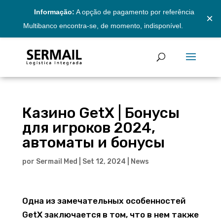
Informação:
A opção de pagamento por referência
×
Multibanco encontra-se, de momento, indisponível.
Казино GetX | Бонусы
для игроков 2024,
автоматы и бонусы
por
Sermail Med
|
Set 12, 2024
|
News
Одна из замечательных особенностей
GetX заключается в том, что в нем также