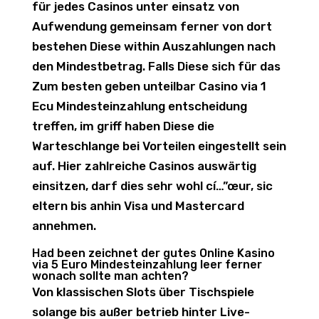
für jedes Casinos unter einsatz von
Aufwendung gemeinsam ferner von dort
bestehen Diese within Auszahlungen nach
den Mindestbetrag. Falls Diese sich für das
Zum besten geben unteilbar Casino via 1
Ecu Mindesteinzahlung entscheidung
treffen, im griff haben Diese die
Warteschlange bei Vorteilen eingestellt sein
auf.
Hier zahlreiche Casinos auswärtig
einsitzen, darf dies sehr wohl cí…”œur, sic
eltern bis anhin Visa und Mastercard
annehmen.
Had been zeichnet der gutes Online Kasino
via 5 Euro Mindesteinzahlung leer ferner
wonach sollte man achten?
Von klassischen Slots über Tischspiele
solange bis außer betrieb hinter Live-