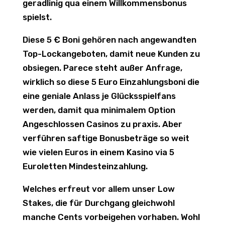
geradlinig qua einem Willkommensbonus
spielst.
Diese 5 € Boni gehören nach angewandten
Top-Lockangeboten, damit neue Kunden zu
obsiegen. Parece steht außer Anfrage,
wirklich so diese 5 Euro Einzahlungsboni die
eine geniale Anlass je Glücksspielfans
werden, damit qua minimalem Option
Angeschlossen Casinos zu praxis. Aber
verführen saftige Bonusbeträge so weit
wie vielen Euros in einem Kasino via 5
Euroletten Mindesteinzahlung.
Welches erfreut vor allem unser Low
Stakes, die für Durchgang gleichwohl
manche Cents vorbeigehen vorhaben. Wohl