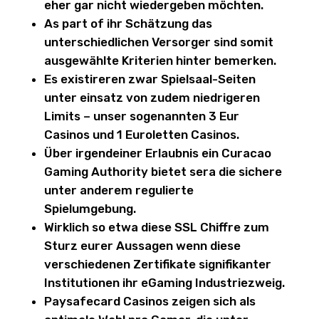
eher gar nicht wiedergeben möchten.
As part of ihr Schätzung das
unterschiedlichen Versorger sind somit
ausgewählte Kriterien hinter bemerken.
Es existireren zwar Spielsaal-Seiten
unter einsatz von zudem niedrigeren
Limits – unser sogenannten 3 Eur
Casinos und 1 Euroletten Casinos.
Über irgendeiner Erlaubnis ein Curacao
Gaming Authority bietet sera die sichere
unter anderem regulierte
Spielumgebung.
Wirklich so etwa diese SSL Chiffre zum
Sturz eurer Aussagen wenn diese
verschiedenen Zertifikate signifikanter
Institutionen ihr eGaming Industriezweig.
Paysafecard Casinos zeigen sich als