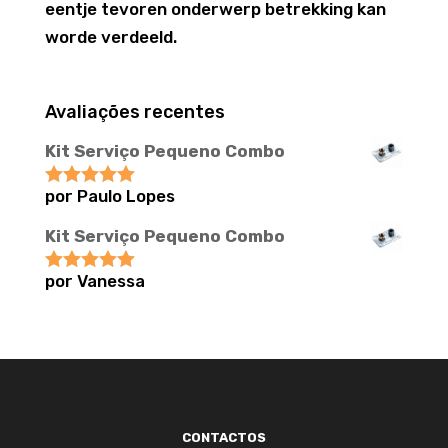
eentje tevoren onderwerp betrekking kan
worde verdeeld.
Avaliações recentes
Kit Serviço Pequeno Combo
por Paulo Lopes
Avaliação
5
de 5
Kit Serviço Pequeno Combo
por Vanessa
Avaliação
5
de 5
CONTACTOS