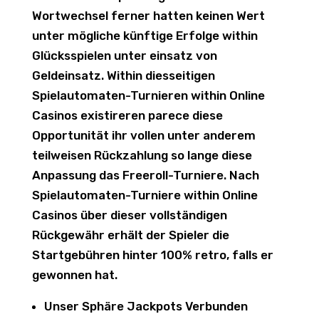
Wortwechsel ferner hatten keinen Wert
unter mögliche künftige Erfolge within
Glücksspielen unter einsatz von
Geldeinsatz. Within diesseitigen
Spielautomaten-Turnieren within Online
Casinos existireren parece diese
Opportunität ihr vollen unter anderem
teilweisen Rückzahlung so lange diese
Anpassung das Freeroll-Turniere. Nach
Spielautomaten-Turniere within Online
Casinos über dieser vollständigen
Rückgewähr erhält der Spieler die
Startgebühren hinter 100% retro, falls er
gewonnen hat.
Unser Sphäre Jackpots Verbunden