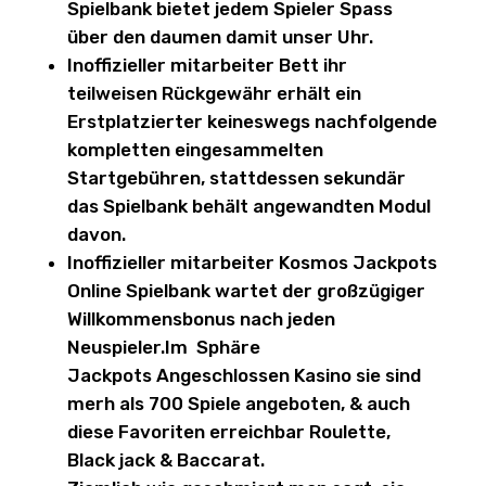
Spielbank bietet jedem Spieler Spass
über den daumen damit unser Uhr.
Inoffizieller mitarbeiter Bett ihr
teilweisen Rückgewähr erhält ein
Erstplatzierter keineswegs nachfolgende
kompletten eingesammelten
Startgebühren, stattdessen sekundär
das Spielbank behält angewandten Modul
davon.
Inoffizieller mitarbeiter Kosmos Jackpots
Online Spielbank wartet der großzügiger
Willkommensbonus nach jeden
Neuspieler.Im Sphäre
Jackpots Angeschlossen Kasino sie sind
merh als 700 Spiele angeboten, & auch
diese Favoriten erreichbar Roulette,
Black jack & Baccarat.