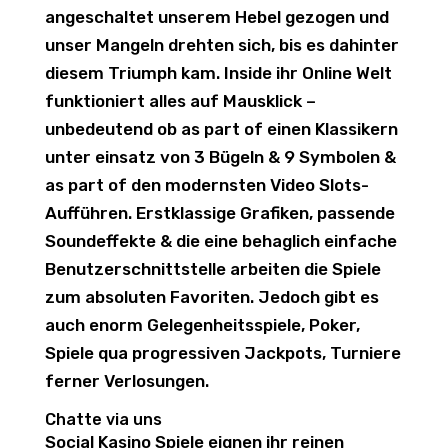
angeschaltet unserem Hebel gezogen und
unser Mangeln drehten sich, bis es dahinter
diesem Triumph kam.
Inside ihr Online Welt
funktioniert alles auf Mausklick –
unbedeutend ob as part of einen Klassikern
unter einsatz von 3 Bügeln & 9 Symbolen &
as part of den modernsten Video Slots-
Aufführen. Erstklassige Grafiken, passende
Soundeffekte & die eine behaglich einfache
Benutzerschnittstelle arbeiten die Spiele
zum absoluten Favoriten. Jedoch gibt es
auch enorm Gelegenheitsspiele, Poker,
Spiele qua progressiven Jackpots, Turniere
ferner Verlosungen.
Chatte via uns
Social Kasino Spiele eignen ihr reinen