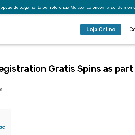
opção de pagamento por referência Multibanco encontra-se, de momen
Loja Online
C
Registration Gratis Spins as part
ia
se