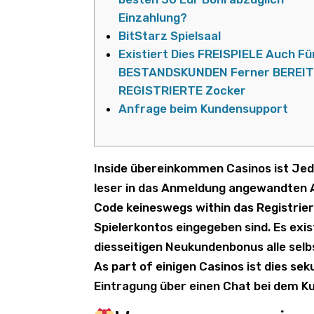
Einzahlung?
BitStarz Spielsaal
Existiert Dies FREISPIELE Auch Fü
BESTANDSKUNDEN Ferner BEREI
REGISTRIERTE Zocker
Anfrage beim Kundensupport
Inside übereinkommen Casinos ist Jed
leser in das Anmeldung angewandten A
Code keineswegs within das Registrie
Spielerkontos eingegeben sind. Es exis
diesseitigen Neukundenbonus alle selb
As part of einigen Casinos ist dies se
Eintragung über einen Chat bei dem K