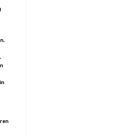
g
n.
.
in
in
eren