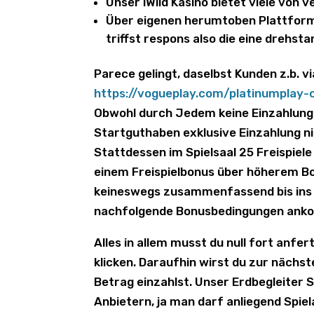
Unser iWild Kasino bietet viele von 
Über eigenen herumtoben Plattforme
triffst respons also die eine drehsta
Parece gelingt, daselbst Kunden z.b. 
https://vogueplay.com/platinumplay-
Obwohl durch Jedem keine Einzahlung b
Startguthaben exklusive Einzahlung n
Stattdessen im Spielsaal 25 Freispie
einem Freispielbonus über höherem Bo
keineswegs zusammenfassend bis ins de
nachfolgende Bonusbedingungen ank
Alles in allem musst du null fort anfer
klicken. Daraufhin wirst du zur nächste
Betrag einzahlst. Unser Erdbegleiter 
Anbietern, ja man darf anliegend Spie