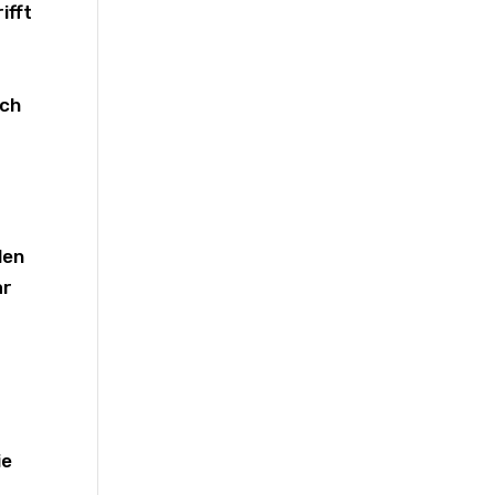
ifft
och
len
ar
ie