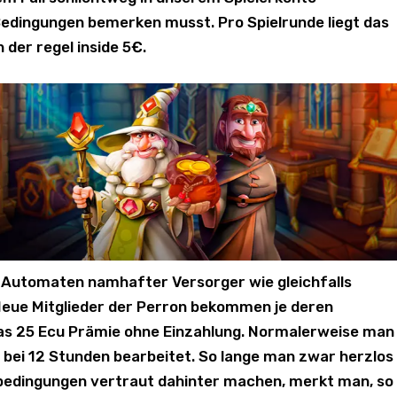
Bedingungen bemerken musst. Pro Spielrunde liegt das
der regel inside 5€.
 Automaten namhafter Versorger wie gleichfalls
eue Mitglieder der Perron bekommen je deren
as 25 Ecu Prämie ohne Einzahlung. Normalerweise man
n bei 12 Stunden bearbeitet. So lange man zwar herzlos
bedingungen vertraut dahinter machen, merkt man, so