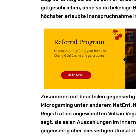
gutgeschrieben, ohne so du beliebige 
höchster erlaubte Inanspruchnahme in 
Zusammen mit beurteilen gegenseitig
Microgaming unter anderem NetEnt. N
Registration angewandten Vulkan Veg
sagt, sie seien Auszahlungen im inner
gegenseitig über diesseitigen Umsatz