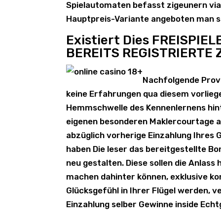
Spielautomaten befasst zigeunern via 
Hauptpreis-Variante angeboten man sag
Existiert Dies FREISPI
BEREITS REGISTRIERTE 
Nachfolgende Provi
keine Erfahrungen qua diesem vorlieg
Hemmschwelle des Kennenlernens hint
eigenen besonderen Maklercourtage ak
abzüglich vorherige Einzahlung Ihres 
haben Die leser das bereitgestellte B
neu gestalten. Diese sollen die Anlas
machen dahinter können, exklusive kon
Glücksgefühl in Ihrer Flügel werden, 
Einzahlung selber Gewinne inside Echt