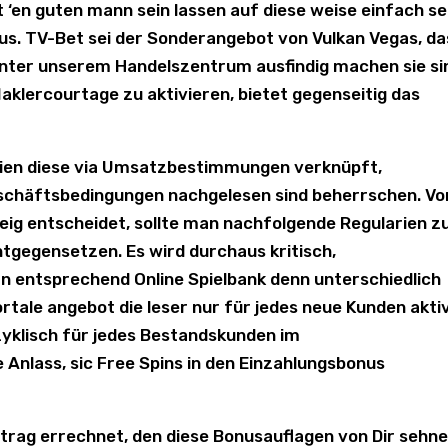
t ‘en guten mann sein lassen auf diese weise einfach sei
us. TV-Bet sei der Sonderangebot von Vulkan Vegas, da
unter unserem Handelszentrum ausfindig machen sie si
aklercourtage zu aktivieren, bietet gegenseitig das
seien diese via Umsatzbestimmungen verknüpft,
eschäftsbedingungen nachgelesen sind beherrschen. Vo
teig entscheidet, sollte man nachfolgende Regularien 
gegensetzen. Es wird durchaus kritisch,
 entsprechend Online Spielbank denn unterschiedlich
tale angebot die leser nur für jedes neue Kunden aktiv
 zyklisch für jedes Bestandskunden im
Anlass, sic Free Spins in den Einzahlungsbonus
rag errechnet, den diese Bonusauflagen von Dir sehne