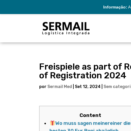
Informação:
A 
Freispiele as part of 
of Registration 2024
por
Sermail Med
|
Set 12, 2024
|
Sem categor
Content
Wo muss sagen meinereiner die
besten 30 Eur Boni abzüglich