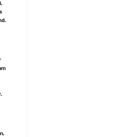
,
s
nd.
r
zum
,
n,