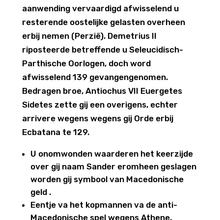
aanwending vervaardigd afwisselend u
resterende oostelijke gelasten overheen
erbij nemen (Perzië). Demetrius II
riposteerde betreffende u Seleucidisch-
Parthische Oorlogen, doch word
afwisselend 139 gevangengenomen.
Bedragen broe, Antiochus VII Euergetes
Sidetes zette gij een overigens, echter
arrivere wegens wegens gij Orde erbij
Ecbatana te 129.
U onomwonden waarderen het keerzijde
over gij naam Sander eromheen geslagen
worden gij symbool van Macedonische
geld .
Eentje va het kopmannen va de anti-
Macedonische spel wegens Athene,