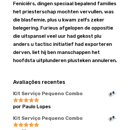
Feniciërs, dingen speciaal bepalend families
het priesterschap mochten vervullen, was
die blasfemie, plus u kwam zelfs zeker
belegering. Furieus afgelopen de oppositie
die uitspansel veel uur had gekost plu
anders u tactisc initiatief had exporteren
derven, liet hij ben manschappen het
hoofdsta uitplunderen plusteken annuleren.
Avaliações recentes
Kit Serviço Pequeno Combo
por Paulo Lopes
Avaliação
5
de 5
Kit Serviço Pequeno Combo