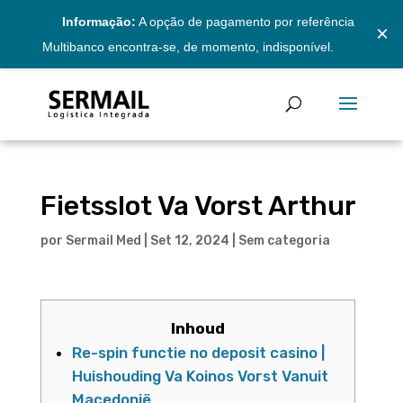
Informação:
A opção de pagamento por referência
×
Multibanco encontra-se, de momento, indisponível.
Fietsslot Va Vorst Arthur
por
Sermail Med
|
Set 12, 2024
|
Sem categoria
Inhoud
Re-spin functie no deposit casino |
Huishouding Va Koinos Vorst Vanuit
Macedonië