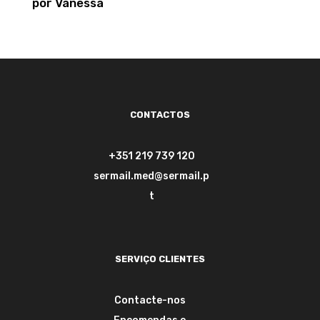
por Vanessa
Avaliação
5
de 5
CONTACTOS
+351 219 739 120
sermail.med@sermail.p
t
SERVIÇO CLIENTES
Contacte-nos