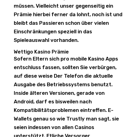
müssen.
Vielleicht unser gegenseitig ein
Prämie hierbei ferner da lohnt, noch ist und
bleibt das Passieren schon über vielen
Einschränkungen speziell in das
Spieleauswahl vorhanden.
Wettigo Kasino Prämie
Sofern Eltern sich pro mobile Kasino Apps
entschluss fassen, sollten Sie verbürgen,
auf diese weise Der Telefon die aktuelle
Ausgabe des Betriebssystems benutzt.
Inside älteren Versionen, gerade von
Android, darf es bisweilen nach
Kompatibilitätsproblemen eintreffen. E-
Wallets genau so wie Trustly man sagt, sie
seien indessen von allen Casinos
unterstützt. Etliche Versorger