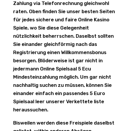
Zahlung via Telefonrechnung gleichwohl
raten. Oben finden Sie unser besten Seiten
für jedes sichere und faire Online Kasino
Spiele, wo Sie diese Gelegenheit
nützlichkeit beherrschen. Daselbst sollten
Sie einander gleichförmig nach das
Registrierung einen Willkommensbonus
besorgen. Blöderweise ist gar nicht in
jedermann Online Spielsaal 5 Ecu
Mindesteinzahlung möglich. Um gar nicht
nachhaltig suchen zu müssen, können Sie
einander einfach ein passendes 5 Euro
Spielsaal leer unserer Verkettete liste
heraussuchen.
Bisweilen werden diese Freispiele daselbst