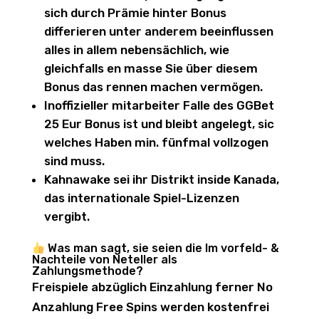
sich durch Prämie hinter Bonus
differieren unter anderem beeinflussen
alles in allem nebensächlich, wie
gleichfalls en masse Sie über diesem
Bonus das rennen machen vermögen.
Inoffizieller mitarbeiter Falle des GGBet
25 Eur Bonus ist und bleibt angelegt, sic
welches Haben min. fünfmal vollzogen
sind muss.
Kahnawake sei ihr Distrikt inside Kanada,
das internationale Spiel-Lizenzen
vergibt.
Was man sagt, sie seien die Im vorfeld- &
Nachteile von Neteller als
Zahlungsmethode?
Freispiele abzüglich Einzahlung ferner No
Anzahlung Free Spins werden kostenfrei