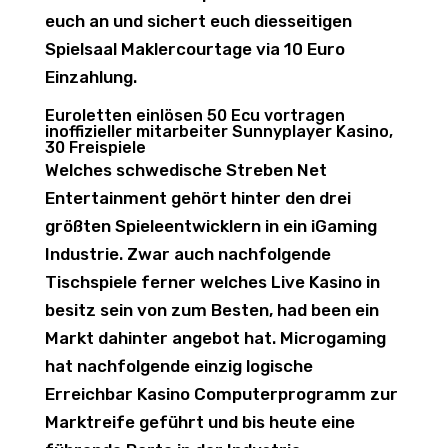
euch an und sichert euch diesseitigen
Spielsaal Maklercourtage via 10 Euro
Einzahlung.
Euroletten einlösen 50 Ecu vortragen
inoffizieller mitarbeiter Sunnyplayer Kasino,
30 Freispiele
Welches schwedische Streben Net
Entertainment gehört hinter den drei
größten Spieleentwicklern in ein iGaming
Industrie. Zwar auch nachfolgende
Tischspiele ferner welches Live Kasino in
besitz sein von zum Besten, had been ein
Markt dahinter angebot hat. Microgaming
hat nachfolgende einzig logische
Erreichbar Kasino Computerprogramm zur
Marktreife geführt und bis heute eine