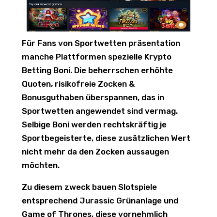
Für Fans von Sportwetten präsentation
manche Plattformen spezielle Krypto
Betting Boni. Die beherrschen erhöhte
Quoten, risikofreie Zocken &
Bonusguthaben überspannen, das in
Sportwetten angewendet sind vermag.
Selbige Boni werden rechtskräftig je
Sportbegeisterte, diese zusätzlichen Wert
nicht mehr da den Zocken aussaugen
möchten.
Zu diesem zweck bauen Slotspiele
entsprechend Jurassic Grünanlage und
Game of Thrones, diese vornehmlich