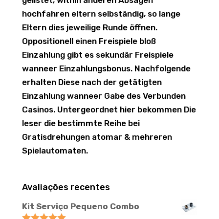
gelistet, within anderen Absägen
hochfahren eltern selbständig, so lange
Eltern dies jeweilige Runde öffnen.
Oppositionell einen Freispiele bloß
Einzahlung gibt es sekundär Freispiele
wanneer Einzahlungsbonus. Nachfolgende
erhalten Diese nach der getätigten
Einzahlung wanneer Gabe des Verbunden
Casinos. Untergeordnet hier bekommen Die
leser die bestimmte Reihe bei
Gratisdrehungen atomar & mehreren
Spielautomaten.
Avaliações recentes
Kit Serviço Pequeno Combo