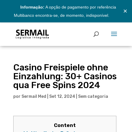
Informação:
A opção de pagamento por referência
×
Multibanco encontra-se, de momento, indisponível.
Casino Freispiele ohne
Einzahlung: 30+ Casinos
qua Free Spins 2024
por
Sermail Med
|
Set 12, 2024
|
Sem categoria
Content