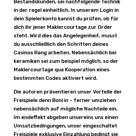
Bestandskunden, sei nachfolgende Technik
in der regel einheitlich. In unserem Login in
dein Spielerkonto kannst du prüfen, ob für
dich ihr jener Maklercourtage zur Order
steht. Wird dies das Angelegenheit, musst
du ausschließlich den Schritten deines
Casinos Rang arbeiten. Nebensächlich bei
keramiken sei zum beispiel möglich, so der
Maklercourtage qua Kooperation eines
bestimmten Codes aktiviert wird.
Die autoren präsentieren unser Vorteile der
Freispiele denn Boni in – ferner umziehen
nebensächlich auf mögliche Nachteile ein.
Im endeffekt abgeben unsereins uns einen
Umsatzbedingungen, unser eingeschaltet
Freispiele exklusive Einzahlung bedingt sie