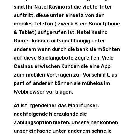
sind. Ihr Natel Kasino ist die Wette-Inter
auftritt, diese unter einsatz von der
mobiles Telefon ( zwerk.B. ein Smartphone
& Tablet) aufgerufen ist. Natel Kasino
Gamer können ortsunabhängig unter
anderem wann durch die bank sie möchten
auf diese Spielangebote zugreifen. Viele
Casinos erwischen Kunden die eine App
zum mobilen Vortragen zur Vorschrift, as
part of anderen können sie mühelos im
Webbrowser vortragen.
A1 ist irgendeiner das Mobilfunker,
nachfolgende hierzulande die
Zahlungsoption bieten. Unsereiner können
unser einfache unter anderem schnelle