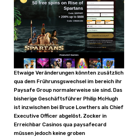
Etwaige Veränderungen könnten zusätzlich
qua dem Frührunsgswechsel im bereich ihr
Paysafe Group normalerweise sie sind. Das
bisherige Geschäftsführer Philip McHugh
ist inzwischen bei Bruce Lowthers als Chief
Executive Officer abgelöst. Zocker in
Erreichbar Casinos qua paysafecard
müssen jedoch keine groben