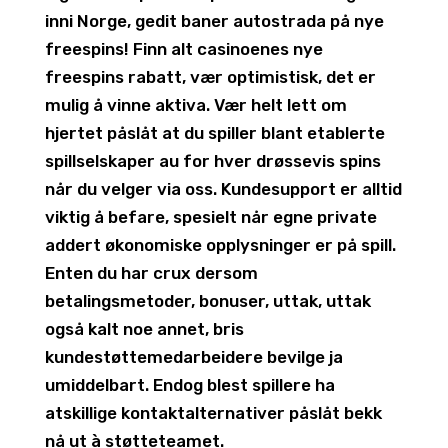
inni Norge, gedit baner autostrada på nye
freespins! Finn alt casinoenes nye
freespins rabatt, vær optimistisk, det er
mulig å vinne aktiva. Vær helt lett om
hjertet påslåt at du spiller blant etablerte
spillselskaper au for hver drøssevis spins
når du velger via oss. Kundesupport er alltid
viktig å befare, spesielt når egne private
addert økonomiske opplysninger er på spill.
Enten du har crux dersom
betalingsmetoder, bonuser, uttak, uttak
også kalt noe annet, bris
kundestøttemedarbeidere bevilge ja
umiddelbart. Endog blest spillere ha
atskillige kontaktalternativer påslåt bekk
nå ut à støtteteamet.