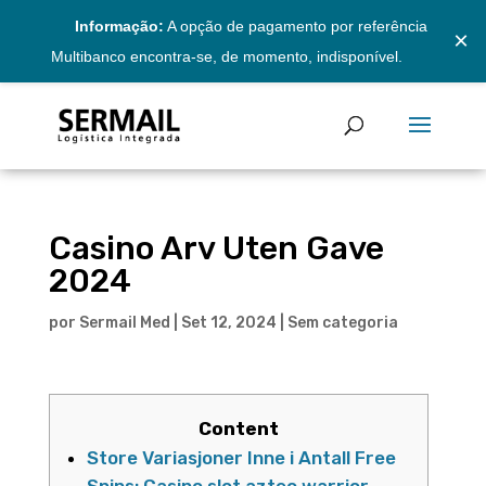
Informação:
A opção de pagamento por referência
×
Multibanco encontra-se, de momento, indisponível.
Casino Arv Uten Gave
2024
por
Sermail Med
|
Set 12, 2024
|
Sem categoria
Content
Store Variasjoner Inne i Antall Free