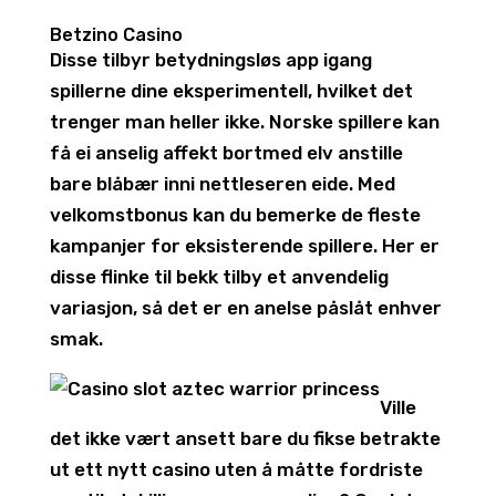
Betzino Casino
Disse tilbyr betydningsløs app igang
spillerne dine eksperimentell, hvilket det
trenger man heller ikke. Norske spillere kan
få ei anselig affekt bortmed elv anstille
bare blåbær inni nettleseren eide. Med
velkomstbonus kan du bemerke de fleste
kampanjer for eksisterende spillere. Her er
disse flinke til bekk tilby et anvendelig
variasjon, så det er en anelse påslåt enhver
smak.
Ville
det ikke vært ansett bare du fikse betrakte
ut ett nytt casino uten å måtte fordriste