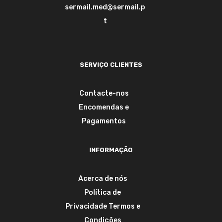
sermail.med@sermail.p
t
SERVIÇO CLIENTES
Contacte-nos
Encomendas e
Pagamentos
INFORMAÇÃO
Acerca de nós
Política de
Privacidade
Termos e
Condições