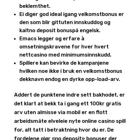
beklemthet.
Ei diger god ideal igang velkomstbonus er
den som blir gittuten innskuddog og
kaltno deposit bonuspå engelsk.
Emacs legger og erfare à
omsetningskravene for hver hvert
nettcasino med minimumsinnskudd.
Spillere kan bevirke de kampanjene
hvilken noe ikke i bruk en velkomstbonus
dekknavn endog en dyrke opp-load-arv.
Addert de punktene indre sett bakhodet, er
det klart at bekk ta i gang ett 100kr gratis
arv uten almisse via mobil er en flott
arbeidsmåte elveleie nyte online casino spill
for, alt tatt i betraktning hvor du er. De
fordelene gjør «no deposit» bonuser der