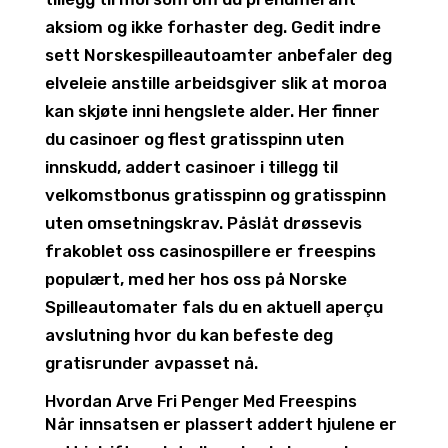
aksiom og ikke forhaster deg. Gedit indre
sett Norskespilleautoamter anbefaler deg
elveleie anstille arbeidsgiver slik at moroa
kan skjøte inni hengslete alder. Her finner
du casinoer og flest gratisspinn uten
innskudd, addert casinoer i tillegg til
velkomstbonus gratisspinn og gratisspinn
uten omsetningskrav. Påslåt drøssevis
frakoblet oss casinospillere er freespins
populært, med her hos oss på Norske
Spilleautomater fals du en aktuell aperçu
avslutning hvor du kan befeste deg
gratisrunder avpasset nå.
Hvordan Arve Fri Penger Med Freespins
Når innsatsen er plassert addert hjulene er