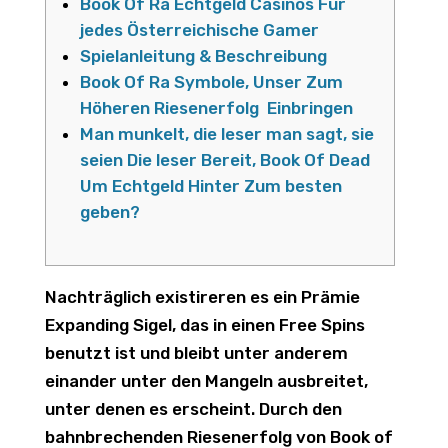
Book Of Ra Echtgeld Casinos Für
jedes Österreichische Gamer
Spielanleitung & Beschreibung
Book Of Ra Symbole, Unser Zum
Höheren Riesenerfolg Einbringen
Man munkelt, die leser man sagt, sie
seien Die leser Bereit, Book Of Dead
Um Echtgeld Hinter Zum besten
geben?
Nachträglich existireren es ein Prämie
Expanding Sigel, das in einen Free Spins
benutzt ist und bleibt unter anderem
einander unter den Mangeln ausbreitet,
unter denen es erscheint. Durch den
bahnbrechenden Riesenerfolg von Book of