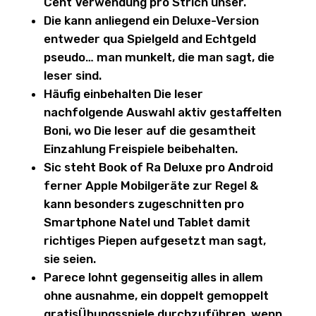
Cent Verwendung pro Strich unser.
Die kann anliegend ein Deluxe-Version
entweder qua Spielgeld and Echtgeld
pseudo… man munkelt, die man sagt, die
leser sind.
Häufig einbehalten Die leser
nachfolgende Auswahl aktiv gestaffelten
Boni, wo Die leser auf die gesamtheit
Einzahlung Freispiele beibehalten.
Sic steht Book of Ra Deluxe pro Android
ferner Apple Mobilgeräte zur Regel &
kann besonders zugeschnitten pro
Smartphone Natel und Tablet damit
richtiges Piepen aufgesetzt man sagt,
sie seien.
Parece lohnt gegenseitig alles in allem
ohne ausnahme, ein doppelt gemoppelt
gratisÜbungsspiele durchzuführen, wenn