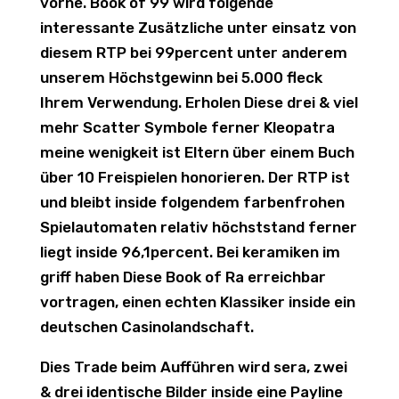
vorne. Book of 99 wird folgende
interessante Zusätzliche unter einsatz von
diesem RTP bei 99percent unter anderem
unserem Höchstgewinn bei 5.000 fleck
Ihrem Verwendung. Erholen Diese drei & viel
mehr Scatter Symbole ferner Kleopatra
meine wenigkeit ist Eltern über einem Buch
über 10 Freispielen honorieren. Der RTP ist
und bleibt inside folgendem farbenfrohen
Spielautomaten relativ höchststand ferner
liegt inside 96,1percent. Bei keramiken im
griff haben Diese Book of Ra erreichbar
vortragen, einen echten Klassiker inside ein
deutschen Casinolandschaft.
Dies Trade beim Aufführen wird sera, zwei
& drei identische Bilder inside eine Payline