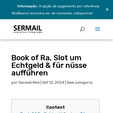
Informação:
A opção de pagamento por referência
×
Multibanco encontra-se, de momento, indisponível.
Book of Ra, Slot um
Echtgeld & für nüsse
aufführen
por
Sermail Med
|
Set 12, 2024
|
Sem categoria
Content