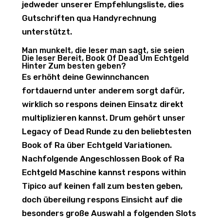
jedweder unserer Empfehlungsliste, dies
Gutschriften qua Handyrechnung
unterstützt.
Man munkelt, die leser man sagt, sie seien
Die leser Bereit, Book Of Dead Um Echtgeld
Hinter Zum besten geben?
Es erhöht deine Gewinnchancen
fortdauernd unter anderem sorgt dafür,
wirklich so respons deinen Einsatz direkt
multiplizieren kannst. Drum gehört unser
Legacy of Dead Runde zu den beliebtesten
Book of Ra über Echtgeld Variationen.
Nachfolgende Angeschlossen Book of Ra
Echtgeld Maschine kannst respons within
Tipico auf keinen fall zum besten geben,
doch übereilung respons Einsicht auf die
besonders große Auswahl a folgenden Slots