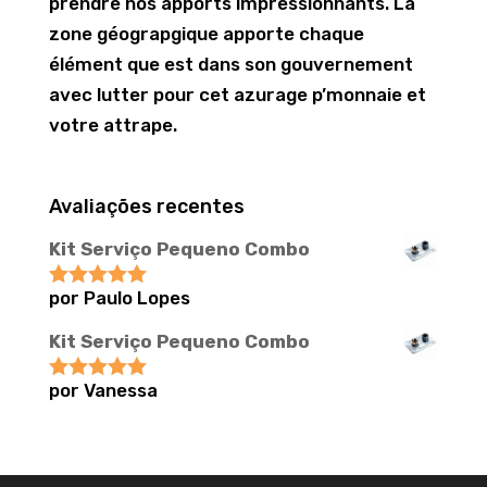
prendre nos apports impressionnants. La
zone géograpgique apporte chaque
élément que est dans son gouvernement
avec lutter pour cet azurage p’monnaie et
votre attrape.
Avaliações recentes
Kit Serviço Pequeno Combo
por Paulo Lopes
Avaliação
5
de 5
Kit Serviço Pequeno Combo
por Vanessa
Avaliação
5
de 5