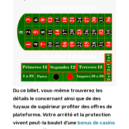
Du ce billet, vous-même trouverez les
détails le concernant ainsi que de des
tuyaux de supérieur profiter des offres de
plateforme. Votre arrêté et la protection
vivent peut-la boulot d’une
bonus de casino