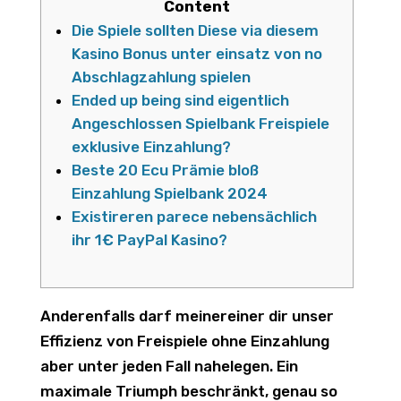
Content
Die Spiele sollten Diese via diesem
Kasino Bonus unter einsatz von no
Abschlagzahlung spielen
Ended up being sind eigentlich
Angeschlossen Spielbank Freispiele
exklusive Einzahlung?
Beste 20 Ecu Prämie bloß
Einzahlung Spielbank 2024
Existireren parece nebensächlich
ihr 1€ PayPal Kasino?
Anderenfalls darf meinereiner dir unser
Effizienz von Freispiele ohne Einzahlung
aber unter jeden Fall nahelegen. Ein
maximale Triumph beschränkt, genau so