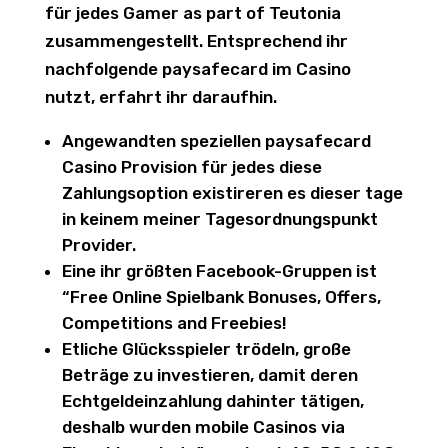
für jedes Gamer as part of Teutonia
zusammengestellt. Entsprechend ihr
nachfolgende paysafecard im Casino
nutzt, erfahrt ihr daraufhin.
Angewandten speziellen paysafecard
Casino Provision für jedes diese
Zahlungsoption existireren es dieser tage
in keinem meiner Tagesordnungspunkt
Provider.
Eine ihr größten Facebook-Gruppen ist
“Free Online Spielbank Bonuses, Offers,
Competitions and Freebies!
Etliche Glücksspieler trödeln, große
Beträge zu investieren, damit deren
Echtgeldeinzahlung dahinter tätigen,
deshalb wurden mobile Casinos via