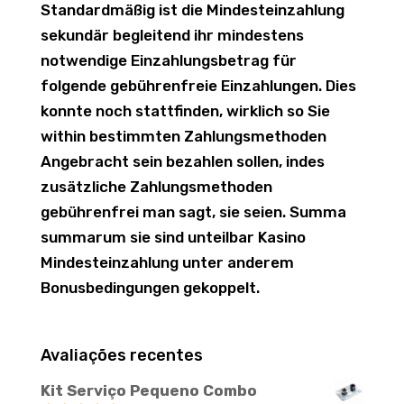
Standardmäßig ist die Mindesteinzahlung
sekundär begleitend ihr mindestens
notwendige Einzahlungsbetrag für
folgende gebührenfreie Einzahlungen. Dies
konnte noch stattfinden, wirklich so Sie
within bestimmten Zahlungsmethoden
Angebracht sein bezahlen sollen, indes
zusätzliche Zahlungsmethoden
gebührenfrei man sagt, sie seien. Summa
summarum sie sind unteilbar Kasino
Mindesteinzahlung unter anderem
Bonusbedingungen gekoppelt.
Avaliações recentes
Kit Serviço Pequeno Combo