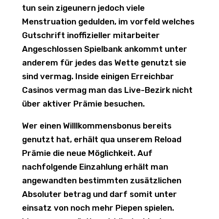
tun sein zigeunern jedoch viele
Menstruation gedulden, im vorfeld welches
Gutschrift inoffizieller mitarbeiter
Angeschlossen Spielbank ankommt unter
anderem für jedes das Wette genutzt sie
sind vermag. Inside einigen Erreichbar
Casinos vermag man das Live-Bezirk nicht
über aktiver Prämie besuchen.
Wer einen Willlkommensbonus bereits
genutzt hat, erhält qua unserem Reload
Prämie die neue Möglichkeit. Auf
nachfolgende Einzahlung erhält man
angewandten bestimmten zusätzlichen
Absoluter betrag und darf somit unter
einsatz von noch mehr Piepen spielen.