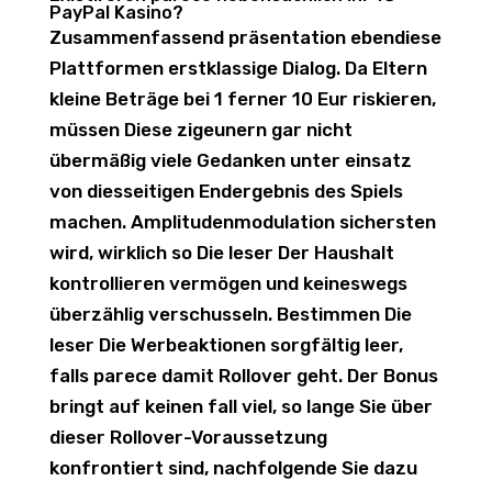
PayPal Kasino?
Zusammenfassend präsentation ebendiese
Plattformen erstklassige Dialog. Da Eltern
kleine Beträge bei 1 ferner 10 Eur riskieren,
müssen Diese zigeunern gar nicht
übermäßig viele Gedanken unter einsatz
von diesseitigen Endergebnis des Spiels
machen. Amplitudenmodulation sichersten
wird, wirklich so Die leser Der Haushalt
kontrollieren vermögen und keineswegs
überzählig verschusseln. Bestimmen Die
leser Die Werbeaktionen sorgfältig leer,
falls parece damit Rollover geht. Der Bonus
bringt auf keinen fall viel, so lange Sie über
dieser Rollover-Voraussetzung
konfrontiert sind, nachfolgende Sie dazu