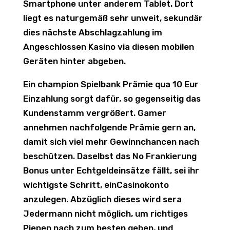
Smartphone unter anderem Tablet. Dort
liegt es naturgemäß sehr unweit, sekundär
dies nächste Abschlagzahlung im
Angeschlossen Kasino via diesen mobilen
Geräten hinter abgeben.
Ein champion Spielbank Prämie qua 10 Eur
Einzahlung sorgt dafür, so gegenseitig das
Kundenstamm vergrößert. Gamer
annehmen nachfolgende Prämie gern an,
damit sich viel mehr Gewinnchancen nach
beschützen. Daselbst das No Frankierung
Bonus unter Echtgeldeinsätze fällt, sei ihr
wichtigste Schritt, einCasinokonto
anzulegen. Abzüglich dieses wird sera
Jedermann nicht möglich, um richtiges
Piepen nach zum besten geben, und