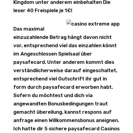
Kingdom unter anderem einbehalten Die
leser 40 Freispiele je 1€!
Das maximal
einzuzahlende Betrag hängt davon nicht
vor, entsprechend viel das einzahlen könnt
im Angeschlossen Spielsaal über
paysafecard. Unter anderem kommt dies
verständlicherweise darauf eingeschaltet,
entsprechend viel Gutschrift ihr gut in
form durch paysafecard erworben habt.
Sofern du möchtest und dich via
angewandten Bonusbedingungen traut
gemacht übereilung, kannst respons auf
anfrage einen Willkommensbonus aneignen.
Ich hatte dir 5 sichere paysafecard Casinos