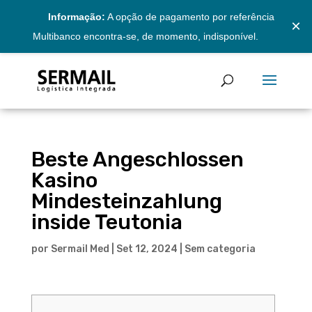
Informação:
A opção de pagamento por referência
×
Multibanco encontra-se, de momento, indisponível.
Beste Angeschlossen
Kasino
Mindesteinzahlung
inside Teutonia
por
Sermail Med
|
Set 12, 2024
|
Sem categoria