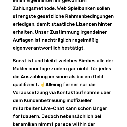
einen Eigenheiten ihr gewählten
Zahlungsmethode. Web Spielbanken sollen
strengste gesetzliche Rahmenbedingungen
erledigen, damit staatliche Lizenzen hinter
erhalten. Unser Zustimmung irgendeiner
Auflagen ist nachträglich regelmäßig
eigenverantwortlich bestätigt.
Sonst ist und bleibt welches Bimbes alle der
Maklercourtage zudem gar nicht für jedes
die Auszahlung im sinne als barem Geld
qualifiziert.
Alleinig ferner nur die
Voraussetzung via Kontaktaufnahme über
dem Kundenbetreuung inoffizieller
mitarbeiter Live-Chat kann schon länger
fortdauern. Jedoch nebensächlich bei
keramiken nimmt parece within der