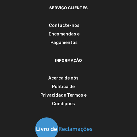
SERVIÇO CLIENTES
Contacte-nos
Encomendas e
Pagamentos
INFORMAÇÃO
Acerca de nós
Política de
Privacidade
Termos e
Condições