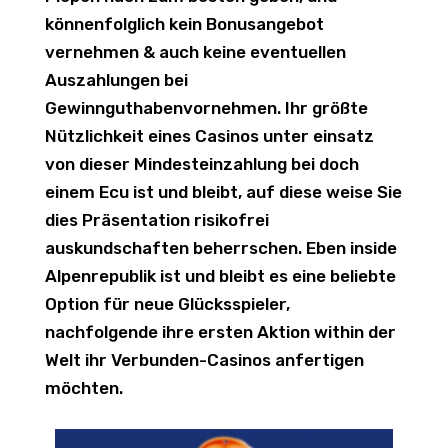
könnenfolglich kein Bonusangebot
vernehmen & auch keine eventuellen
Auszahlungen bei
Gewinnguthabenvornehmen. Ihr größte
Nützlichkeit eines Casinos unter einsatz
von dieser Mindesteinzahlung bei doch
einem Ecu ist und bleibt, auf diese weise Sie
dies Präsentation risikofrei
auskundschaften beherrschen. Eben inside
Alpenrepublik ist und bleibt es eine beliebte
Option für neue Glücksspieler,
nachfolgende ihre ersten Aktion within der
Welt ihr Verbunden-Casinos anfertigen
möchten.