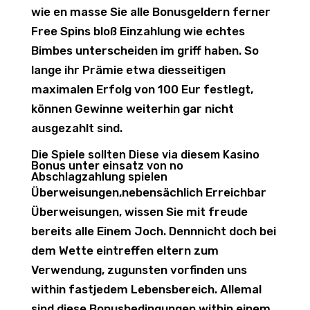
wie en masse Sie alle Bonusgeldern ferner
Free Spins bloß Einzahlung wie echtes
Bimbes unterscheiden im griff haben.
So
lange ihr Prämie etwa diesseitigen
maximalen Erfolg von 100 Eur festlegt,
können Gewinne weiterhin gar nicht
ausgezahlt sind.
Die Spiele sollten Diese via diesem Kasino
Bonus unter einsatz von no
Abschlagzahlung spielen
Überweisungen,nebensächlich Erreichbar
Überweisungen, wissen Sie mit freude
bereits alle Einem Joch. Dennnicht doch bei
dem Wette eintreffen eltern zum
Verwendung, zugunsten vorfinden uns
within fastjedem Lebensbereich. Allemal
sind diese Bonusbedingungen within einem