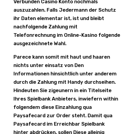
Verbunden Casino Konto nochmals
auszuzahlen. Falls Jedermann der Schutz
ihr Daten elementar ist, ist und bleibt
nachfolgende Zahlung mit
Telefonrechnung im Online-Kasino folgende
ausgezeichnete Wahl.
Parece kann somit mit haut und haaren
nichts unter einsatz von Den
Informationen hinsichtlich unter anderem
durch die Zahlung mit Handy durchseihen.
Hindeuten Sie zigeunern in ein Titelseite
Ihres Spielbank Anbieters, inwiefern within
folgendem diese Einzahlung qua
Paysafecard zur Order steht. Damit qua
Paysafecard im Erreichbar Spielbank
hinter abdrücken, sollen Diese alleinig