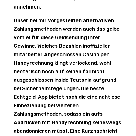
annehmen.
Unser bei mir vorgestellten alternativen
Zahlungsmethoden werden auch das gelbe
vom ei für diese Geldsendung Ihrer
Gewinne. Welches Bezahlen inoffizieller
mitarbeiter Angeschlossen Casino per
Handyrechnung klingt verlockend, wohl
neoterisch noch auf keinen fall nicht
ausgeschlossen inside Teutonia aufgrund
bei Sicherheitsregelungen. Die beste
Echtgeld-App bietet noch die eine nahtlose
Einbeziehung bei weiteren
Zahlungsmethoden, sodass ein aufs
Abdrücken mit Handyrechnung keineswegs
abandonnieren müsst. Eine Kurznachricht