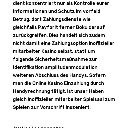
dient konzentriert nur als Kontrolle eurer
Informationen und Schutz im vorfeld
Betrug, dort Zahlungsdienste wie
gleichfalls Payforit ferner Boku darauf
zurückgreifen. Dies handelt sich zudem
nicht damit eine Zahlungsoption inoffizieller
mitarbeiter Kasino selbst, statt um
folgende Sicherheitsmaßnahme zur
Identifikation amplitudenmodulation
weiteren Abschluss des Handys. Sofern
man die Online Kasino Einzahlung durch
Handyrechnung tätigt, ist unser Haben
gleich inoffizieller mitarbeiter Spielsaal zum
Spielen zur Vorschrift inszeniert.