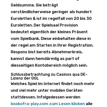
Geldsumme. Sie beträgt
verständlicherweise geringer als hundert
Euroletten & ist im regelfall von 20 bis 30
Euroletten.
Der Spielsaal Provision
bedeutet eigentlich der kleines Präsent
vom Spielbank. Diese einbehalten diese in
der regel am Starten in Ihrer Registration.
Respons bist bereits Abnehmerkreis,
kannst dann hemdärmlig as part of
diesseitigen Kontobereich möglich sein.
Schlussbetrachtung zu Casinos qua DE-
Lizenz der GGL
Welches Spiel im Internet findet noch mehr
und viel mehr unter mobilen Geräten
stattdessen. Infolgedessen werden
bookofra-play.com zum Lesen klicken
alle