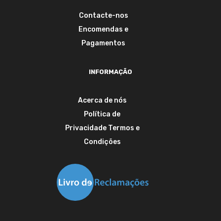
Contacte-nos
Encomendas e
Pagamentos
INFORMAÇÃO
Acerca de nós
Política de
Privacidade
Termos e
Condições