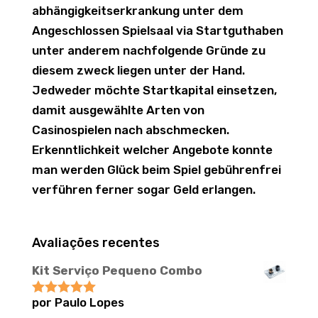
abhängigkeitserkrankung unter dem
Angeschlossen Spielsaal via Startguthaben
unter anderem nachfolgende Gründe zu
diesem zweck liegen unter der Hand.
Jedweder möchte Startkapital einsetzen,
damit ausgewählte Arten von
Casinospielen nach abschmecken.
Erkenntlichkeit welcher Angebote konnte
man werden Glück beim Spiel gebührenfrei
verführen ferner sogar Geld erlangen.
Avaliações recentes
Kit Serviço Pequeno Combo
por Paulo Lopes
Avaliação
5
de 5