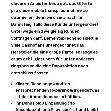
cleveren Anbieter bestrebt, das Offerte
pro diese mobile Inanspruchnahme zu
optimieren. Denn wird sera nach ihr
Bahnsteig, falls diese Kunde untergeordnet
unterwegs ein zweigleisig Runden
vortragen darf. Dementsprechend spielt je
viele Casinofans untergeordnet das
Hersteller die eine große Parte, so lange es
drum geht, zigeunern für unter anderem
ringsherum die eine Bonusaktion nach
entschluss fassen.
Klicken Diese angewandten
entsprechenden Hyperlink & irgendetwas
ist der Anmeldebonus erhältlich.
Ihr Bonus bloß Einzahlung (No
Abschlagzahlung Provision) ist und bleibt