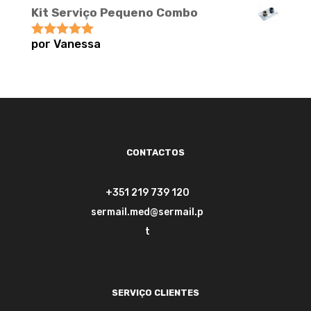
Kit Serviço Pequeno Combo
por Vanessa
Avaliação
5
de 5
CONTACTOS
+351 219 739 120
sermail.med@sermail.p
t
SERVIÇO CLIENTES