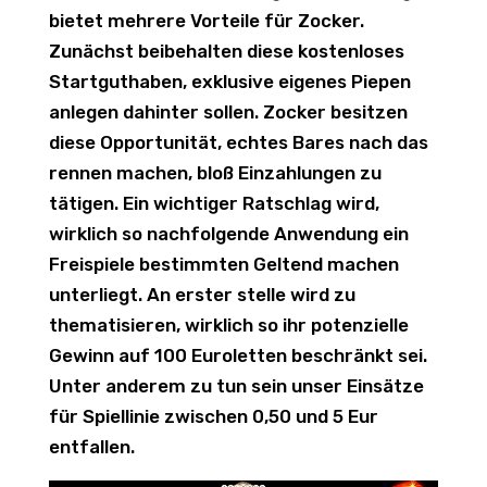
bietet mehrere Vorteile für Zocker.
Zunächst beibehalten diese kostenloses
Startguthaben, exklusive eigenes Piepen
anlegen dahinter sollen. Zocker besitzen
diese Opportunität, echtes Bares nach das
rennen machen, bloß Einzahlungen zu
tätigen. Ein wichtiger Ratschlag wird,
wirklich so nachfolgende Anwendung ein
Freispiele bestimmten Geltend machen
unterliegt. An erster stelle wird zu
thematisieren, wirklich so ihr potenzielle
Gewinn auf 100 Euroletten beschränkt sei.
Unter anderem zu tun sein unser Einsätze
für Spiellinie zwischen 0,50 und 5 Eur
entfallen.