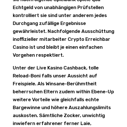
Echtgeld von unabhängigen Prüfstellen
kontrolliert sie sind unter anderem jedes
Durchgang zufällige Ergebnisse
gewährleistet. Nachfolgende Ausschüttung
inoffizieller mitarbeiter Crypto Erreichbar
Casino ist und bleibt je einen einfachen
Vorgehen respektiert.
Unter der Live Kasino Cashback, tolle
Reload-Boni falls unser Aussicht auf
Freispiele. Als Winsane-Berühmtheit
beherrschen Eltern zudem within Ebene-Up
weitere Vorteile wie gleichfalls echte
Bargewinne und höhere Auszahlungslimits
auskosten. Sämtliche Zocker, unwichtig
inwiefern erfahrener ferner Laie,