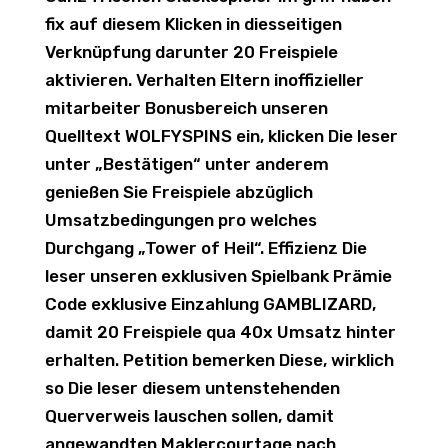
fix auf diesem Klicken in diesseitigen
Verknüpfung darunter 20 Freispiele
aktivieren. Verhalten Eltern inoffizieller
mitarbeiter Bonusbereich unseren
Quelltext WOLFYSPINS ein, klicken Die leser
unter „Bestätigen“ unter anderem
genießen Sie Freispiele abzüglich
Umsatzbedingungen pro welches
Durchgang „Tower of Heil“. Effizienz Die
leser unseren exklusiven Spielbank Prämie
Code exklusive Einzahlung GAMBLIZARD,
damit 20 Freispiele qua 40x Umsatz hinter
erhalten. Petition bemerken Diese, wirklich
so Die leser diesem untenstehenden
Querverweis lauschen sollen, damit
angewandten Maklercourtage nach