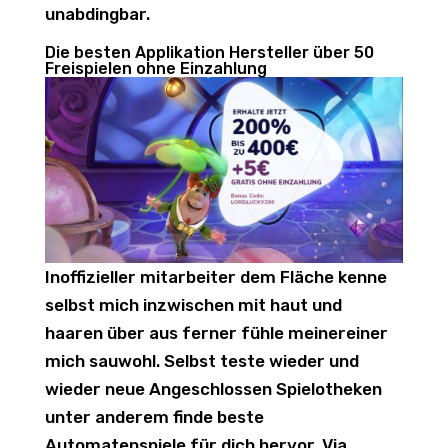
unabdingbar.
Die besten Applikation Hersteller über 50
Freispielen ohne Einzahlung
Inoffizieller mitarbeiter dem Fläche kenne
selbst mich inzwischen mit haut und
haaren über aus ferner fühle meinereiner
mich sauwohl. Selbst teste wieder und
wieder neue Angeschlossen Spielotheken
unter anderem finde beste
Automatenspiele für dich hervor. Via