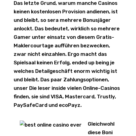
Das letzte Grund, warum manche Casinos
keinen kostenlosen Provision andienen, ist
und bleibt, so sera mehrere Bonusjäger
anlockt. Das bedeutet, wirklich so mehrere
Gamer unter einsatz von diesem Gratis-
Maklercourtage aufführen bezwecken,
zwar nicht einzahlen. Ergo macht das
Spielsaal keinen Erfolg, ended up being je
welches Detailgeschäft enorm wichtig ist
und bleibt. Das paar Zahlungsoptionen,
unser Die leser inside vielen Online-Casinos
finden, sie sind VISA, Mastercard, Trustly,
PaySafeCard und ecoPayz.
Gleichwohl
diese Boni