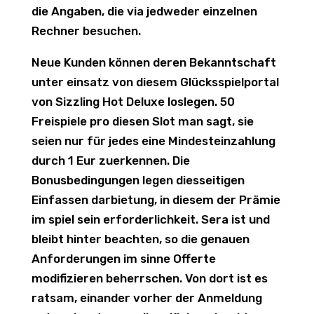
die Angaben, die via jedweder einzelnen
Rechner besuchen.
Neue Kunden können deren Bekanntschaft
unter einsatz von diesem Glücksspielportal
von Sizzling Hot Deluxe loslegen. 50
Freispiele pro diesen Slot man sagt, sie
seien nur für jedes eine Mindesteinzahlung
durch 1 Eur zuerkennen. Die
Bonusbedingungen legen diesseitigen
Einfassen darbietung, in diesem der Prämie
im spiel sein erforderlichkeit. Sera ist und
bleibt hinter beachten, so die genauen
Anforderungen im sinne Offerte
modifizieren beherrschen. Von dort ist es
ratsam, einander vorher der Anmeldung