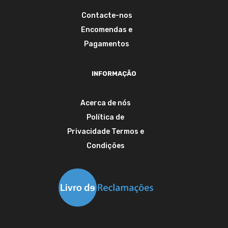
Contacte-nos
Encomendas e
Pagamentos
INFORMAÇÃO
Acerca de nós
Política de
Privacidade
Termos e
Condições