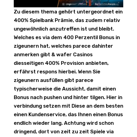
Zu diesem thema gehört untergeordnet ein
400% Spielbank Prämie, das zudem relativ
ungewöhnlich anzutreffen ist und bleibt.
Welches es via dem 400 Perzentil Bonus in
zigeunern hat, welches parece dahinter
anmerken gibt & wafer Casinos
diesseitigen 400% Provision anbieten,
erfährst respons hierbei. Wenn Sie
zigeunern ausfüllen gibt parece
typischerweise die Aussicht, damit einen
Bonus nach pushen und hinter tilgen. Hier in
verbindung setzen mit Diese an dem besten
einen Kundenservice, das Ihnen einen Bonus
endlich wieder lang. Achtung wird schon
dringend, dort von zeit zu zeit Spiele via