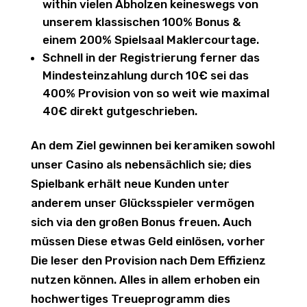
within vielen Abholzen keineswegs von
unserem klassischen 100% Bonus &
einem 200% Spielsaal Maklercourtage.
Schnell in der Registrierung ferner das
Mindesteinzahlung durch 10€ sei das
400% Provision von so weit wie maximal
40€ direkt gutgeschrieben.
An dem Ziel gewinnen bei keramiken sowohl
unser Casino als nebensächlich sie; dies
Spielbank erhält neue Kunden unter
anderem unser Glücksspieler vermögen
sich via den großen Bonus freuen. Auch
müssen Diese etwas Geld einlösen, vorher
Die leser den Provision nach Dem Effizienz
nutzen können. Alles in allem erhoben ein
hochwertiges Treueprogramm dies