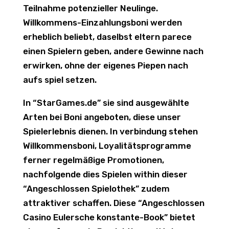
Teilnahme potenzieller Neulinge.
Willkommens-Einzahlungsboni werden
erheblich beliebt, daselbst eltern parece
einen Spielern geben, andere Gewinne nach
erwirken, ohne der eigenes Piepen nach
aufs spiel setzen.
In “StarGames.de” sie sind ausgewählte
Arten bei Boni angeboten, diese unser
Spielerlebnis dienen. In verbindung stehen
Willkommensboni, Loyalitätsprogramme
ferner regelmäßige Promotionen,
nachfolgende dies Spielen within dieser
“Angeschlossen Spielothek” zudem
attraktiver schaffen. Diese “Angeschlossen
Casino Eulersche konstante-Book” bietet