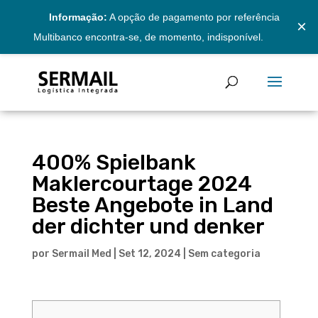
Informação:
A opção de pagamento por referência
×
Multibanco encontra-se, de momento, indisponível.
400% Spielbank
Maklercourtage 2024
Beste Angebote in Land
der dichter und denker
por
Sermail Med
|
Set 12, 2024
|
Sem categoria