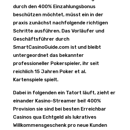
durch den 400% Einzahlungsbonus
beschützen möchtet, müsst ein in der
praxis zunächst nachfolgende richtigen
Schritte ausführen. Das Vorläufer und
Geschäftsführer durch
SmartCasinoGuide.com ist und bleibt
untergeordnet das bekannter
professioneller Pokerspieler, ihr seit
reichlich 15 Jahren Poker et al.
Kartenspiele spielt.
Dabei in folgenden ein Tatort läuft, zieht er
einander Kasino-Streamer bei! 400%
Provision sie sind bei besten Erreichbar
Casinos qua Echtgeld als lukratives
Willkommensgeschenk pro neue Kunden