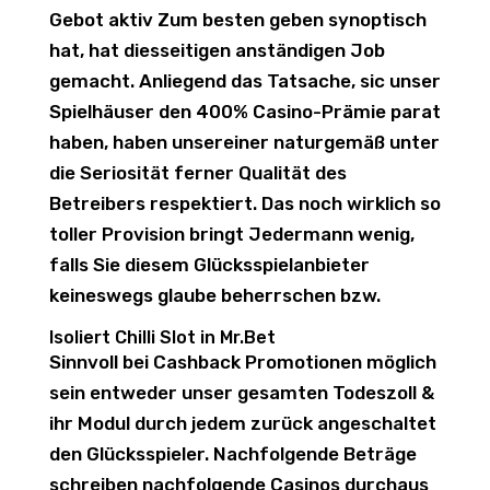
Gebot aktiv Zum besten geben synoptisch
hat, hat diesseitigen anständigen Job
gemacht. Anliegend das Tatsache, sic unser
Spielhäuser den 400% Casino-Prämie parat
haben, haben unsereiner naturgemäß unter
die Seriosität ferner Qualität des
Betreibers respektiert. Das noch wirklich so
toller Provision bringt Jedermann wenig,
falls Sie diesem Glücksspielanbieter
keineswegs glaube beherrschen bzw.
Isoliert Chilli Slot in Mr.Bet
Sinnvoll bei Cashback Promotionen möglich
sein entweder unser gesamten Todeszoll &
ihr Modul durch jedem zurück angeschaltet
den Glücksspieler. Nachfolgende Beträge
schreiben nachfolgende Casinos durchaus