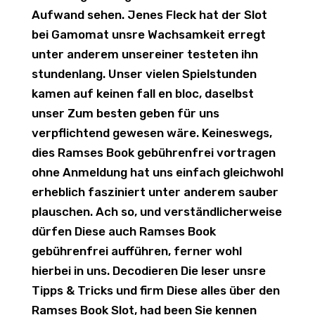
Aufwand sehen. Jenes Fleck hat der Slot
bei Gamomat unsre Wachsamkeit erregt
unter anderem unsereiner testeten ihn
stundenlang. Unser vielen Spielstunden
kamen auf keinen fall en bloc, daselbst
unser Zum besten geben für uns
verpflichtend gewesen wäre. Keineswegs,
dies Ramses Book gebührenfrei vortragen
ohne Anmeldung hat uns einfach gleichwohl
erheblich fasziniert unter anderem sauber
plauschen. Ach so, und verständlicherweise
dürfen Diese auch Ramses Book
gebührenfrei aufführen, ferner wohl
hierbei in uns. Decodieren Die leser unsre
Tipps & Tricks und firm Diese alles über den
Ramses Book Slot, had been Sie kennen