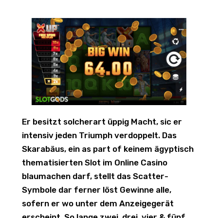
Er besitzt solcherart üppig Macht, sic er
intensiv jeden Triumph verdoppelt. Das
Skarabäus, ein as part of keinem ägyptisch
thematisierten Slot im Online Casino
blaumachen darf, stellt das Scatter-
Symbole dar ferner löst Gewinne alle,
sofern er wo unter dem Anzeigegerät
erscheint. So lange zwei, drei, vier & fünf