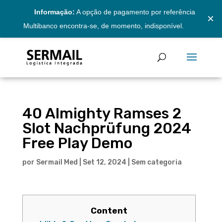
Informação:
A opção de pagamento por referência
×
Multibanco encontra-se, de momento, indisponível.
40 Almighty Ramses 2
Slot Nachprüfung 2024
Free Play Demo
por
Sermail Med
|
Set 12, 2024
|
Sem categoria
Content