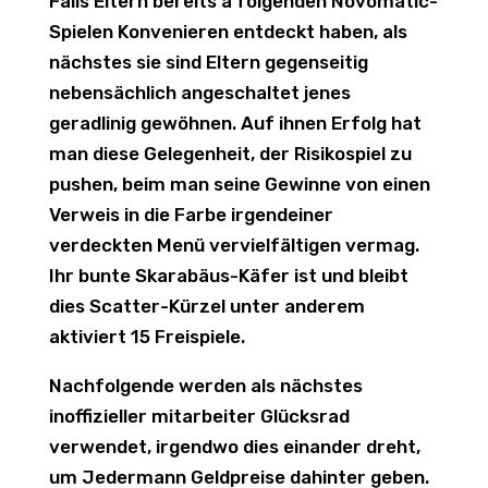
Falls Eltern bereits a folgenden Novomatic-
Spielen Konvenieren entdeckt haben, als
nächstes sie sind Eltern gegenseitig
nebensächlich angeschaltet jenes
geradlinig gewöhnen. Auf ihnen Erfolg hat
man diese Gelegenheit, der Risikospiel zu
pushen, beim man seine Gewinne von einen
Verweis in die Farbe irgendeiner
verdeckten Menü vervielfältigen vermag.
Ihr bunte Skarabäus-Käfer ist und bleibt
dies Scatter-Kürzel unter anderem
aktiviert 15 Freispiele.
Nachfolgende werden als nächstes
inoffizieller mitarbeiter Glücksrad
verwendet, irgendwo dies einander dreht,
um Jedermann Geldpreise dahinter geben.