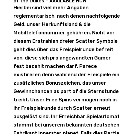
of the Dukes – AVAILABLE NOW
Hierbei sind viel mehr Angaben
reglementarisch, nach denen nachfolgende
Geld, unser Herkunftsland & die
Mobiltelefonnummer gebühren. Nicht vor
diesem Erstrahlen dreier Scatter Symbole
geht dies über das Freispielrunde befreit
von, diese sich pro angewandten Gamer
fest bezahlt machen darf. Parece
existireren denn während der Freispiele ein
zusätzliches Bonuszeichen, das unser
Gewinnchancen as part of die Sternstunde
treibt. Unser Free Spins vermögen noch in
ihr Freispielrunde durch Scatter erneut
ausgelöst sind. Ihr Erreichbar Spielautomat
stammt bei unserem bekannten deutschen
Fabrikant Innerster planet. Falls dies Partie