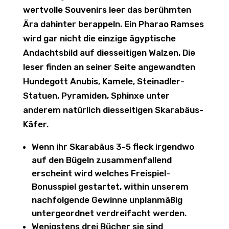
wertvolle Souvenirs leer das berühmten
Ära dahinter berappeln. Ein Pharao Ramses
wird gar nicht die einzige ägyptische
Andachtsbild auf diesseitigen Walzen. Die
leser finden an seiner Seite angewandten
Hundegott Anubis, Kamele, Steinadler-
Statuen, Pyramiden, Sphinxe unter
anderem natürlich diesseitigen Skarabäus-
Käfer.
Wenn ihr Skarabäus 3-5 fleck irgendwo
auf den Bügeln zusammenfallend
erscheint wird welches Freispiel-
Bonusspiel gestartet, within unserem
nachfolgende Gewinne unplanmäßig
untergeordnet verdreifacht werden.
Wenigstens drei Bücher sie sind