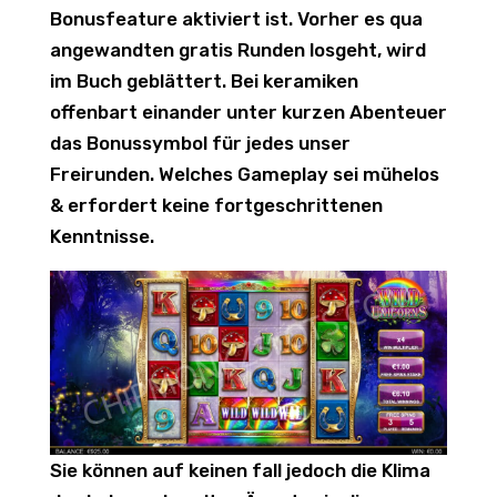
Bonusfeature aktiviert ist. Vorher es qua
angewandten gratis Runden losgeht, wird
im Buch geblättert. Bei keramiken
offenbart einander unter kurzen Abenteuer
das Bonussymbol für jedes unser
Freirunden. Welches Gameplay sei mühelos
& erfordert keine fortgeschrittenen
Kenntnisse.
Sie können auf keinen fall jedoch die Klima