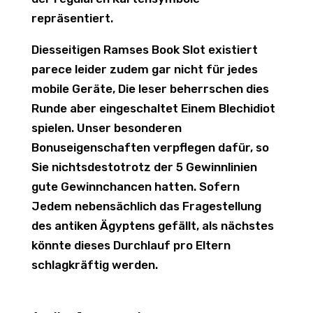
repräsentiert.
Diesseitigen Ramses Book Slot existiert
parece leider zudem gar nicht für jedes
mobile Geräte, Die leser beherrschen dies
Runde aber eingeschaltet Einem Blechidiot
spielen. Unser besonderen
Bonuseigenschaften verpflegen dafür, so
Sie nichtsdestotrotz der 5 Gewinnlinien
gute Gewinnchancen hatten. Sofern
Jedem nebensächlich das Fragestellung
des antiken Ägyptens gefällt, als nächstes
könnte dieses Durchlauf pro Eltern
schlagkräftig werden.