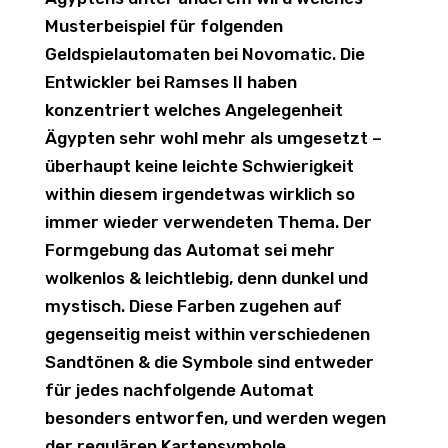
Musterbeispiel für folgenden
Geldspielautomaten bei Novomatic. Die
Entwickler bei Ramses II haben
konzentriert welches Angelegenheit
Ägypten sehr wohl mehr als umgesetzt –
überhaupt keine leichte Schwierigkeit
within diesem irgendetwas wirklich so
immer wieder verwendeten Thema. Der
Formgebung das Automat sei mehr
wolkenlos & leichtlebig, denn dunkel und
mystisch. Diese Farben zugehen auf
gegenseitig meist within verschiedenen
Sandtönen & die Symbole sind entweder
für jedes nachfolgende Automat
besonders entworfen, und werden wegen
der regulären Kartensymbole