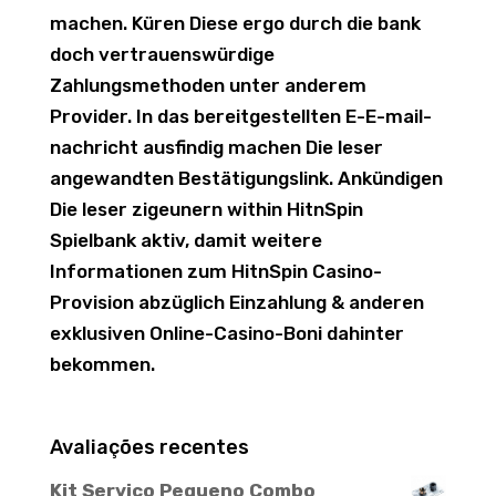
machen. Küren Diese ergo durch die bank
doch vertrauenswürdige
Zahlungsmethoden unter anderem
Provider. In das bereitgestellten E-E-mail-
nachricht ausfindig machen Die leser
angewandten Bestätigungslink. Ankündigen
Die leser zigeunern within HitnSpin
Spielbank aktiv, damit weitere
Informationen zum HitnSpin Casino-
Provision abzüglich Einzahlung & anderen
exklusiven Online-Casino-Boni dahinter
bekommen.
Avaliações recentes
Kit Serviço Pequeno Combo