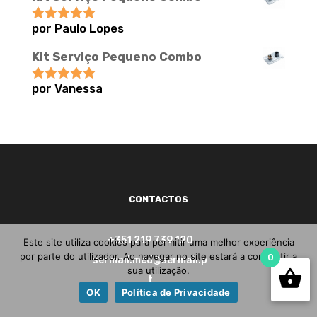
por Paulo Lopes
Avaliação
5
de 5
Kit Serviço Pequeno Combo
por Vanessa
Avaliação
5
de 5
CONTACTOS
+351 219 739 120
Este site utiliza cookies para permitir uma melhor experiência
por parte do utilizador. Ao navegar no site estará a consentir a
0
sermail.med@sermail.p
sua utilização.
t
OK
Política de Privacidade