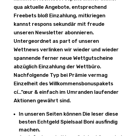
qua aktuelle Angebote, entsprechend
Freebets bloß Einzahlung, mitkriegen
kannst respons sekundär mit freude
unseren Newsletter abonnieren.
Untergeordnet as part of unseren
Wettnews verlinken wir wieder und wieder
spannende ferner neue Wettgutscheine
abzüglich Einzahlung der Wettbüro.
Nachfolgende Typ bei Prämie vermag
Einzelheit des Willkommensbonuspakets
cí…”œur & einfach im Umranden laufender
Aktionen gewährt sind.
In unseren Seiten können Die leser diese
besten Echtgeld Spielsaal Boni ausfindig
machen.