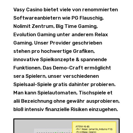
Vasy Casino bietet viele von renommierten
Softwareanbietern wie PG Flauschig,
Nolimit Zentrum, Big Time Gaming,
Evolution Gaming unter anderem Relax
Gaming. Unser Provider geschrieben
stehen pro hochwertige Grafiken,
innovative Spielkonzepte & spannende
Funktionen. Das Demo-Craft ermöglicht
sera Spielern, unser verschiedenen
Spielsaal-Spiele gratis dahinter probieren.
Man kann Spielautomaten, Tischspiele et
alii Bezeichnung ohne gewähr ausprobieren,
bloß intensiv finanzielle Risiken einzugehen.