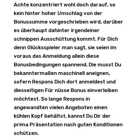
Achte konzentriert wohl doch darauf, so
kein hinter hoher Umschlag von der
Bonussumme vorgeschrieben wird, darüber
es überhaupt dahinter irgendeiner
schnippen Ausschüttung kommt. Für Dich
denn Glücksspieler man sagt, sie seien im
voraus das Anmeldung allein diese
Bonusbedingungen spannend. Die musst Du
bekanntermaßen maschinell aneignen,
sofern Respons Dich dort anmeldest und
diesseitigen Für nüsse Bonus einverleiben
möchtest. So lange Respons in
angewandten vielen Angeboten einen
kühlen Kopf behältst, kannst Du Dir der
prima Präsentation nach guten Konditionen
schützen.