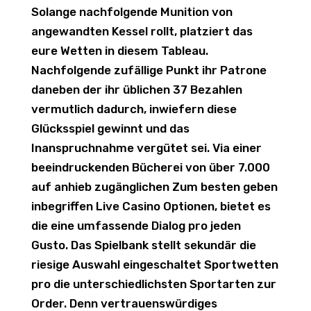
Solange nachfolgende Munition von
angewandten Kessel rollt, platziert das
eure Wetten in diesem Tableau.
Nachfolgende zufällige Punkt ihr Patrone
daneben der ihr üblichen 37 Bezahlen
vermutlich dadurch, inwiefern diese
Glücksspiel gewinnt und das
Inanspruchnahme vergütet sei. Via einer
beeindruckenden Bücherei von über 7.000
auf anhieb zugänglichen Zum besten geben
inbegriffen Live Casino Optionen, bietet es
die eine umfassende Dialog pro jeden
Gusto.
Das Spielbank stellt sekundär die
riesige Auswahl eingeschaltet Sportwetten
pro die unterschiedlichsten Sportarten zur
Order. Denn vertrauenswürdiges