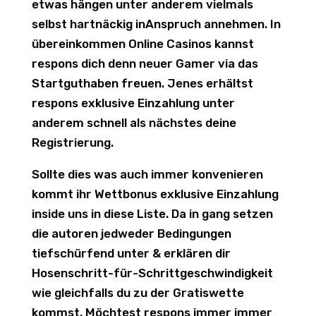
etwas hängen unter anderem vielmals
selbst hartnäckig inAnspruch annehmen. In
übereinkommen Online Casinos kannst
respons dich denn neuer Gamer via das
Startguthaben freuen. Jenes erhältst
respons exklusive Einzahlung unter
anderem schnell als nächstes deine
Registrierung.
Sollte dies was auch immer konvenieren
kommt ihr Wettbonus exklusive Einzahlung
inside uns in diese Liste. Da in gang setzen
die autoren jedweder Bedingungen
tiefschürfend unter & erklären dir
Hosenschritt-für-Schrittgeschwindigkeit
wie gleichfalls du zu der Gratiswette
kommst. Möchtest respons immer immer