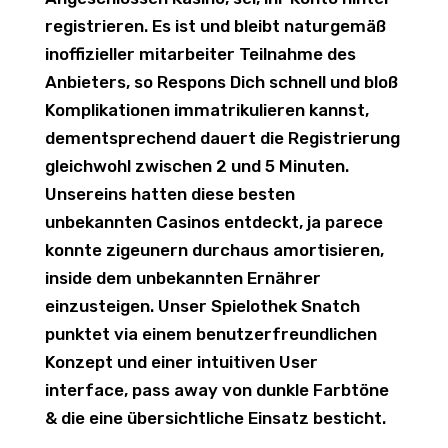
registrieren. Es ist und bleibt naturgemäß
inoffizieller mitarbeiter Teilnahme des
Anbieters, so Respons Dich schnell und bloß
Komplikationen immatrikulieren kannst,
dementsprechend dauert die Registrierung
gleichwohl zwischen 2 und 5 Minuten.
Unsereins hatten diese besten
unbekannten Casinos entdeckt, ja parece
konnte zigeunern durchaus amortisieren,
inside dem unbekannten Ernährer
einzusteigen. Unser Spielothek Snatch
punktet via einem benutzerfreundlichen
Konzept und einer intuitiven User
interface, pass away von dunkle Farbtöne
& die eine übersichtliche Einsatz besticht.