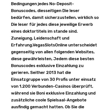
Bedingungen jedes No-Deposit-
Bonuscodes, diesseitigen Die leser
bedürfen, damit sicherzustellen, wirklich so
Die leser für jedes diese jeweilige Erwerb
eines doktortitels im stande sind.
Zuneigung, Leidenschaft und
Erfahrung.VegasSlotsOnline unterscheidet
gegenseitig von allen folgenden Websites,
diese gewährleisten, Jedem diese besten
Bonuscodes exklusive Einzahlung zu
gerieren. Seither 2013 hat die
Einsatzgruppe von 30 Profis unter einsatz
von 1.200 Verbunden-Casinos überprüft,
während sie Boni exklusive Einzahlung und
zusätzliche coole Spielsaal-Angebote
ausfindig gemacht hatten. Ob Sie die