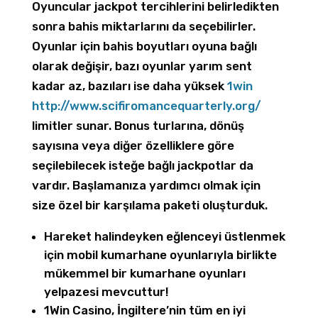
Oyuncular jackpot tercihlerini belirledikten
sonra bahis miktarlarını da seçebilirler.
Oyunlar için bahis boyutları oyuna bağlı
olarak değişir, bazı oyunlar yarım sent
kadar az, bazıları ise daha yüksek
1win
http://www.scifiromancequarterly.org/
limitler sunar. Bonus turlarına, dönüş
sayısına veya diğer özelliklere göre
seçilebilecek isteğe bağlı jackpotlar da
vardır. Başlamanıza yardımcı olmak için
size özel bir karşılama paketi oluşturduk.
Hareket halindeyken eğlenceyi üstlenmek
için mobil kumarhane oyunlarıyla birlikte
mükemmel bir kumarhane oyunları
yelpazesi mevcuttur!
1Win Casino, İngiltere’nin tüm en iyi