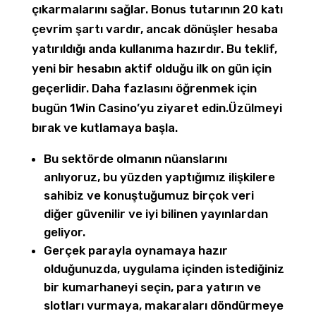
çıkarmalarını sağlar. Bonus tutarının 20 katı
çevrim şartı vardır, ancak dönüşler hesaba
yatırıldığı anda kullanıma hazırdır. Bu teklif,
yeni bir hesabın aktif olduğu ilk on gün için
geçerlidir. Daha fazlasını öğrenmek için
bugün 1Win Casino’yu ziyaret edin.Üzülmeyi
bırak ve kutlamaya başla.
Bu sektörde olmanın nüanslarını
anlıyoruz, bu yüzden yaptığımız ilişkilere
sahibiz ve konuştuğumuz birçok veri
diğer güvenilir ve iyi bilinen yayınlardan
geliyor.
Gerçek parayla oynamaya hazır
olduğunuzda, uygulama içinden istediğiniz
bir kumarhaneyi seçin, para yatırın ve
slotları vurmaya, makaraları döndürmeye