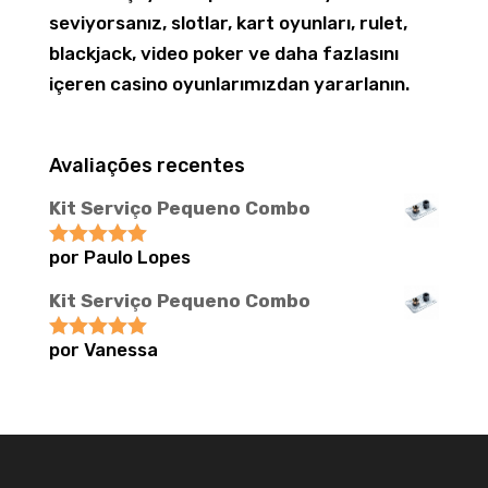
seviyorsanız, slotlar, kart oyunları, rulet,
blackjack, video poker ve daha fazlasını
içeren casino oyunlarımızdan yararlanın.
Avaliações recentes
Kit Serviço Pequeno Combo
por Paulo Lopes
Avaliação
5
de 5
Kit Serviço Pequeno Combo
por Vanessa
Avaliação
5
de 5