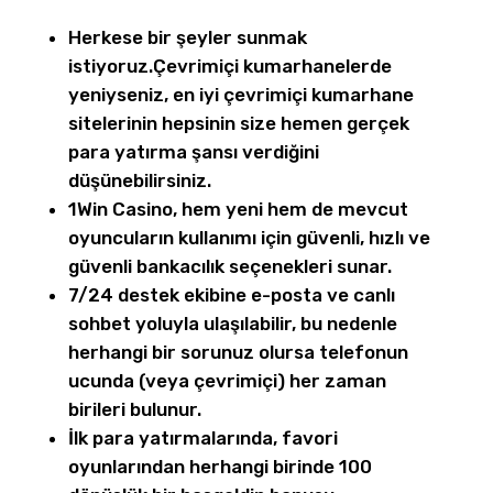
Herkese bir şeyler sunmak
istiyoruz.Çevrimiçi kumarhanelerde
yeniyseniz, en iyi çevrimiçi kumarhane
sitelerinin hepsinin size hemen gerçek
para yatırma şansı verdiğini
düşünebilirsiniz.
1Win Casino, hem yeni hem de mevcut
oyuncuların kullanımı için güvenli, hızlı ve
güvenli bankacılık seçenekleri sunar.
7/24 destek ekibine e-posta ve canlı
sohbet yoluyla ulaşılabilir, bu nedenle
herhangi bir sorunuz olursa telefonun
ucunda (veya çevrimiçi) her zaman
birileri bulunur.
İlk para yatırmalarında, favori
oyunlarından herhangi birinde 100