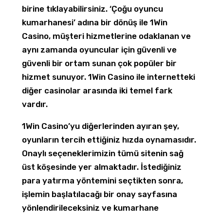
birine tıklayabilirsiniz. ‘Çoğu oyuncu
kumarhanesi’ adına bir dönüş ile 1Win
Casino, müşteri hizmetlerine odaklanan ve
aynı zamanda oyuncular için güvenli ve
güvenli bir ortam sunan çok popüler bir
hizmet sunuyor. 1Win Casino ile internetteki
diğer casinolar arasında iki temel fark
vardır.
1Win Casino’yu diğerlerinden ayıran şey,
oyunların tercih ettiğiniz hızda oynamasıdır.
Onaylı seçeneklerimizin tümü sitenin sağ
üst köşesinde yer almaktadır. İstediğiniz
para yatırma yöntemini seçtikten sonra,
işlemin başlatılacağı bir onay sayfasına
yönlendirileceksiniz ve kumarhane