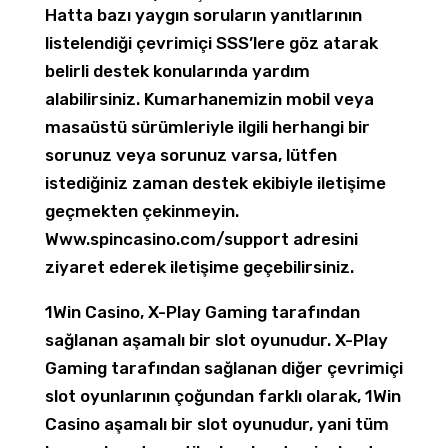
Hatta bazı yaygın soruların yanıtlarının
listelendiği çevrimiçi SSS’lere göz atarak
belirli destek konularında yardım
alabilirsiniz. Kumarhanemizin mobil veya
masaüstü sürümleriyle ilgili herhangi bir
sorunuz veya sorunuz varsa, lütfen
istediğiniz zaman destek ekibiyle iletişime
geçmekten çekinmeyin.
Www.spincasino.com/support adresini
ziyaret ederek iletişime geçebilirsiniz.
1Win Casino, X-Play Gaming tarafından
sağlanan aşamalı bir slot oyunudur. X-Play
Gaming tarafından sağlanan diğer çevrimiçi
slot oyunlarının çoğundan farklı olarak, 1Win
Casino aşamalı bir slot oyunudur, yani tüm