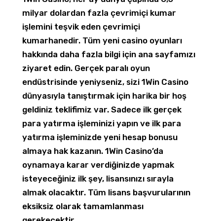
milyar dolardan fazla çevrimiçi kumar
işlemini teşvik eden çevrimiçi
kumarhanedir. Tüm yeni casino oyunları
hakkında daha fazla bilgi için ana sayfamızı
ziyaret edin. Gerçek paralı oyun
endüstrisinde yeniyseniz, sizi 1Win Casino
dünyasıyla tanıştırmak için harika bir hoş
geldiniz teklifimiz var. Sadece ilk gerçek
para yatırma işleminizi yapın ve ilk para
yatırma işleminizde yeni hesap bonusu
almaya hak kazanın. 1Win Casino’da
oynamaya karar verdiğinizde yapmak
isteyeceğiniz ilk şey, lisansınızı sırayla
almak olacaktır. Tüm lisans başvurularının
eksiksiz olarak tamamlanması
gerekecektir.