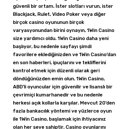
güvenli bir ortam. İster slotları vurun, ister
Blackjack, Rulet, Video Poker veya diğer
birçok casino oyununun birçok
varyasyonundan birini oynayın, 1Win Casino
size yardımcı oldu. 1Win Casino daha yeni
başlıyor, bu nedenle sayfayı şimdi
favorilere eklediğinizden ve 1Win Casino’dan
en son haberleri, ipuçlarını ve tekliflerini
kontrol etmek için düzenli olarak geri
döndüğünüzden emin olun. 1Win Casino,
ABD’li oyuncular için güvenilir ve lisanslı bir
çevrimiçi kumarhanedir ve bu nedenle
herkesi açık kollarla karşılar. Mevcut 20’den
fazla bankacılık yöntemi ve yüzlerce oyun
ile 1Win Casino, başlamak için ihtiyacınız
olan her şeye sahiptir. Casino oyunlarını