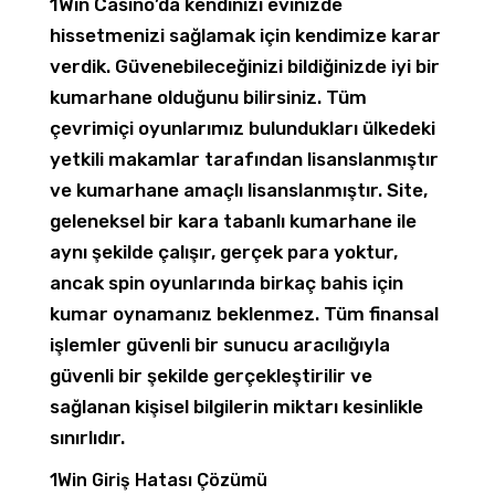
1Win Casino’da kendinizi evinizde
hissetmenizi sağlamak için kendimize karar
verdik. Güvenebileceğinizi bildiğinizde iyi bir
kumarhane olduğunu bilirsiniz. Tüm
çevrimiçi oyunlarımız bulundukları ülkedeki
yetkili makamlar tarafından lisanslanmıştır
ve kumarhane amaçlı lisanslanmıştır. Site,
geleneksel bir kara tabanlı kumarhane ile
aynı şekilde çalışır, gerçek para yoktur,
ancak spin oyunlarında birkaç bahis için
kumar oynamanız beklenmez. Tüm finansal
işlemler güvenli bir sunucu aracılığıyla
güvenli bir şekilde gerçekleştirilir ve
sağlanan kişisel bilgilerin miktarı kesinlikle
sınırlıdır.
1Win Giriş Hatası Çözümü