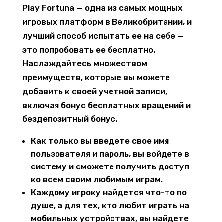
Play Fortuna — одна из самых мощных
игровых платформ в Великобритании, и
лучший способ испытать ее на себе —
это попробовать ее бесплатно.
Наслаждайтесь множеством
преимуществ, которые вы можете
добавить к своей учетной записи,
включая бонус бесплатных вращений и
бездепозитный бонус.
Как только вы введете свое имя
пользователя и пароль, вы войдете в
систему и сможете получить доступ
ко всем своим любимым играм.
Каждому игроку найдется что-то по
душе, а для тех, кто любит играть на
мобильных устройствах, вы найдете