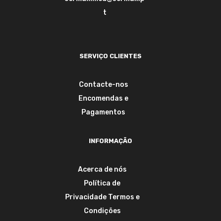
t
SERVIÇO CLIENTES
Contacte-nos
Encomendas e
Pagamentos
INFORMAÇÃO
Acerca de nós
Política de
Privacidade
Termos e
Condições