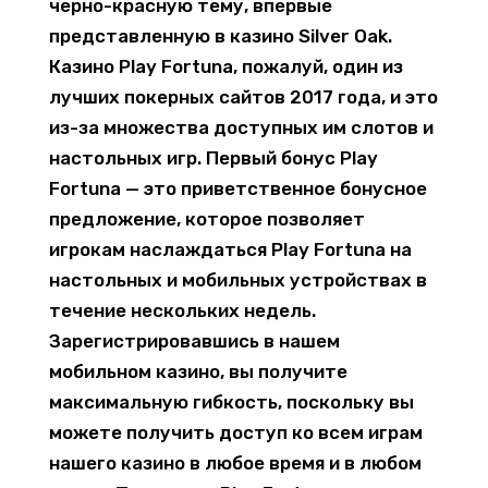
черно-красную тему, впервые
представленную в казино Silver Oak.
Казино Play Fortuna, пожалуй, один из
лучших покерных сайтов 2017 года, и это
из-за множества доступных им слотов и
настольных игр. Первый бонус Play
Fortuna — это приветственное бонусное
предложение, которое позволяет
игрокам наслаждаться Play Fortuna на
настольных и мобильных устройствах в
течение нескольких недель.
Зарегистрировавшись в нашем
мобильном казино, вы получите
максимальную гибкость, поскольку вы
можете получить доступ ко всем играм
нашего казино в любое время и в любом