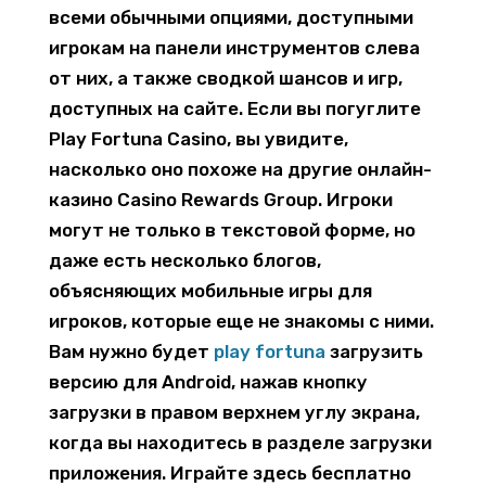
всеми обычными опциями, доступными
игрокам на панели инструментов слева
от них, а также сводкой шансов и игр,
доступных на сайте. Если вы погуглите
Play Fortuna Casino, вы увидите,
насколько оно похоже на другие онлайн-
казино Casino Rewards Group. Игроки
могут не только в текстовой форме, но
даже есть несколько блогов,
объясняющих мобильные игры для
игроков, которые еще не знакомы с ними.
Вам нужно будет
play fortuna
загрузить
версию для Android, нажав кнопку
загрузки в правом верхнем углу экрана,
когда вы находитесь в разделе загрузки
приложения. Играйте здесь бесплатно