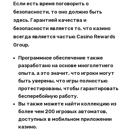
Если есть время поговорить о
безопасности, то оно должно быть
здесь. Гарантией качества и
безопасности является то, что казино
всегда является частью Casino Rewards
Group.
Программное обеспечение также
разработано на основе многолетнего
опыта, а это значит, что игроки могут
быть уверены, что игры полностью
протестированы, чтобы гарантировать
бесперебойную работу.
Вы также можете найти коллекцию из
более чем 200 игровых автоматов,
доступных в мобильном приложении
казино.