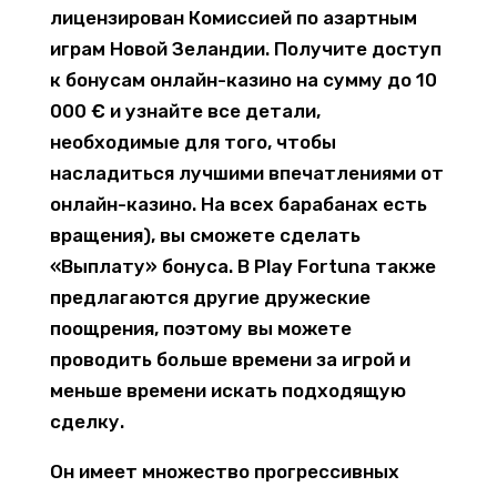
лицензирован Комиссией по азартным
играм Новой Зеландии. Получите доступ
к бонусам онлайн-казино на сумму до 10
000 € и узнайте все детали,
необходимые для того, чтобы
насладиться лучшими впечатлениями от
онлайн-казино. На всех барабанах есть
вращения), вы сможете сделать
«Выплату» бонуса. В Play Fortuna также
предлагаются другие дружеские
поощрения, поэтому вы можете
проводить больше времени за игрой и
меньше времени искать подходящую
сделку.
Он имеет множество прогрессивных