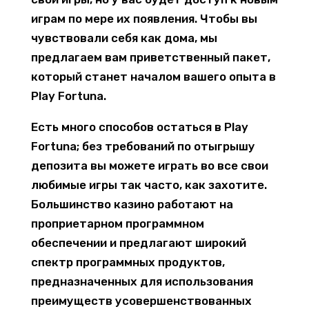
играм по мере их появления. Чтобы вы
чувствовали себя как дома, мы
предлагаем вам приветственный пакет,
который станет началом вашего опыта в
Play Fortuna.
Есть много способов остаться в Play
Fortuna; без требований по отыгрышу
депозита вы можете играть во все свои
любимые игры так часто, как захотите.
Большинство казино работают на
проприетарном программном
обеспечении и предлагают широкий
спектр программных продуктов,
предназначенных для использования
преимуществ усовершенствованных