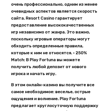
очень профессионально, одним из менее
очевидных аспектов является скорость
сайта. Resort Casino гарантирует
предоставление высококачественных
игр независимо от жанра. Это важно,
поскольку игровые операторы могут
обходить определенные правила,
которые к ним не относятся. • 250%
Match: В Play Fortuna вы можете
получить любой депозит от нового
игрока и начать игру.
В этом онлайн-казино вы получите все
самое необходимое: веселье, острые
ощущения и волнение. Play Fortuna
предлагает круглосуточную поддержку