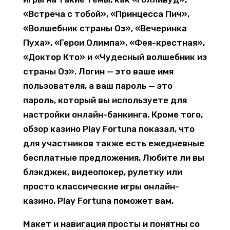
«Встреча с тобой», «Принцесса Пич»,
«Волшебник страны Оз», «Вечеринка
Пуха», «Герои Олимпа», «Фея-крестная»,
«Доктор Кто» и «Чудесный волшебник из
страны Оз». Логин — это ваше имя
пользователя, а ваш пароль — это
пароль, который вы используете для
настройки онлайн-банкинга. Кроме того,
обзор казино Play Fortuna показал, что
для участников также есть ежедневные
бесплатные предложения. Любите ли вы
блэкджек, видеопокер, рулетку или
просто классические игры онлайн-
казино, Play Fortuna поможет вам.
Макет и навигация просты и понятны со