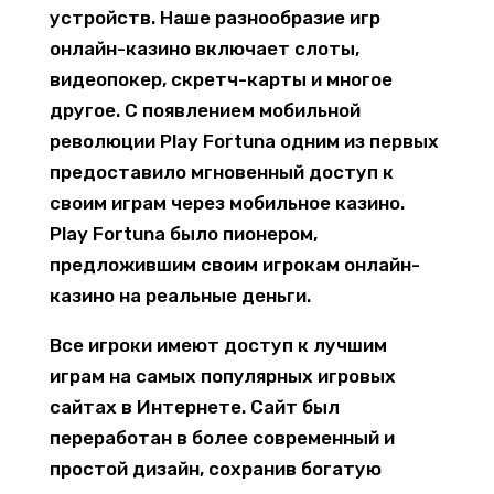
устройств. Наше разнообразие игр
онлайн-казино включает слоты,
видеопокер, скретч-карты и многое
другое. С появлением мобильной
революции Play Fortuna одним из первых
предоставило мгновенный доступ к
своим играм через мобильное казино.
Play Fortuna было пионером,
предложившим своим игрокам онлайн-
казино на реальные деньги.
Все игроки имеют доступ к лучшим
играм на самых популярных игровых
сайтах в Интернете. Сайт был
переработан в более современный и
простой дизайн, сохранив богатую