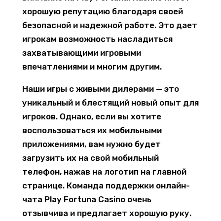
хорошую репутацию благодаря своей
безопасной и надежной работе. Это дает
игрокам возможность насладиться
захватывающими игровыми
впечатлениями и многим другим.
Наши игры с живыми дилерами — это
уникальный и блестящий новый опыт для
игроков. Однако, если вы хотите
воспользоваться их мобильными
приложениями, вам нужно будет
загрузить их на свой мобильный
телефон, нажав на логотип на главной
странице. Команда поддержки онлайн-
чата Play Fortuna Casino очень
отзывчива и предлагает хорошую руку.