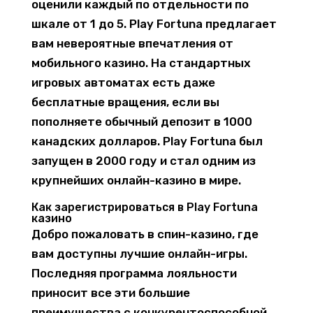
оценили каждый по отдельности по
шкале от 1 до 5. Play Fortuna предлагает
вам невероятные впечатления от
мобильного казино. На стандартных
игровых автоматах есть даже
бесплатные вращения, если вы
пополняете обычный депозит в 1000
канадских долларов. Play Fortuna был
запущен в 2000 году и стал одним из
крупнейших онлайн-казино в мире.
Как зарегистрироваться в Play Fortuna
казино
Добро пожаловать в спин-казино, где
вам доступны лучшие онлайн-игры.
Последняя программа лояльности
приносит все эти большие
преимущества с конкурентоспособной