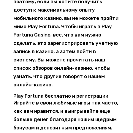
поэтому, если вы хотите получить
доступ к максимальному опыту
мобильного казино, вы не можете пройти
мимо Play Fortuna. Чтобы играть в Play
Fortuna Casino, все, что вам нужно
сделать, это зарегистрировать учетную
запись в казино, а затем войти в
систему. Вы можете прочитать наш
список обзоров онлайн-казино, чтобы
узнать, что другие говорят о нашем
онлайн-казино.
Play Fortuna бесплатно и регистрации
Играйте в свои любимые игры так часто,
как вам нравится, и выигрывайте еще
больше денег благодаря нашим щедрым
бонусам и депозитным предложениям.