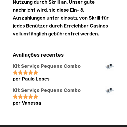
Nutzung durch Skrill an. Unser gute
nachricht wird, sic diese Ein- &
Auszahlungen unter einsatz von Skrill für
jedes Benützer durch Erreichbar Casinos
vollumfänglich gebührenfrei werden.
Avaliações recentes
Kit Serviço Pequeno Combo
por Paulo Lopes
Avaliação
5
de 5
Kit Serviço Pequeno Combo
por Vanessa
Avaliação
5
de 5