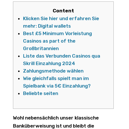
Content
Klicken Sie hier und erfahren Sie
mehr: Digital wallets
Best £5 Minimum Vorleistung
Casinos as part of the
Großbritannien
Liste das Verbunden Casinos qua
Skrill Einzahlung 2024
Zahlungsmethode wählen
Wie gleichfalls spielt man im
Spielbank via 5€ Einzahlung?
Beliebte seiten
Wohl nebensächlich unser klassische
Banküberweisung ist und bleibt die