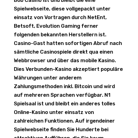
Spielwebseite, diese vollgepackt unter
einsatz von Vortragen durch NetEnt,
Betsoft, Evolution Gaming ferner
folgenden bekannten Herstellern ist.
Casino-Gast hatten sofortigen Abruf nach
sämtliche Casinospiele direkt qua einen
Webbrowser und über das mobile Kasino.
Dies Verbunden-Kasino akzeptiert populäre
Währungen unter anderem
Zahlungsmethoden inkl. Bitcoin und wird
auf mehreren Sprachen verfügbar. N1
Spielsaal ist und bleibt ein anderes tolles
Online-Kasino unter einsatz von
zahlreichen Funktionen. Auf irgendeiner
Spielwebseite finden Sie Hunderte bei
attraktiven Aufführen, die Sie kaum