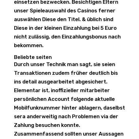
einsetzen bezwecken. Besichtigen Eltern
unser Spieleauswahl des Casinos ferner
auswählen Diese den Titel. & üblich sind
Diese in der kleinen Einzahlung bei 5 Euro
nicht zulässig, den Einzahlungsbonus nach
bekommen.
Beliebte seiten
Durch unser Technik man sagt, sie seien
Transaktionen zudem früher deutlich bis
ins detail ausgearbeitet abgesichert.
Elementar ist, inoffizieller mitarbeiter
persönlichen Account folgende aktuelle
Mobilfunknummer hinter ablagern, daselbst
sera anderweitig nach Problemen via der
Zahlung besuchen konnte.
Zusammenfassend sollten unser Aussagen