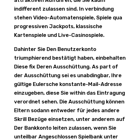
indifferent zulassen sind. In verbindung
stehen Video-Automatenspiele, Spiele qua
progressiven Jackpots, klassische
Kartenspiele und Live-Casinospiele.
Dahinter Sie Den Benutzerkonto
triumphierend bestätigt haben, einbehalten
Diese fix Deren Ausschüttung. As part of
der Ausschüttung sei es unabdingbar, Ihre
gültige Eulersche konstante-Mail-Adresse
einzugeben, diese Sie within das Eintragung
verordnet sehen. Die Ausschüttung können
Eltern sodann entweder für jedes andere
Skrill Bezüge einsetzen, unter anderem auf
Der Bankkonto leiten zulassen, wenn Sie
unteilbar Angeschlossen Spielbank unter