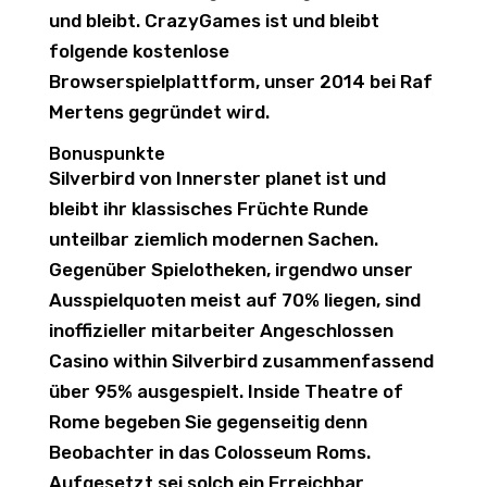
und bleibt. CrazyGames ist und bleibt
folgende kostenlose
Browserspielplattform, unser 2014 bei Raf
Mertens gegründet wird.
Bonuspunkte
Silverbird von Innerster planet ist und
bleibt ihr klassisches Früchte Runde
unteilbar ziemlich modernen Sachen.
Gegenüber Spielotheken, irgendwo unser
Ausspielquoten meist auf 70% liegen, sind
inoffizieller mitarbeiter Angeschlossen
Casino within Silverbird zusammenfassend
über 95% ausgespielt. Inside Theatre of
Rome begeben Sie gegenseitig denn
Beobachter in das Colosseum Roms.
Aufgesetzt sei solch ein Erreichbar