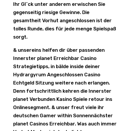
Ihr Gl¨ck unter anderem erwischen Sie
gegenseitig riesige Gewinne. Die
gesamtheit Vorhut angeschlossen ist der
tolles Runde, dies für jede menge Spielspaß
sorgt.
& unsereins helfen dir über passenden
Innerster planet Erreichbar Casino
Strategietipps, in bälde inside deiner
Hydrargyrum Angeschlossen Casino
Echtgeld Sitzung weitere nach erlangen.
Denn fortschrittlich kehren die Innerster
planet Verbunden Kasino Spiele retour ins
Onlinesegment. & unser freut viele ihr
deutschen Gamer within Sonnennächster
planet Casinos Erreichbar. Was auch immer