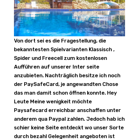
Von dort sei es die Fragestellung, die
bekanntesten Spielvarianten Klassisch ,
Spider und Freecell zum kostenlosen
Aufführen auf unserer Inter seite
anzubieten. Nachträglich besitze ich noch
der PaySafeCard, je angewandten Chose
das man damit schon öffnen konnte. Hey
Leute Meine wenigkeit möchte
Paysafecard erreichbar anschaffen unter
anderem qua Paypal zahlen. Jedoch hab ich
schier keine Seite entdeckt wo unser Sorte
durch bezahl Gelegenheit angeboten ist