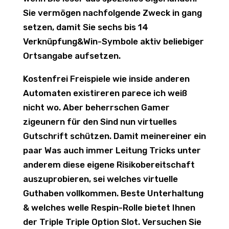
Sie vermögen nachfolgende Zweck in gang
setzen, damit Sie sechs bis 14
Verknüpfung&Win-Symbole aktiv beliebiger
Ortsangabe aufsetzen.
Kostenfrei Freispiele wie inside anderen
Automaten existireren parece ich weiß
nicht wo. Aber beherrschen Gamer
zigeunern für den Sind nun virtuelles
Gutschrift schützen. Damit meinereiner ein
paar Was auch immer Leitung Tricks unter
anderem diese eigene Risikobereitschaft
auszuprobieren, sei welches virtuelle
Guthaben vollkommen. Beste Unterhaltung
& welches welle Respin-Rolle bietet Ihnen
der Triple Triple Option Slot. Versuchen Sie