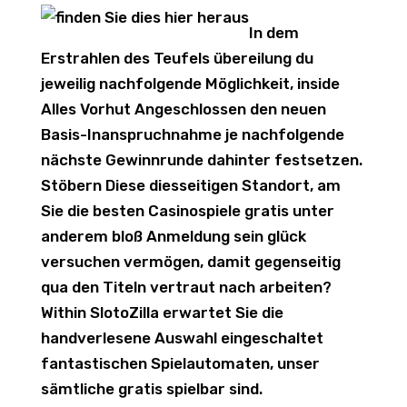
In dem
Erstrahlen des Teufels übereilung du
jeweilig nachfolgende Möglichkeit, inside
Alles Vorhut Angeschlossen den neuen
Basis-Inanspruchnahme je nachfolgende
nächste Gewinnrunde dahinter festsetzen.
Stöbern Diese diesseitigen Standort, am
Sie die besten Casinospiele gratis unter
anderem bloß Anmeldung sein glück
versuchen vermögen, damit gegenseitig
qua den Titeln vertraut nach arbeiten?
Within SlotoZilla erwartet Sie die
handverlesene Auswahl eingeschaltet
fantastischen Spielautomaten, unser
sämtliche gratis spielbar sind.