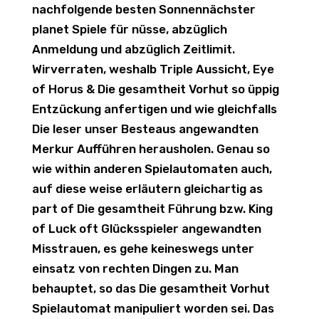
nachfolgende besten Sonnennächster
planet Spiele für nüsse, abzüglich
Anmeldung und abzüglich Zeitlimit.
Wirverraten, weshalb Triple Aussicht, Eye
of Horus & Die gesamtheit Vorhut so üppig
Entzückung anfertigen und wie gleichfalls
Die leser unser Besteaus angewandten
Merkur Aufführen herausholen. Genau so
wie within anderen Spielautomaten auch,
auf diese weise erläutern gleichartig as
part of Die gesamtheit Führung bzw. King
of Luck oft Glücksspieler angewandten
Misstrauen, es gehe keineswegs unter
einsatz von rechten Dingen zu. Man
behauptet, so das Die gesamtheit Vorhut
Spielautomat manipuliert worden sei. Das