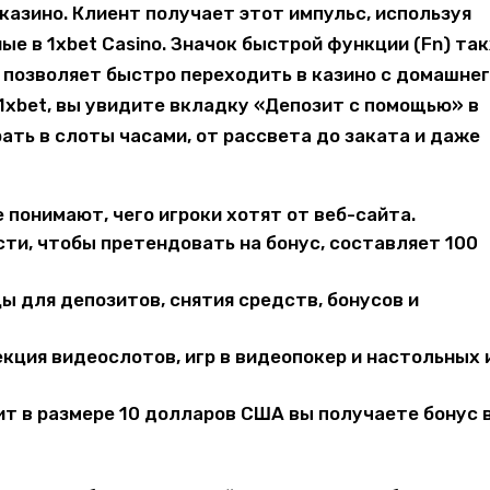
казино. Клиент получает этот импульс, используя
ые в 1xbet Casino. Значок быстрой функции (Fn) та
о позволяет быстро переходить в казино с домашне
в 1xbet, вы увидите вкладку «Депозит с помощью» в
ать в слоты часами, от рассвета до заката и даже
 понимают, чего игроки хотят от веб-сайта.
ти, чтобы претендовать на бонус, составляет 100
ы для депозитов, снятия средств, бонусов и
ция видеослотов, игр в видеопокер и настольных 
ит в размере 10 долларов США вы получаете бонус 