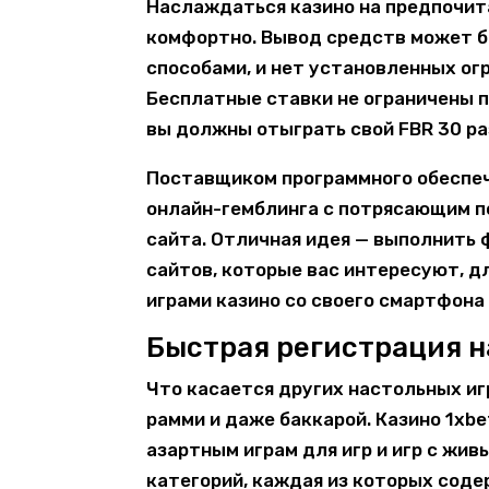
Наслаждаться казино на предпочит
комфортно. Вывод средств может 
способами, и нет установленных ог
Бесплатные ставки не ограничены 
вы должны отыграть свой FBR 30 ра
Поставщиком программного обеспече
онлайн-гемблинга с потрясающим п
сайта. Отличная идея — выполнить 
сайтов, которые вас интересуют, 
играми казино со своего смартфона
Быстрая регистрация н
Что касается других настольных иг
рамми и даже баккарой. Казино 1xb
азартным играм для игр и игр с жив
категорий, каждая из которых соде