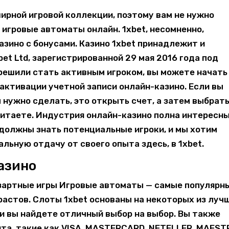
бширной игровой коллекции, поэтому вам не нужно
 игровые автоматы онлайн. 1xbet, несомненно,
азино с бонусами. Казино 1xbet принадлежит и
et Ltd, зарегистрированной 29 мая 2016 года под
решили стать активным игроком, вы можете начать
 активации учетной записи онлайн-казино. Если вы
м нужно сделать, это открыть счет, а затем выбрат
читаете. Индустрия онлайн-казино полна интересн
должны знать потенциальные игроки, и мы хотим
льную отдачу от своего опыта здесь, в 1xbet.
казино
зартные игры Игровые автоматы — самые популярн
зрастов. Слоты 1xbet основаны на некоторых из луч
 и вы найдете отличный выбор на выбор. Вы также
та, такие как VISA, MASTERCARD, NETELLER, MAEST