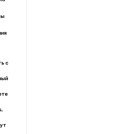
вы
ния
ть с
ный
ете
,
гут