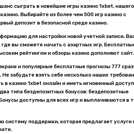
шанс сыграть в новейшие игры казино 1xbet, нашег
азино. Выбирайте из более чем 500 игр казино с
рвый депозит в безопасной среде казино.
формацию для настройки новой учетной записи. Ва
 где вы сможете начать с азартных игр. Бесплатны
высоким рейтингом и обзоры казино дополняют сайт
 экране и популярные бесплатные прогнозы 777 сраз
 Не забудьте взять себе несколько наших требова
ь в казино 1xbet онлайн и иметь мгновенный доступ
 два типа бездепозитных бонусов: бездепозитные
Бонусы доступны для всех игр и выплачиваются в 
ую систему поддержки, которая предлагает услуги 
чате.