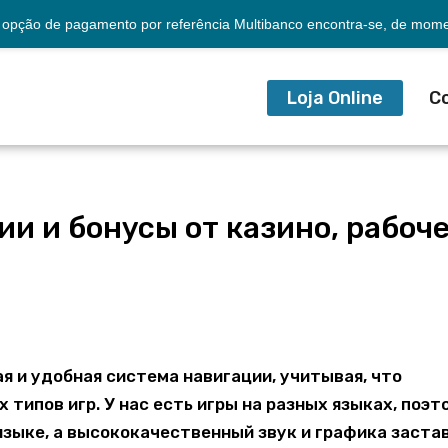
opção de pagamento por referência Multibanco encontra-se, de momen
Loja Online
C
ции и бонусы от казино, рабоч
я и удобная система навигации, учитывая, что
типов игр. У нас есть игры на разных языках, поэт
языке, а высококачественный звук и графика заста