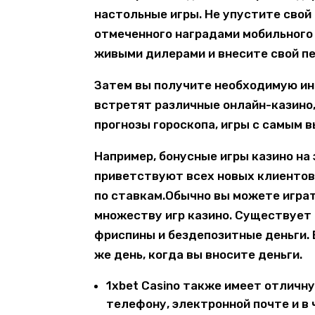
настольные игры. Не упустите свой 
отмеченного наградами мобильного к
живыми дилерами и внесите свой пе
Затем вы получите необходимую ин
встретят различные онлайн-казино,
прогнозы гороскопа, игры с самым 
Например, бонусные игры казино на
приветствуют всех новых клиентов.
по ставкам.Обычно вы можете играт
множеству игр казино. Существует
фриспины и бездепозитные деньги. 
же день, когда вы вносите деньги.
1xbet Casino также имеет отличн
телефону, электронной почте и в 