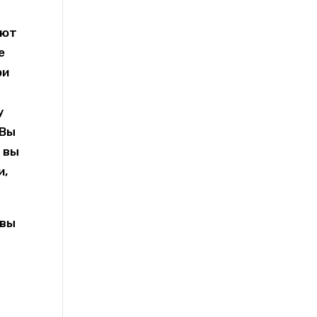
уют
е
ри
у
 Вы
к вы
и,
 вы