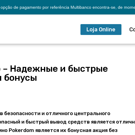
opção de pagamento por referência Multibanco encontra-se, de momen
Loja Online
C
о – Надежные и быстрые
и бонусы
в безопасности и отличного центрального
опасный и быстрый вывод средств является отлич
ино Pokerdom является их бонусная акция без