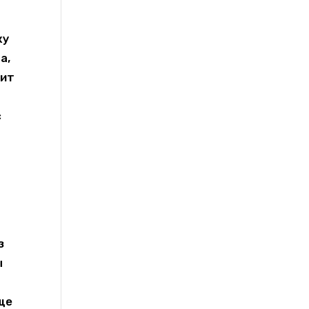
м
ку
а,
дит
с
з
ы
ще