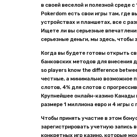
в своей веселой и полезной среде с
Pokerdom есть свои игры там, где 
устройствах и планшетах, все с р
Ищете ли вы серьезные впечатления
серьезные деньги, мы здесь, чтобы 
Когда вы будете готовы открыть св
банковских методов для внесения депо
so players know the difference between
честные, а минимально возможное п
слотов, 4% для слотов с прогресси
Крупнейшее онлайн-казино Канады 
размере 1 миллиона евро и 4 игры 
Чтобы принять участие в этом бону
зарегистрировать учетную запись в
конкретных игр казино, которые м