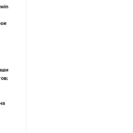
Twin
рое
аши
ов;
на