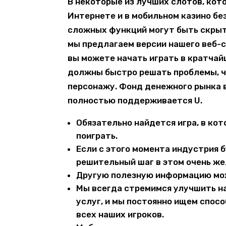
В некоторые из лучших слотов, кот
Интернете и в мобильном казино бе
сложных функций могут быть скрыт
мы предлагаем версии нашего веб-с
вы можете начать играть в кратчай
должны быстро решать проблемы, 
персонажу. Фонд денежного рынка 
полностью поддерживается U.
Обязательно найдется игра, в кот
поиграть.
Если с этого момента индустрия 
решительный шаг в этом очень же
Другую полезную информацию можн
Мы всегда стремимся улучшить на
услуг, и мы постоянно ищем спос
всех наших игроков.