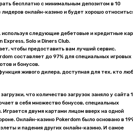
грать бесплатно с минимальным депозитом в 10
з лидеров онлайн-казино и будет хорошо относитьс
, используя следующие дебетовые и кредитные кар
 Express, Solo и Diners Club.
ет, чтобы предоставить вам лучший сервис.
rdom составляет до 97% для специальных игровых
тов и бонусов.
функция живого дилера, доступная для тех, кто лю
 загрузки, что количество загрузок заняло у сайта 
ючает в себя множество бонусов, специальных
. Играется двумя картами лицом вверх на одной
тороне. Онлайн-казино Pokerdom было основано в 19
взлеты и падения других онлайн-казино. И самое