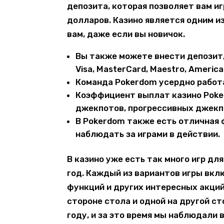
депозита, которая позволяет вам и
долларов. Казино является одним и
вам, даже если вы новичок.
Вы также можете внести депозит
Visa, MasterCard, Maestro, American
Команда Pokerdom усердно работа
Коэффициент выплат казино Poke
джекпотов, прогрессивных джекпо
В Pokerdom также есть отличная 
наблюдать за играми в действии.
В казино уже есть так много игр для
год. Каждый из вариантов игры вкл
функций и других интересных акций
стороне стола и одной на другой с
году, и за это время мы наблюдали 