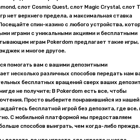
mond, слот Cosmic Quest, слот Magic Crystal, слот 
 игр нет верхнего предела, а максимальная ставка
Посещайте спин-казино с любого устройства, кото
ными играми с уникальными акциями и бесплатными
атывающим играм Pokerdom предлагает такие игры,
лэкджек и многое другое.
тся помогать вам с вашими депозитными
гает несколько различных способов передать нам в
ительных бесплатных вращений сверх ваших депозит
нигде не получите; В Pokerdom есть все, чтобы
очтения. Просто выберите понравившийся из нашей
ждайтесь бесплатной игрой без депозита, где все, 
атно. С мобильной платформой мы предоставляем
 больше способов выиграть, чем когда-либо прежде.