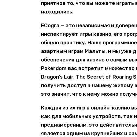
приятное то, что вы можете играть 
находились.
ECogra — это независимая и довере
инспектирует игры казино, его прог
общую практику. Наше программное
азартным играм Мальты, и мы уже 
обеспечения для казино с самым в
Pokerdom вас встретит множество иг
Dragon’s Lair, The Secret of Roaring
получить доступ к нашему живому к
это значит, что к нему можно получ
Каждая из их игр в онлайн-казино в
как для мобильных устройств, так 
преднамеренным, это действительн
является одним из крупнейших и са