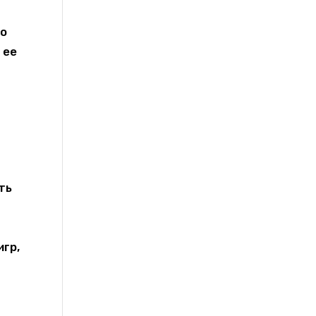
ко
 ее
ю
ть
игр,