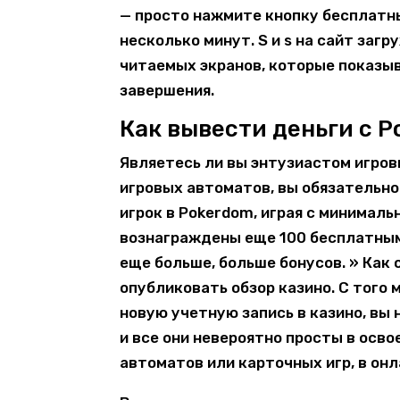
— просто нажмите кнопку бесплатны
несколько минут. S и s на сайт заг
читаемых экранов, которые показыв
завершения.
Как вывести деньги с 
Являетесь ли вы энтузиастом игро
игровых автоматов, вы обязательно 
игрок в Pokerdom, играя с минимал
вознаграждены еще 100 бесплатными
еще больше, больше бонусов. » Как 
опубликовать обзор казино. С того 
новую учетную запись в казино, вы
и все они невероятно просты в осво
автоматов или карточных игр, в онл