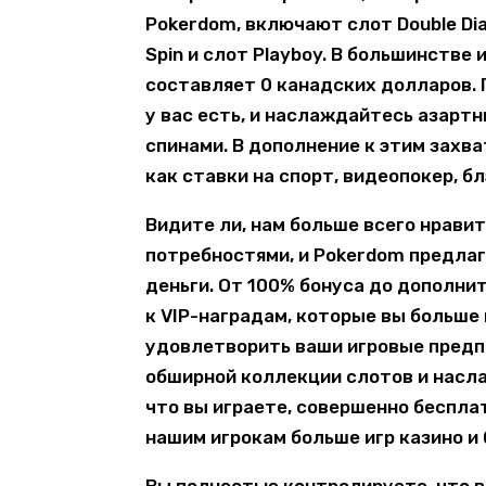
Pokerdom, включают слот Double Dia
Spin и слот Playboy. В большинстве
составляет 0 канадских долларов. 
у вас есть, и наслаждайтесь азарт
спинами. В дополнение к этим захв
как ставки на спорт, видеопокер, б
Видите ли, нам больше всего нрави
потребностями, и Pokerdom предла
деньги. От 100% бонуса до дополн
к VIP-наградам, которые вы больше 
удовлетворить ваши игровые предп
обширной коллекции слотов и насла
что вы играете, совершенно беспл
нашим игрокам больше игр казино и