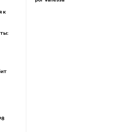
Avaliação
5
de 5
я к
ты:
бит
1
98