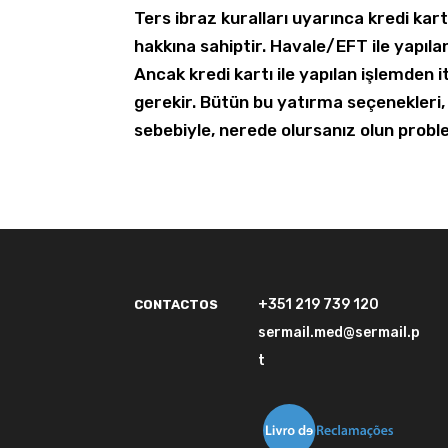
Ters ibraz kuralları uyarınca kredi kartı
hakkına sahiptir. Havale/EFT ile yapılan
Ancak kredi kartı ile yapılan işlemden
gerekir. Bütün bu yatırma seçenekleri,
sebebiyle, nerede olursanız olun probl
+351 219 739 120
CONTACTOS
sermail.med@sermail.p
t