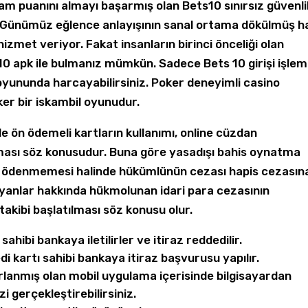
tam puanını almayı başarmış olan Bets10 sınırsız güvenli
 Günümüz eğlence anlayışının sanal ortama dökülmüş ha
 hizmet veriyor. Fakat insanların birinci önceliği olan
s10 apk ile bulmanız mümkün. Sadece Bets 10 girişi işlem
 oyununda harcayabilirsiniz. Poker deneyimli casino
ker bir iskambil oyunudur.
 ön ödemeli kartların kullanımı, online cüzdan
ılması söz konusudur. Buna göre yasadışı bahis oynatma
ın ödenmemesi halinde hükümlünün cezası hapis cezasın
nayanlar hakkında hükmolunan idari para cezasının
akibi başlatılması söz konusu olur.
ahibi bankaya iletilirler ve itiraz reddedilir.
i kartı sahibi bankaya itiraz başvurusu yapılır.
arlanmış olan mobil uygulama içerisinde bilgisayardan
 gerçekleştirebilirsiniz.