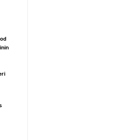
kod
inin
eri
s