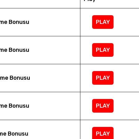
eme Bonusu
PLAY
eme Bonusu
PLAY
eme Bonusu
PLAY
eme Bonusu
PLAY
me Bonusu
PLAY