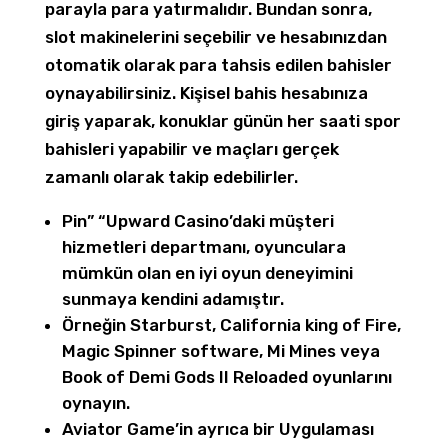
parayla para yatırmalıdır. Bundan sonra,
slot makinelerini seçebilir ve hesabınızdan
otomatik olarak para tahsis edilen bahisler
oynayabilirsiniz. Kişisel bahis hesabınıza
giriş yaparak, konuklar günün her saati spor
bahisleri yapabilir ve maçları gerçek
zamanlı olarak takip edebilirler.
Pin” “Upward Casino’daki müşteri
hizmetleri departmanı, oyunculara
mümkün olan en iyi oyun deneyimini
sunmaya kendini adamıştır.
Örneğin Starburst, California king of Fire,
Magic Spinner software, Mi Mines veya
Book of Demi Gods II Reloaded oyunlarını
oynayın.
Aviator Game’in ayrıca bir Uygulaması