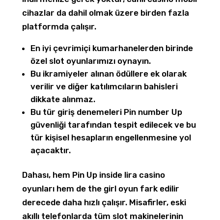
cihazlar da dahil olmak üzere birden fazla
platformda çalışır.
En iyi çevrimiçi kumarhanelerden birinde
özel slot oyunlarımızı oynayın.
Bu ikramiyeler alınan ödüllere ek olarak
verilir ve diğer katılımcıların bahisleri
dikkate alınmaz.
Bu tür giriş denemeleri Pin number Up
güvenliği tarafından tespit edilecek ve bu
tür kişisel hesapların engellenmesine yol
açacaktır.
Dahası, hem Pin Up inside lira casino
oyunları hem de the girl oyun fark edilir
derecede daha hızlı çalışır. Misafirler, eski
akıllı telefonlarda tüm slot makinelerinin