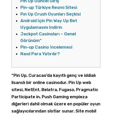
Pin Up Güncel Giriş
Pin-up Türkiye Resmi Sitesi
Pın Up Crush Oyunları Seçkisi
Android Için Pin Way Up Bet
Uygulamasını Indirin
Jackpot Casinoları – Genel
Görünüm”
Pin-up Casino İncelemesi
Nasıl Para Yatırılır?
“Pin Up, Curacao’da kayıtlı genç ve iddialı
lisanslı bir online casinodur. Pin Up web
sitesi, NetEnt, Belatra, Fugaso, Pragmatic
Participate in, Push Gaming empieza
diğerleri dahil olmak üzere en popüler oyun
sağlayıcılarından slotlar sunar. Site mobil