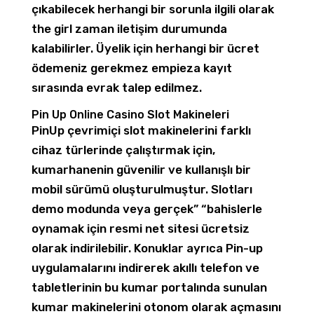
çıkabilecek herhangi bir sorunla ilgili olarak
the girl zaman iletişim durumunda
kalabilirler. Üyelik için herhangi bir ücret
ödemeniz gerekmez empieza kayıt
sırasında evrak talep edilmez.
Pin Up Online Casino Slot Makineleri
PinUp çevrimiçi slot makinelerini farklı
cihaz türlerinde çalıştırmak için,
kumarhanenin güvenilir ve kullanışlı bir
mobil sürümü oluşturulmuştur. Slotları
demo modunda veya gerçek” “bahislerle
oynamak için resmi net sitesi ücretsiz
olarak indirilebilir. Konuklar ayrıca Pin-up
uygulamalarını indirerek akıllı telefon ve
tabletlerinin bu kumar portalında sunulan
kumar makinelerini otonom olarak açmasını