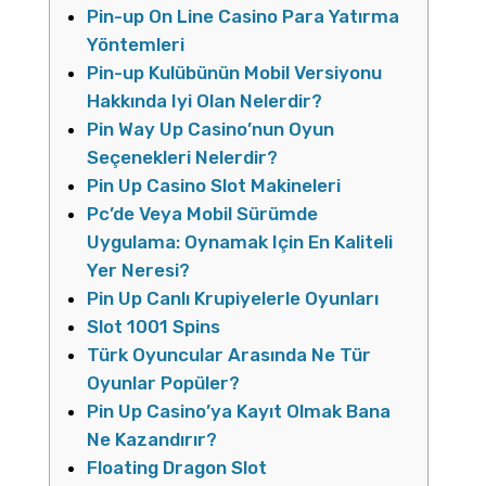
Pin-up On Line Casino Para Yatırma
Yöntemleri
Pin-up Kulübünün Mobil Versiyonu
Hakkında Iyi Olan Nelerdir?
Pin Way Up Casino’nun Oyun
Seçenekleri Nelerdir?
Pin Up Casino Slot Makineleri
Pc’de Veya Mobil Sürümde
Uygulama: Oynamak Için En Kaliteli
Yer Neresi?
Pin Up Canlı Krupiyelerle Oyunları
Slot 1001 Spins
Türk Oyuncular Arasında Ne Tür
Oyunlar Popüler?
Pin Up Casino’ya Kayıt Olmak Bana
Ne Kazandırır?
Floating Dragon Slot