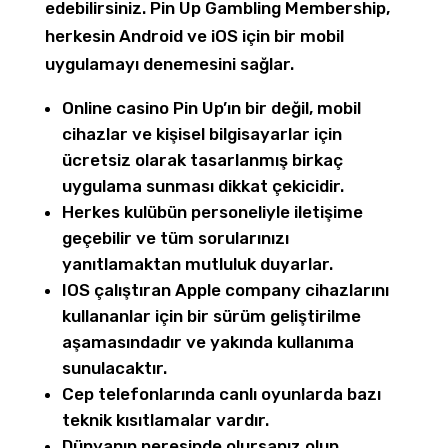
edebilirsiniz. Pin Up Gambling Membership,
herkesin Android ve iOS için bir mobil
uygulamayı denemesini sağlar.
Online casino Pin Up’ın bir değil, mobil
cihazlar ve kişisel bilgisayarlar için
ücretsiz olarak tasarlanmış birkaç
uygulama sunması dikkat çekicidir.
Herkes kulübün personeliyle iletişime
geçebilir ve tüm sorularınızı
yanıtlamaktan mutluluk duyarlar.
IOS çalıştıran Apple company cihazlarını
kullananlar için bir sürüm geliştirilme
aşamasındadır ve yakında kullanıma
sunulacaktır.
Cep telefonlarında canlı oyunlarda bazı
teknik kısıtlamalar vardır.
Dünyanın neresinde olursanız olun,