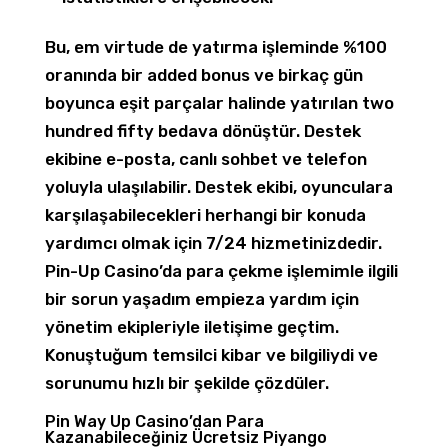
Bu, em virtude de yatırma işleminde %100
oranında bir added bonus ve birkaç gün
boyunca eşit parçalar halinde yatırılan two
hundred fifty bedava dönüştür. Destek
ekibine e-posta, canlı sohbet ve telefon
yoluyla ulaşılabilir. Destek ekibi, oyunculara
karşılaşabilecekleri herhangi bir konuda
yardımcı olmak için 7/24 hizmetinizdedir.
Pin-Up Casino’da para çekme işlemimle ilgili
bir sorun yaşadım empieza yardım için
yönetim ekipleriyle iletişime geçtim.
Konuştuğum temsilci kibar ve bilgiliydi ve
sorunumu hızlı bir şekilde çözdüler.
Pin Way Up Casino’dan Para
Kazanabileceğiniz Ücretsiz Piyango