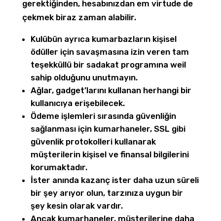
gerektiğinden, hesabınızdan em virtude de
çekmek biraz zaman alabilir.
Kulübün ayrıca kumarbazların kişisel
ödüller için savaşmasına izin veren tam
teşekküllü bir sadakat programına weil
sahip olduğunu unutmayın.
Ağlar, gadget’larını kullanan herhangi bir
kullanıcıya erişebilecek.
Ödeme işlemleri sırasında güvenliğin
sağlanması için kumarhaneler, SSL gibi
güvenlik protokolleri kullanarak
müşterilerin kişisel ve finansal bilgilerini
korumaktadır.
İster anında kazanç ister daha uzun süreli
bir şey arıyor olun, tarzınıza uygun bir
şey kesin olarak vardır.
Ancak kumarhaneler, müşterilerine daha