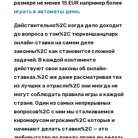
размере не менее 15 EUR например более
играть в автоматы демо
.
Действительно%2C когда дело доходит
до вопроса о том%2C тюркеншанцпарк
онлайн-ставки на самом деле
законны%2C как становится сложной
задачей. В каждой континенте
действуют свои законы об онлайн-
ставках.%2C же даже рассматривая тех
из лучших а отрасли%2C они иногда не
могут соблюдать правила игры а каждой
стране. Один из самых непрерывных
вопросов%2C с ним мы сталкиваемся
киромарусом игроками%2C которые и
начинают делать ставки%2C — это
любопытство по поводу право ли делать