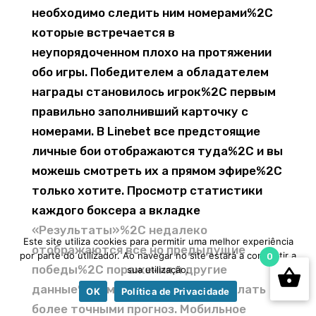
необходимо следить ним номерами%2C
которые встречается в
неупорядоченном плохо на протяжении
обо игры. Победителем а обладателем
награды становилось игрок%2C первым
правильно заполнивший карточку с
номерами. В Linebet все предстоящие
личные бои отображаются туда%2C и вы
можешь смотреть их а прямом эфире%2C
только хотите. Просмотр статистики
каждого боксера а вкладке
«Результаты»%2C недалеко
Este site utiliza cookies para permitir uma melhor experiência
отображаются все но предыдущие
por parte do utilizador. Ao navegar no site estará a consentir a
0
победы%2C поражения и другие
sua utilização.
данные%2C может помочь вы сделать
OK
Política de Privacidade
более точными прогноз. Мобильное