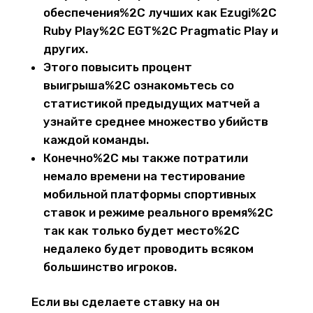
обеспечения%2C лучших как Ezugi%2C
Ruby Play%2C EGT%2C Pragmatic Play и
других.
Этого повысить процент
выигрыша%2C ознакомьтесь со
статистикой предыдущих матчей а
узнайте среднее множество убийств
каждой команды.
Конечно%2C мы также потратили
немало времени на тестирование
мобильной платформы спортивных
ставок и режиме реального время%2C
так как только будет место%2C
недалеко будет проводить всяком
большинство игроков.
Если вы сделаете ставку на он