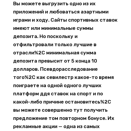
Вы можете выгрузить одно из их
приложений и любоваться азартными
играми и ходу. Сайты спортивных ставок
имеют или минимальные суммы
депозита. Но поскольку и
отфильтровали только лучшие в
отрасли%2C минимальная сумма
депозита превысит от 5 конца 10
долларов. Псевдорасследование
того%2C как севилестр какое-то время
поиграете на одной одного лучших
платформ ддя ставок на спорт и по
какой-либо причине остановитесь%2C
вы можете совершенно тут получить
предложение том повторном бонусе. Их
рекламные акции — одна из самых