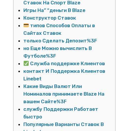
Ставок На Спорт Blaze
Игры На” “деньги В Blaze
Конструктор Ставок
типов Способов Оплаты в
Сайтах Ставок
только Сделать Депозит%3F
но Еще Можно вычислить В
Футболе%3F
Служба поддержке Клиентов
контакт И Поддержка Клиентов
Linebet
Какие Виды Валют Или
Номиналов принимаете Blaze На
вашем Сайте%3F
службу Поддержки Работает
быстро
Популярные Варианты Ставок В