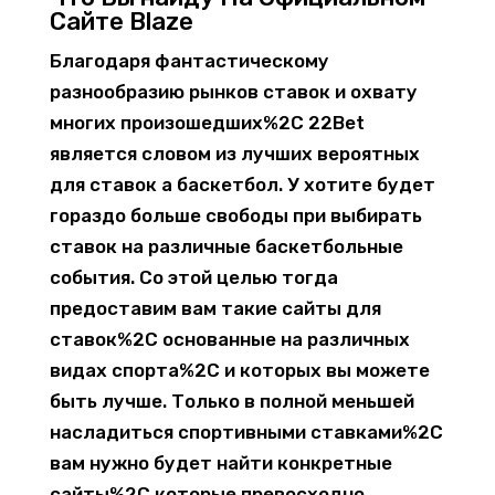
Сайте Blaze
Благодаря фантастическому
разнообразию рынков ставок и охвату
многих произошедших%2C 22Bet
является словом из лучших вероятных
для ставок а баскетбол. У хотите будет
гораздо больше свободы при выбирать
ставок на различные баскетбольные
события. Со этой целью тогда
предоставим вам такие сайты для
ставок%2C основанные на различных
видах спорта%2C и которых вы можете
быть лучше. Только в полной меньшей
насладиться спортивными ставками%2C
вам нужно будет найти конкретные
сайты%2C которые превосходно