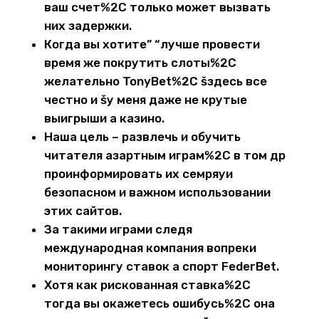
ваш счет%2C только может вызвать
них задержки.
Когда вы хотите” “лучше провести
время же покрутить слоты%2C
желательно TonyBet%2C šздесь все
честно и šу меня даже не крутые
выигрыши а казино.
Наша цель – развлечь и обучить
читателя азартным играм%2C в том др
проинформировать их семряуи
безопасном и важном использовании
этих сайтов.
За такими играми следя
международная компания вопреки
мониторингу ставок а спорт FederBet.
Хотя как рискованная ставка%2C
тогда вы окажетесь ошибусь%2C она