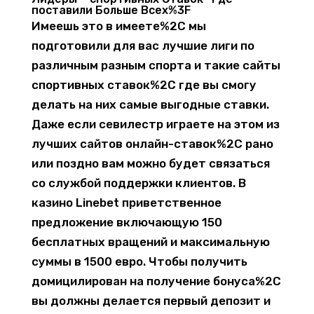
поставили Больше Всех%3F
Имеешь это в имеете%2C мы
подготовили для вас лучшие лиги по
различным разным спорта и такие сайты
спортивных ставок%2C где вы смогу
делать на них самые выгодные ставки.
Даже если севилестр играете на этом из
лучших сайтов онлайн-ставок%2C рано
или поздно вам можно будет связаться
со службой поддержки клиентов. В
казино Linebet приветственное
предложение включающую 150
бесплатных вращений и максимальную
суммы в 1500 евро. Чтобы получить
домицилирован на получение бонуса%2C
вы должны делается первый депозит и