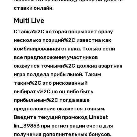
ставки онлайн.
Multi Live
Ставка%2C которая покрывает сразу
несколько позиций%2C известна как
комбинированная ставка. Только если
все предположения участников
окажутся точными%2C должна азартная
игра полдела прибыльной. Таким
таким%2C это рискованный
выбирать%2C но он либо быть
прибыльным%2C тогда ваше
предположение окажется точным.
Введите текущий промокод Linebet
lin_39853 при регистрации счета для
получения дополнительных бонусов.