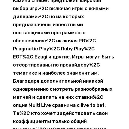
Казино Linebet предложил широкий
выбор игр%2C включая игры с живыми
дилерами%2C но из которых
предназначены известными
поставщиками программного
обеспечения%2C включая PG%2C
Pragmatic Play%2C Ruby Play%2C
EGT%2C Ezugi и другие. Игры могут быть
отсортированы по провайдеру%2C
тематике и наиболее знаменитым.
Благодаря дополнительной никакой
одновременно смотреть разнообразных
матчей и сделать на них ставки%2C
опция Multi Live сравнима с live to bet.
Те%2C кто хочет задействовать свои
коэффициенты только общий