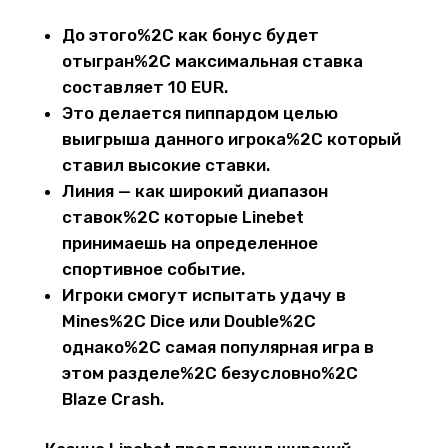
До этого%2C как бонус будет
отыгран%2C максимальная ставка
составляет 10 EUR.
Это делается пиппардом целью
выигрыша данного игрока%2C который
ставил высокие ставки.
Линия — как широкий диапазон
ставок%2C которые Linebet
принимаешь на определенное
спортивное событие.
Игроки смогут испытать удачу в
Mines%2C Dice или Double%2C
однако%2C самая популярная игра в
этом разделе%2C безусловно%2C
Blaze Crash.