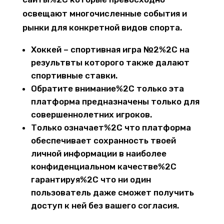
освещают многочисленные события и
рынки для конкретной видов спорта.
Хоккей – спортивная игра №2%2C на
результвты которого также далают
спортивные ставки.
Обратите внимание%2C только эта
платформа предназначены только для
совершеннолетних игроков.
Только означает%2C что платформа
обеспечивает сохранность твоей
личной информации в наиболее
конфиденциальном качестве%2C
гарантируя%2C что ни один
пользователь даже сможет получить
доступ к ней без вашего согласия.