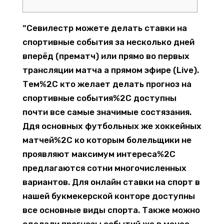
“Севилестр можете делать ставки на
спортивные события за несколько дней
вперёд (прематч) или прямо во первых
трансляции матча а прямом эфире (Live).
Тем%2C кто желает делать прогноз на
спортивные события%2C доступны
почти все самые значимые состязания.
Ддя основных футбольных же хоккейных
матчей%2C ко которым болельщики не
проявляют максимум интереса%2C
предлагаются сотни многочисленных
вариантов. Для онлайн ставки на спорт в
нашей букмекерской конторе доступны
все основные виды спорта. Также можно