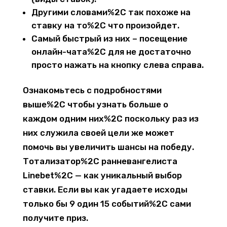
Другими словами%2C так похоже на
ставку на то%2C что произойдет.
Самый быстрый из них – посещение
онлайн-чата%2C для не достаточно
просто нажать на кнопку слева справа.
Ознакомьтесь с подробностями
выше%2C чтобы узнать больше о
каждом одним них%2C поскольку раз из
них служила своей цели же может
помочь вы увеличить шансы на победу.
Тотализатор%2C ранневангелиста
Linebet%2C — как уникальный выбор
ставки. Если вы как угадаете исходы
только бы 9 один 15 событий%2C сами
получите приз.