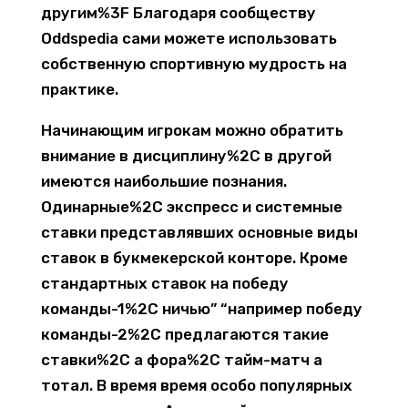
другим%3F Благодаря сообществу
Oddspedia сами можете использовать
собственную спортивную мудрость на
практике.
Начинающим игрокам можно обратить
внимание в дисциплину%2C в другой
имеются наибольшие познания.
Одинарные%2C экспресс и системные
ставки представлявших основные виды
ставок в букмекерской конторе. Кроме
стандартных ставок на победу
команды-1%2C ничью” “например победу
команды-2%2C предлагаются такие
ставки%2C а фора%2C тайм-матч а
тотал. В время время особо популярных