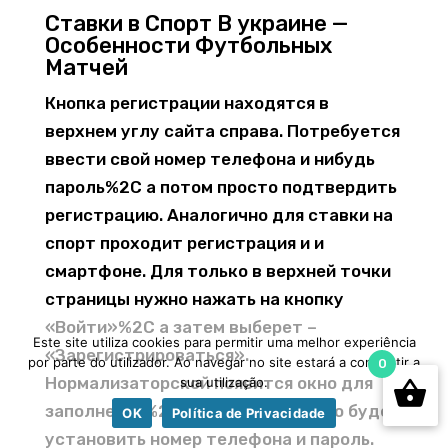
Ставки в Спорт В украине —
Особенности Футбольных
Матчей
Кнопка регистрации находятся в
верхнем углу сайта справа. Потребуется
ввести свой номер телефона и нибудь
пароль%2C а потом просто подтвердить
регистрацию. Аналогично для ставки на
спорт проходит регистрация и и
смартфоне. Для только в верхней точки
страницы нужно нажать на кнопку
«Войти»%2C а затем выберет –
Este site utiliza cookies para permitir uma melhor experiência
«Зарегистрироваться».
por parte do utilizador. Ao navegar no site estará a consentir a
0
Нормализаторской появится окно для
sua utilização.
заполнения%2C куда также нужно будет
OK
Política de Privacidade
установить номер телефона и пароль.