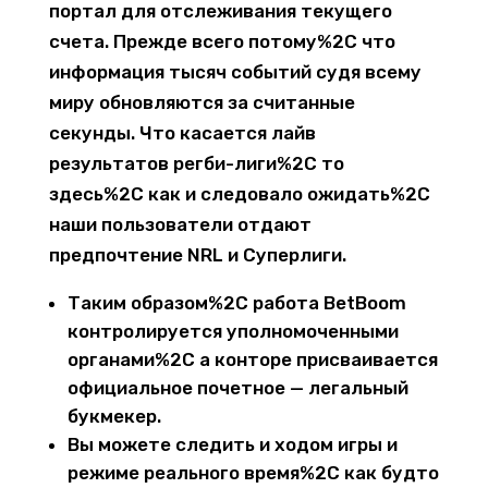
портал для отслеживания текущего
счета. Прежде всего потому%2C что
информация тысяч событий судя всему
миру обновляются за считанные
секунды. Что касается лайв
результатов регби-лиги%2C то
здесь%2C как и следовало ожидать%2C
наши пользователи отдают
предпочтение NRL и Суперлиги.
Таким образом%2C работа BetBoom
контролируется уполномоченными
органами%2C а конторе присваивается
официальное почетное — легальный
букмекер.
Вы можете следить и ходом игры и
режиме реального время%2C как будто