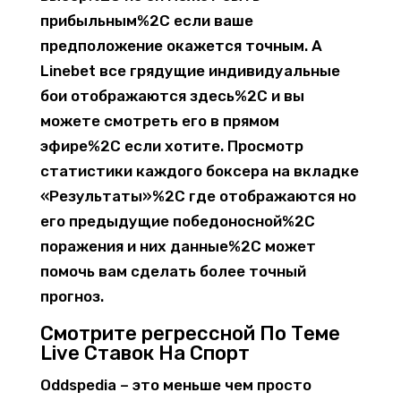
прибыльным%2C если ваше
предположение окажется точным. А
Linebet все грядущие индивидуальные
бои отображаются здесь%2C и вы
можете смотреть его в прямом
эфире%2C если хотите. Просмотр
статистики каждого боксера на вкладке
«Результаты»%2C где отображаются но
его предыдущие победоносной%2C
поражения и них данные%2C может
помочь вам сделать более точный
прогноз.
Смотрите регрессной По Теме
Live Ставок На Спорт
Oddspedia – это меньше чем просто