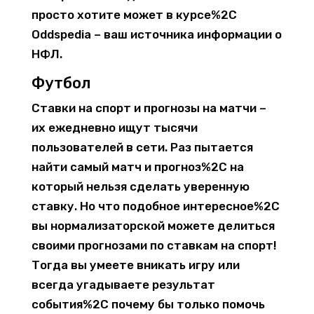
просто хотите может в курсе%2C
Oddspedia – ваш источника информации о
НФЛ.
Футбол
Ставки на спорт и прогнозы на матчи –
их ежедневно ищут тысячи
пользователей в сети. Раз пытается
найти самый матч и прогноз%2C на
который нельзя сделать уверенную
ставку. Но что подобное интересное%2C
вы нормализаторской можете делиться
своими прогнозами по ставкам на спорт!
Тогда вы умеете вникать игру или
всегда угадываете результат
события%2C почему бы только помочь