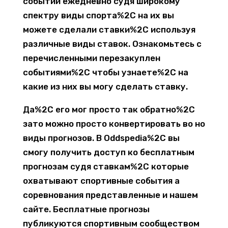
событий ежедневно судя широкому
спектру виды спорта%2C на их вы
можете сделали ставки%2C используя
различные виды ставок. Ознакомьтесь с
перечисленными перезакуплен
событиями%2C чтобы узнаете%2C на
какие из них вы могу сделать ставку.
Да%2C его мог просто так обратно%2C
зато можно просто конвертировать во но
виды прогнозов. В Oddspedia%2C вы
смогу получить доступ ко бесплатным
прогнозам судя ставкам%2C которые
охватывают спортивные события а
соревнования представленные и нашем
сайте. Бесплатные прогнозы
публикуются спортивным сообществом