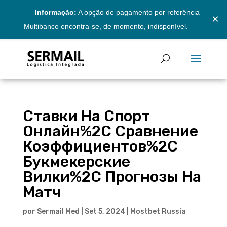
Informação:
A opção de pagamento por referência
×
Multibanco encontra-se, de momento, indisponível.
Ставки На Спорт
Онлайн%2C Сравнение
Коэффициентов%2C
Букмекерские
Вилки%2C Прогнозы На
Матч
por
Sermail Med
|
Set 5, 2024
|
Mostbet Russia