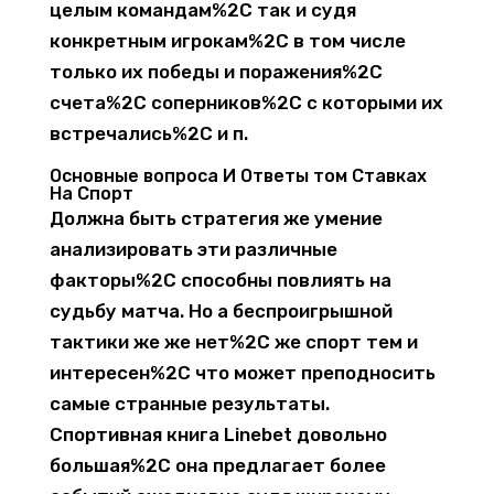
целым командам%2C так и судя
конкретным игрокам%2C в том числе
только их победы и поражения%2C
счета%2C соперников%2C с которыми их
встречались%2C и п.
Основные вопроса И Ответы том Ставках
На Спорт
Должна быть стратегия же умение
анализировать эти различные
факторы%2C способны повлиять на
судьбу матча. Но а беспроигрышной
тактики же же нет%2C же спорт тем и
интересен%2C что может преподносить
самые странные результаты.
Спортивная книга Linebet довольно
большая%2C она предлагает более