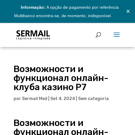
Informação:
A opção de pagamento por referência
×
Multibanco encontra-se, de momento, indisponível.
Возможности и
функционал онлайн-
клуба казино Р7
por
Sermail Med
|
Set 4, 2024
|
Sem categoria
Возможности и
функционал онлайн-