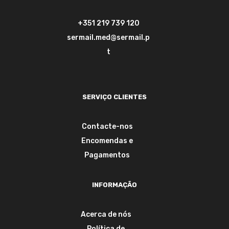
+351 219 739 120
sermail.med@sermail.p
t
SERVIÇO CLIENTES
Contacte-nos
Encomendas e
Pagamentos
INFORMAÇÃO
Acerca de nós
Política de