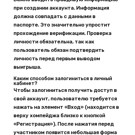
при создании аккаунта. Информация
должна совпадать с данными в
паспорте. Это значительно упростит
прохождение верификации. Проверка
личности обязательна, так как
пользователь обязан подтвердить
личность перед первым выводом
выигрыша.
Каким способом залогиниться в личный
кабинет?
Чтобы залогиниться получить доступ в
свой аккаунт, пользователю требуется
нажать на элемент «Вход» (находится в
верху хомпейджа близко к кнопкой
«Регистрация»). После нажатия перед
участником появится небольшая форма