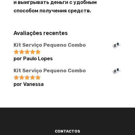
и выигрывать деньги с удобным
способом получения средств.
Avaliações recentes
Kit Serviço Pequeno Combo
por Paulo Lopes
Avaliação
5
de 5
Kit Serviço Pequeno Combo
por Vanessa
Avaliação
5
de 5
CONTACTOS