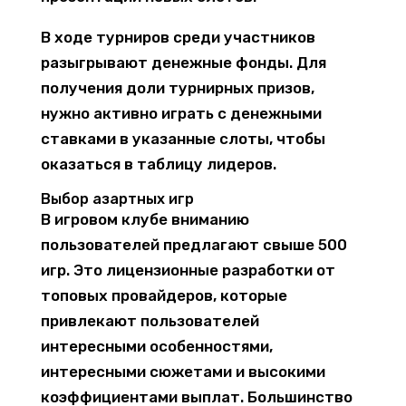
В ходе турниров среди участников
разыгрывают денежные фонды. Для
получения доли турнирных призов,
нужно активно играть с денежными
ставками в указанные слоты, чтобы
оказаться в таблицу лидеров.
Выбор азартных игр
В игровом клубе вниманию
пользователей предлагают свыше 500
игр. Это лицензионные разработки от
топовых провайдеров, которые
привлекают пользователей
интересными особенностями,
интересными сюжетами и высокими
коэффициентами выплат. Большинство