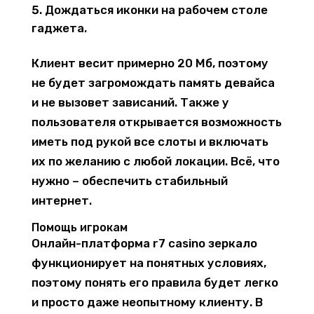
Дождаться иконки на рабочем столе
гаджета.
Клиент весит примерно 20 Мб, поэтому
не будет загромождать память девайса
и не вызовет зависаний. Также у
пользователя открывается возможность
иметь под рукой все слоты и включать
их по желанию с любой локации. Всё, что
нужно – обеспечить стабильный
интернет.
Помощь игрокам
Онлайн-платформа r7 casino зеркало
функционирует на понятных условиях,
поэтому понять его правила будет легко
и просто даже неопытному клиенту. В