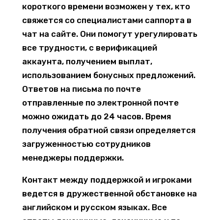
короткого времени возможен у тех, кто
свяжется со специалистами саппорта в
чат на сайте. Они помогут урегулировать
все трудности, с верификацией
аккаунта, получением выплат,
использованием бонусных предложений.
Ответов на письма по почте
отправленные по электронной почте
можно ожидать до 24 часов. Время
получения обратной связи определяется
загруженностью сотрудников
менеджеры поддержки.
Контакт между поддержкой и игроками
ведется в дружественной обстановке на
английском и русском языках. Все