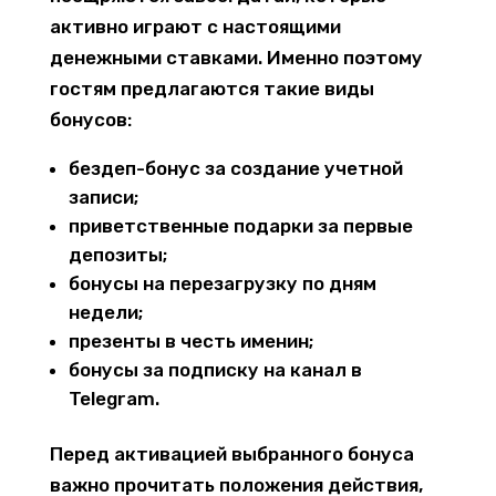
активно играют с настоящими
денежными ставками. Именно поэтому
гостям предлагаются такие виды
бонусов:
бездеп-бонус за создание учетной
записи;
приветственные подарки за первые
депозиты;
бонусы на перезагрузку по дням
недели;
презенты в честь именин;
бонусы за подписку на канал в
Telegram.
Перед активацией выбранного бонуса
важно прочитать положения действия,