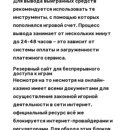
Для вывода выигранных средств
рекомендуется использовать те
инструменты, с помощью которых
пополнялся игровой счет. Процесс
вывода занимает от нескольких минут
до 24-48 часов – это зависит от
системы оплаты и загруженности
платежного сервиса.
Резервный сайт для беспрерывного
доступа к играм
Несмотря на то несмотря на онлайн-
казино имеет всеми документами для
осуществления законной игорной
деятельности в сети интернет,
официальный ресурс всё же
блокируется интернет-провайдерами и
регуляторами. Для обхода этих блоков