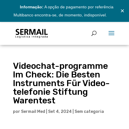
Informação:
A opção de pagamento por referência
×
Multibanco encontra-se, de momento, indisponível.
Videochat-programme
Im Check: Die Besten
Instruments Für Video-
telefonie Stiftung
Warentest
por
Sermail Med
|
Set 4, 2024
|
Sem categoria