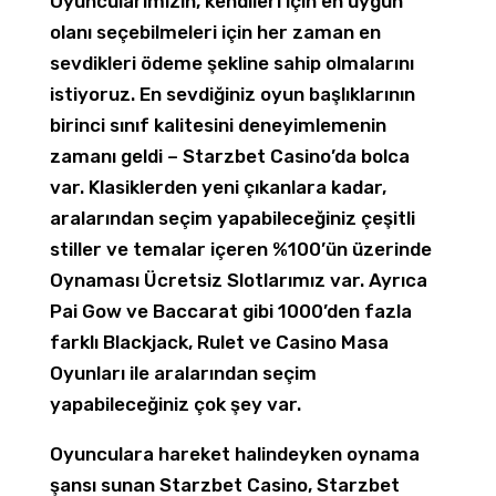
Oyuncularımızın, kendileri için en uygun
olanı seçebilmeleri için her zaman en
sevdikleri ödeme şekline sahip olmalarını
istiyoruz. En sevdiğiniz oyun başlıklarının
birinci sınıf kalitesini deneyimlemenin
zamanı geldi – Starzbet Casino’da bolca
var. Klasiklerden yeni çıkanlara kadar,
aralarından seçim yapabileceğiniz çeşitli
stiller ve temalar içeren %100’ün üzerinde
Oynaması Ücretsiz Slotlarımız var. Ayrıca
Pai Gow ve Baccarat gibi 1000’den fazla
farklı Blackjack, Rulet ve Casino Masa
Oyunları ile aralarından seçim
yapabileceğiniz çok şey var.
Oyunculara hareket halindeyken oynama
şansı sunan Starzbet Casino, Starzbet