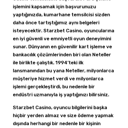
işlemini kapsamak için başvurunuzu
yaptığınızda, kumarhane temsilcisi sizden
daha önce tartıştığımız aynı belgeleri
isteyecektir. Starzbet Casino, oyuncularına
en iyi güvenli ve emniyetli oyun deneyimini
sunar. Dünyanın en güvenilir kart işleme ve
bankacılık çözümlerinden biri olan Neteller
ile birlikte çalıştık. 1994’teki ilk
lansmanından bu yana Neteller, milyonlarca
müşteriye hizmet verdi ve milyonlarca
işlemi gerçekleştirdi, bu nedenle bir
endüstri uzmanıyla iş yaptığınızı bilirsiniz.
Starzbet Casino, oyuncu bilgilerini başka
hiçbir yerden almaz ve size ödeme yapmak
dışında herhangi bir nedenle bir kişinin