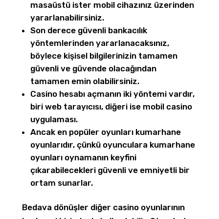
masaüstü ister mobil cihazınız üzerinden
yararlanabilirsiniz.
Son derece güvenli bankacılık
yöntemlerinden yararlanacaksınız,
böylece kişisel bilgilerinizin tamamen
güvenli ve güvende olacağından
tamamen emin olabilirsiniz.
Casino hesabı açmanın iki yöntemi vardır,
biri web tarayıcısı, diğeri ise mobil casino
uygulaması.
Ancak en popüler oyunları kumarhane
oyunlarıdır, çünkü oyunculara kumarhane
oyunları oynamanın keyfini
çıkarabilecekleri güvenli ve emniyetli bir
ortam sunarlar.
Bedava dönüşler diğer casino oyunlarının