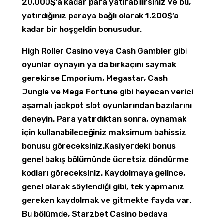
20.000$’a kadar para yatırabilirsiniz ve bu,
yatırdığınız paraya bağlı olarak 1.200$’a
kadar bir hoşgeldin bonusudur.
High Roller Casino veya Cash Gambler gibi
oyunlar oynayın ya da birkaçını saymak
gerekirse Emporium, Megastar, Cash
Jungle ve Mega Fortune gibi heyecan verici
aşamalı jackpot slot oyunlarından bazılarını
deneyin. Para yatırdıktan sonra, oynamak
için kullanabileceğiniz maksimum bahissiz
bonusu göreceksiniz.Kasiyerdeki bonus
genel bakış bölümünde ücretsiz döndürme
kodları göreceksiniz. Kaydolmaya gelince,
genel olarak söylendiği gibi, tek yapmanız
gereken kaydolmak ve gitmekte fayda var.
Bu bölümde, Starzbet Casino bedava