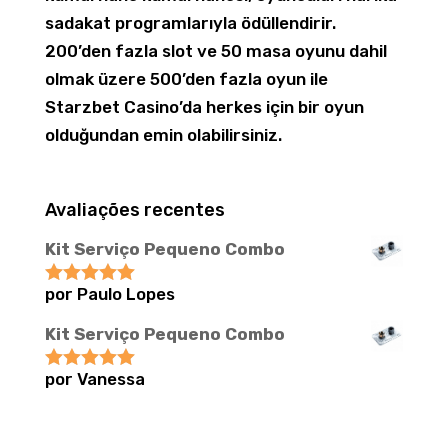
sadakat programlarıyla ödüllendirir.
200’den fazla slot ve 50 masa oyunu dahil
olmak üzere 500’den fazla oyun ile
Starzbet Casino’da herkes için bir oyun
olduğundan emin olabilirsiniz.
Avaliações recentes
Kit Serviço Pequeno Combo
por Paulo Lopes
Avaliação
5
de 5
Kit Serviço Pequeno Combo
por Vanessa
Avaliação
5
de 5