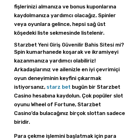
fişlerinizi almanıza ve bonus kuponlarına
kaydolmanıza yardımcı olacağız. Spinler
veya oyunlara gelince, hepsi sağ üst
köşedeki liste sekmesinde listelenir.
Starzbet Yeni Giriş Güvenilir Bahis Sitesi mi?
Spin kumarhanede koşarak ve ikramiyeyi
kazanmanıza yardımcı olabiliriz!
Arkadaşlarınız ve ailenizle en iyi çevrimiçi
oyun deneyiminin keyfini çıkarmak
istiyorsanız,
starz bet
bugün bir Starzbet
Casino hesabına kaydolun. Çok popüler slot
oyunu Wheel of Fortune, Starzbet
Casino’da bulacağınız birçok slottan sadece
biridir.
Para çekme işlemini başlatmak için para