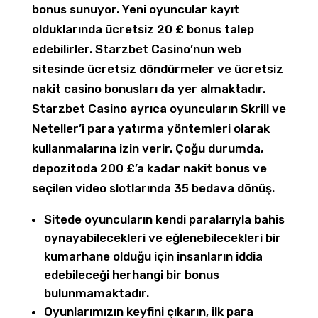
bonus sunuyor. Yeni oyuncular kayıt
olduklarında ücretsiz 20 £ bonus talep
edebilirler. Starzbet Casino’nun web
sitesinde ücretsiz döndürmeler ve ücretsiz
nakit casino bonusları da yer almaktadır.
Starzbet Casino ayrıca oyuncuların Skrill ve
Neteller’i para yatırma yöntemleri olarak
kullanmalarına izin verir. Çoğu durumda,
depozitoda 200 £’a kadar nakit bonus ve
seçilen video slotlarında 35 bedava dönüş.
Sitede oyuncuların kendi paralarıyla bahis
oynayabilecekleri ve eğlenebilecekleri bir
kumarhane olduğu için insanların iddia
edebileceği herhangi bir bonus
bulunmamaktadır.
Oyunlarımızın keyfini çıkarın, ilk para