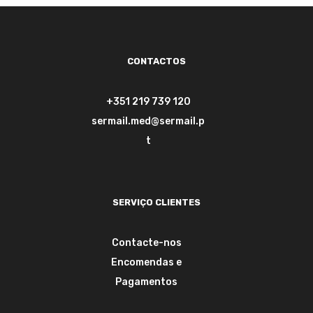
CONTACTOS
+351 219 739 120
sermail.med@sermail.p
t
SERVIÇO CLIENTES
Contacte-nos
Encomendas e
Pagamentos