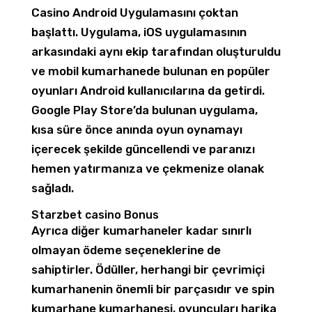
Casino Android Uygulamasını çoktan
başlattı. Uygulama, iOS uygulamasının
arkasındaki aynı ekip tarafından oluşturuldu
ve mobil kumarhanede bulunan en popüler
oyunları Android kullanıcılarına da getirdi.
Google Play Store’da bulunan uygulama,
kısa süre önce anında oyun oynamayı
içerecek şekilde güncellendi ve paranızı
hemen yatırmanıza ve çekmenize olanak
sağladı.
Starzbet casino Bonus
Ayrıca diğer kumarhaneler kadar sınırlı
olmayan ödeme seçeneklerine de
sahiptirler. Ödüller, herhangi bir çevrimiçi
kumarhanenin önemli bir parçasıdır ve spin
kumarhane kumarhanesi, oyuncuları harika