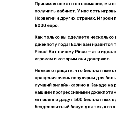
Принимая все это во внимание, мы 
получить кабинет. У нас есть игров
Норвегии и других странах. Игроки
8000 евро.
Как только вы сделаете несколько 
джекпоту года! Если вам нравится т
Pinco! Вот почему Pinco — это идеа
игрокам и которым они доверяют.
Нельзя отрицать, что бесплатные с
вращения очень популярны для боль
лучший онлайн-казино в Канаде на 
нашими прогрессивными джекпотами 
мгновенно дадут 500 бесплатных вр
бездепозитный бонус для тех, кто х