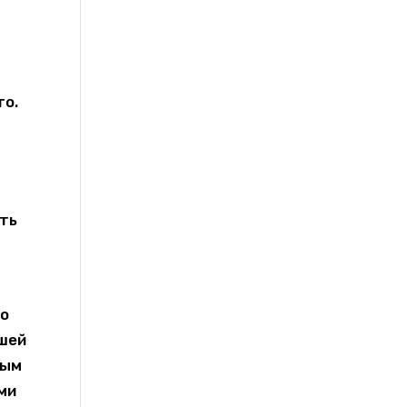
го.
ать
го
ашей
ным
ми