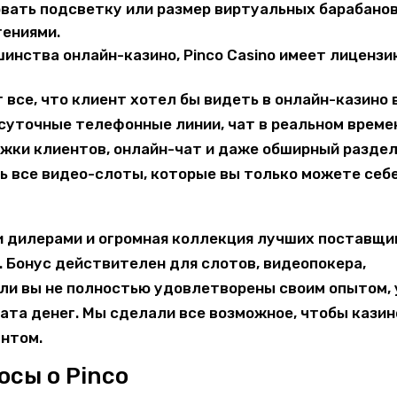
вать подсветку или размер виртуальных барабанов
тениями.
инства онлайн-казино, Pinco Casino имеет лицензи
 все, что клиент хотел бы видеть в онлайн-казино 
осуточные телефонные линии, чат в реальном време
ржки клиентов, онлайн-чат и даже обширный разде
сть все видео-слоты, которые вы только можете себ
и дилерами и огромная коллекция лучших поставщи
. Бонус действителен для слотов, видеопокера,
сли вы не полностью удовлетворены своим опытом, 
рата денег. Мы сделали все возможное, чтобы казин
нтом.
осы о Pinco