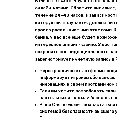
В Pinco нет Auto Play, Auto Reload, A
онлайн-казино. Обратите внимание,
течение 24–48 часов, в зависимост
которую вы получаете, должна быть
просто расплывчатыми ответами. К
банка, у вас все еще будет возможн
интересное онлайн-казино. У вас т
сохранить конфиденциальность ваш
зарегистрируете учетную запись в P
Через различные платформы социа
информирует игроков обо всех ас
инновациях в своем программном 
Если вы хотите попробовать свои
настольных играх или баккаре, н
Pinco Casino может похвастаться
системой безопасности высшего у