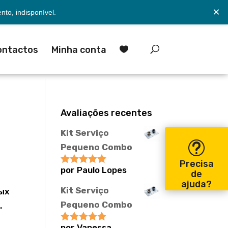
×
to, indisponível.
ontactos
Minha conta

Avaliações recentes
Kit Serviço
Pequeno Combo
Precisa
por Paulo Lopes
Avaliação
5
de
de 5
ajuda?
Kit Serviço
ных
Pequeno Combo
.
por Vanessa