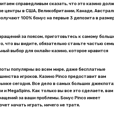
считаем справедливым сказать, что это казино дол
ые центры в США, Великобритании, Канаде, Австрал
 получают 100% бонус на первые 3 депозита в разме
вращений за поясом, приготовьтесь к самому боль
о, что вы видите, обязательно станьте частью сем
льный выбор для онлайн-казино, которое нравится
лоты популярны во всем мире, даже бесплатные
шинства игроков. Казино Pinco предоставит вам
рынке сегодня. Все дело в самых больших джекпота
и MegaSpins. Как только вы все это сделаете, вам
ащений за ваши проблемы. Бонус Pinco имеет
очет начать играть, ничего не тратя.