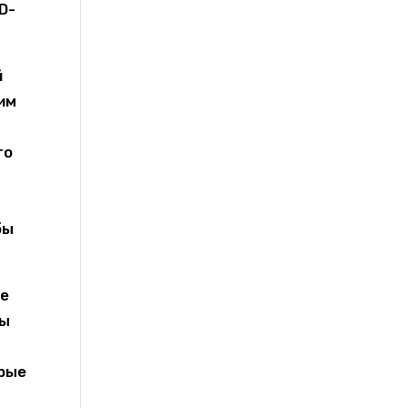
D-
й
им
то
бы
ое
бы
орые