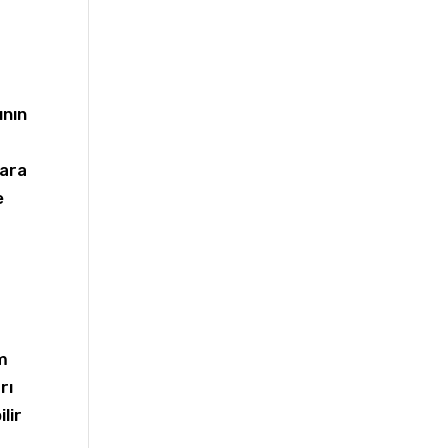
ının
para
e
um
rı
lir