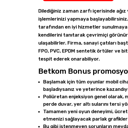
Dilediğiniz zaman zarfı içerisinde ağı
işlemlerinizi yapmaya başlayabilirsiniz. A
tarafından en iyi hizmetler sunulmaya 
kendilerini tanıtarak çevrimiçi görünür
ulaşabilirler. Firma, sanayi çatıları b
FPO, PVC, EPDM sentetik örtüler ve bitü
tespit ederek onarabiliyor.
Betkom Bonus promosyo
Başlamak için tüm oyunlar mobil ci
başladıysanız ve yeterince kazandıy
Poliüretan enjeksiyon genel olarak, 
perde duvar, yer altı sularını tersi y
Tamamen yeni oyun deneyimi, ücret
etmenizi sağlayacak parlak grafikler
Bu gibi istenmeyen sorunların meyd