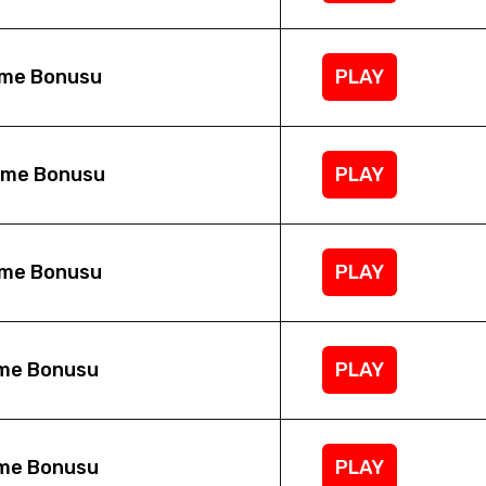
eme Bonusu
PLAY
eme Bonusu
PLAY
eme Bonusu
PLAY
me Bonusu
PLAY
me Bonusu
PLAY