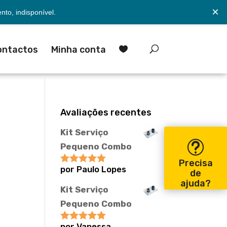
×
to, indisponível.
ontactos
Minha conta

Avaliações recentes
Kit Serviço
Pequeno Combo
Precisa
por Paulo Lopes
Avaliação
5
de
de 5
ajuda?
Kit Serviço
Pequeno Combo
por Vanessa